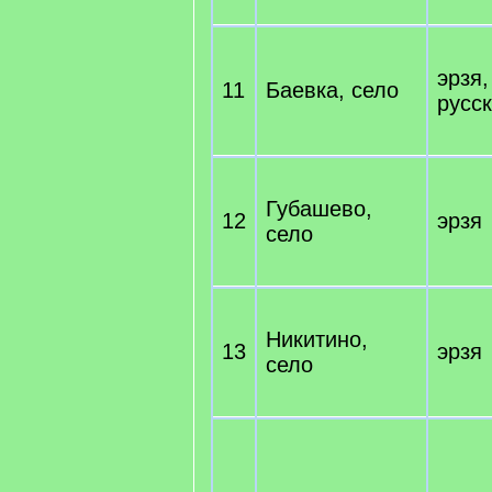
эрзя,
11
Баевка, село
русс
Губашево,
12
эрзя
село
Никитино,
13
эрзя
село