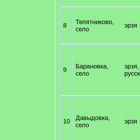
Телятниково,
8
эрзя
село
Барановка,
эрзя,
9
село
русс
Давыдовка,
10
эрзя
село