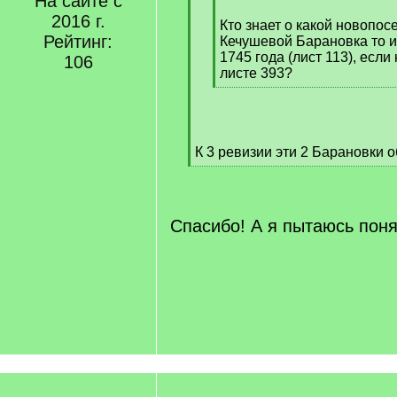
На сайте с
[
2016 г.
q
Кто знает о какой новопо
Рейтинг:
]
Кечушевой Барановка то и
1745 года (лист 113), есл
106
листе 393?
[
/
q
]
К 3 ревизии эти 2 Барановки о
[
/
q
]
Спасибо! А я пытаюсь поня