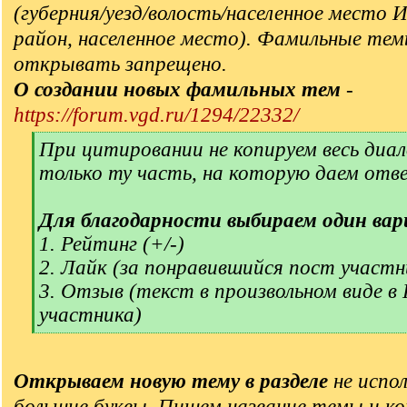
(губерния/уезд/волость/населенное место 
район, населенное место). Фамильные тем
открывать запрещено.
О создании новых фамильных тем
-
https://forum.vgd.ru/1294/22332/
[
При цитировании не копируем весь диал
q
только ту часть, на которую даем отв
]
Для благодарности выбираем один вар
1. Рейтинг (+/-)
2. Лайк (за понравившийся пост участн
3. Отзыв (текст в произвольном виде в
участника)
[
/
q
Открываем новую тему в разделе
не испол
]
большие буквы. Пишем название темы и ко