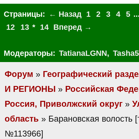
Страницы:
← Назад
1
2
3
4
5
..
12
13
*
14
Вперед →
Модераторы:
TatianaLGNN
,
Tasha5
Форум
»
Географический разд
И РЕГИОНЫ
»
Российская Фед
Россия, Приволжский округ
»
У
область
» Барановская волость [
№113966]