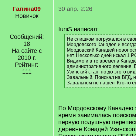
Галина09
30 апр. 2:26
Новичок
IuriiS написал:
Сообщений:
[
Не слишком погружался в свою
18
q
Мордовского Канадея и всегда
]
На сайте с
Мордовский Канадей новопосе
нет. Несколько дней искал 1 РС
2010 г.
Видимо и в те времена Канад
Рейтинг:
административного деления. В
111
Узинский стан, но до этого ви
Завальный. Поискал на ВГД, но
Завальном не нашел. Кто-то е
[
/
q
]
По Мордовскому Канадею 
время занималась поиском
первую подушную перепись
деревне Конадей Узинског