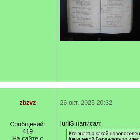
zbzvz
26 окт. 2025 20:32
IuriiS написал:
Сообщений:
419
[
Кто знает о какой новопоселе
На сайте с
q
Кечушевой Барановка то идет 