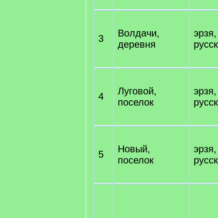
Волдачи,
эрзя,
3
деревня
русс
Луговой,
эрзя,
4
поселок
русс
Новый,
эрзя,
5
поселок
русс