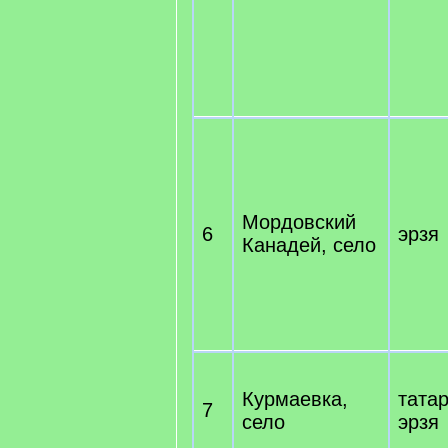
Мордовский
6
эрзя
Канадей, село
Курмаевка,
тата
7
село
эрзя