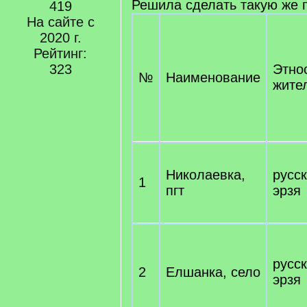
Решила сделать такую же 
419
На сайте с
2020 г.
Рейтинг:
323
Этно
№
Наименование
жите
Николаевка,
русск
1
пгт
эрзя
русск
2
Елшанка, село
эрзя