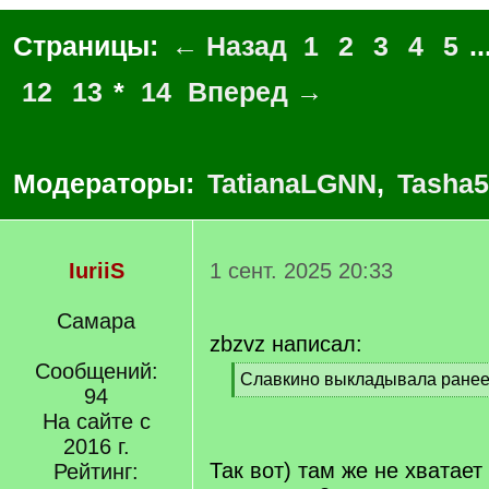
Страницы:
← Назад
1
2
3
4
5
..
12
13
*
14
Вперед →
Модераторы:
TatianaLGNN
,
Tasha5
IuriiS
1 сент. 2025 20:33
Самара
zbzvz написал:
Сообщений:
[
Славкино выкладывала ранее
94
q
[
]
На сайте с
/
q
2016 г.
]
Так вот) там же не хватае
Рейтинг: