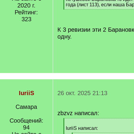
]
2020 г.
года (лист 113), если наша Ба
[
Рейтинг:
/
323
q
]
К 3 ревизии эти 2 Баранов
одну.
IuriiS
26 окт. 2025 21:13
Самара
zbzvz написал:
Сообщений:
[
94
q
IuriiS написал:
]