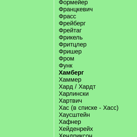
Формейер
Францкевич
Фрасс
Фрейберг
Фрейтаг
Фрикель
Фритцлер
Фришер
Фром
Функ
Хамберг
Хаммер
Хард / Хардт
Харлински
Хартвич
Хас (в списке - Хасс)
Хаусштейн
Хафнер
Хейденрейх
Хендриксон