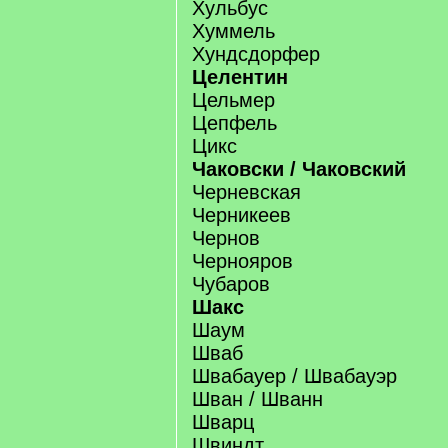
Хульбус
Хуммель
Хундсдорфер
Целентин
Цельмер
Цепфель
Цикс
Чаковски / Чаковский
Черневская
Черникеев
Чернов
Чернояров
Чубаров
Шакс
Шаум
Шваб
Швабауер / Швабауэр
Шван / Шванн
Шварц
Швиндт