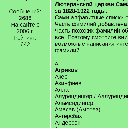
Лютеранской церкви Сам
за 1828-1922 годы
.
Сообщений:
Сами алфавитные списки о
2686
Часть фамилий добавлена 
На сайте с
Часть похожих фамилий об
2006 г.
все. Поэтому смотрите вн
Рейтинг:
возможные написания инт
642
фамилий.
А
Агриков
Акер
Акинфиев
Алла
Алурендингер / Аллурендин
Альмендингер
Амасев (Амосев)
Ангерсбах
Андерсон