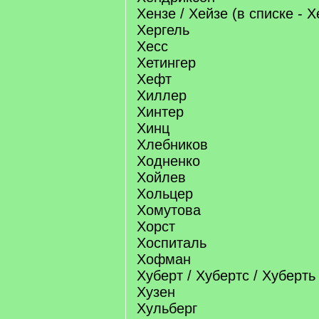
Хензе / Хейзе (в списке - 
Хергель
Хесс
Хетингер
Хефт
Хиллер
Хинтер
Хинц
Хлебников
Ходненко
Хойлев
Хольцер
Хомутова
Хорст
Хоспиталь
Хофман
Хуберт / Хубертс / Хуберт
Хузен
Хульберг