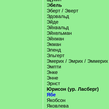
Э
бель
Эберт / Эверт
Эдовальд
Эйде
Эйхвальд
Эйхельман
Эйхман
Экман
Эленд
Эльгерт
Эмерих / Эмрих / Эммерих
Эмпти
Энке
Энне
Эрнст
Юрисон (ур. Ласберг)
Ябе
Якобсон
Яковлева