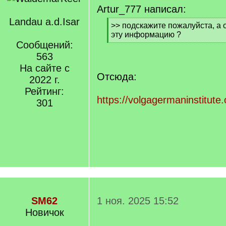
Artur_777 написал:
Landau a.d.Isar
[
>> подскажите пожалуйста, а 
q
эту информацию ?
]
Сообщений:
[
/
563
q
На сайте с
]
Отсюда:
2022 г.
Рейтинг:
https://volgagermaninstitut
301
SM62
1 ноя. 2025 15:52
Новичок