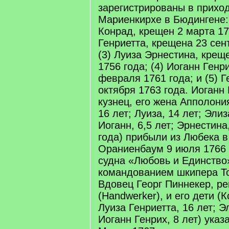
зарегистрированы в приход
Мариенкирхе в Бюдингене: 
Конрад, крещен 2 марта 175
Генриетта, крещена 23 сен
(3) Луиза Эрнестина, крещ
1756 года; (4) Иоганн Генр
февраля 1761 года; и (5) Г
октября 1763 года. Иоганн
кузнец, его жена Апполони
16 лет; Луиза, 14 лет; Элиз
Иоганн, 6,5 лет; Эрнестина,
года) прибыли из Любека в
Ораниенбаум 9 июля 1766 
судна «Любовь и Единство
командованием шкипера Т
Вдовец Георг Пиннекер, р
(Handwerker), и его дети (К
Луиза Генриетта, 16 лет; Эл
Иоганн Генрих, 8 лет) указ