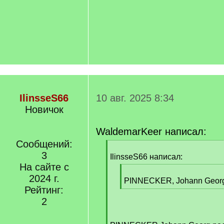
IlinsseS66
10 авг. 2025 8:34
Новичок
WaldemarKeer написал:
Сообщений:
[
3
q
IlinsseS66 написал:
]
На сайте с
[
2024 г.
q
PINNECKER, Johann Georg 
Рейтинг:
]
[
/
2
q
]