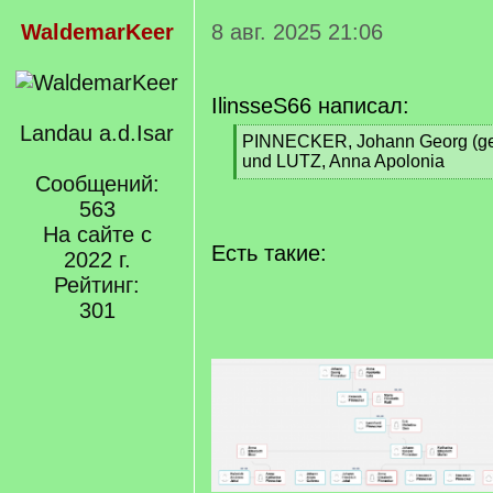
WaldemarKeer
8 авг. 2025 21:06
IlinsseS66 написал:
Landau a.d.Isar
[
PINNECKER, Johann Georg (geb.
q
und LUTZ, Anna Apolonia
]
Сообщений:
[
/
563
q
На сайте с
]
Есть такие:
2022 г.
Рейтинг:
301