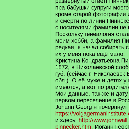
развёрнутый ответ! Пинне
пра-бабушки супруги моего
кроме старой фотографии 
и смерти по линии Пиннеке
с носителями фамилии не 
Поскольку генеалогия стал
моим хобби, а фамилия Пи
редкая, я начал собирать 
их у меня пока ещё мало.
Кристина Кондратьевна Пи
1872, в Николаевской слоб
губ. (сейчас г. Николаевск
обл.). О её муже и детях 
имеются, а вот по родите
Мои данные, так-же и дату
первом переселенце в Ро
Johann Georg я почерпнул 
https://volgagermaninstitut
и здесь:
http://www.johnwall
pinnecker.htm.
Иоганн Георг