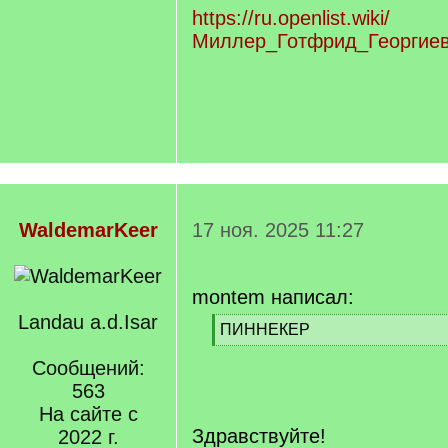
https://ru.openlist.wiki/
Миллер_Готфрид_Георгиев
WaldemarKeer
17 ноя. 2025 11:27
montem написал:
Landau a.d.Isar
[
ПИННЕКЕР
q
[
]
Сообщений:
/
q
563
]
На сайте с
Здравствуйте!
2022 г.