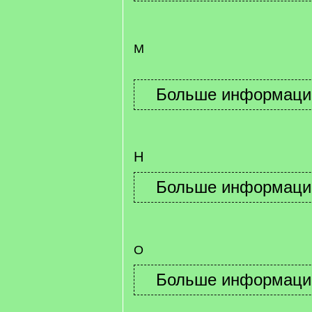
М
Н
О