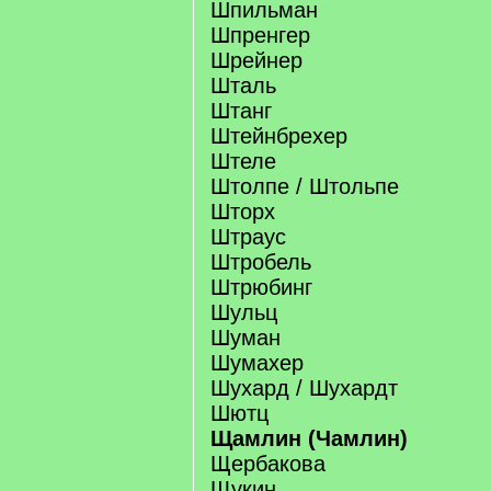
Шпильман
Шпренгер
Шрейнер
Шталь
Штанг
Штейнбрехер
Штеле
Штолпе / Штольпе
Шторх
Штраус
Штробель
Штрюбинг
Шульц
Шуман
Шумахер
Шухард / Шухардт
Шютц
Щамлин (Чамлин)
Щербакова
Щукин