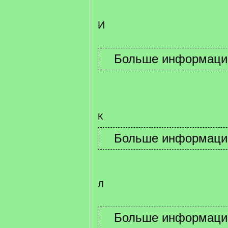
И
К
Л