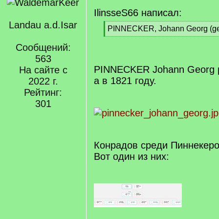
IlinsseS66 написал:
Landau a.d.Isar
[
PINNECKER, Johann Georg (geb
q
[
]
Сообщений:
/
q
563
]
PINNECKER Johann Georg р
На сайте с
а в 1821 году.
2022 г.
Рейтинг:
301
Конрадов среди Пиннекеро
Вот один из них: