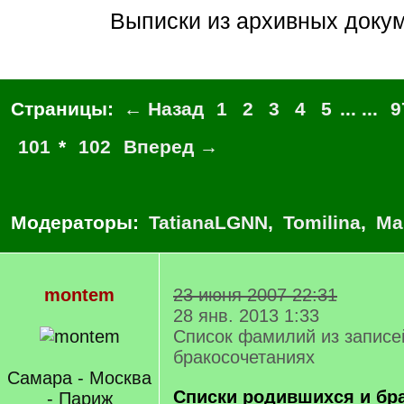
Выписки из архивных доку
Страницы:
← Назад
1
2
3
4
5
... ...
9
101
*
102
Вперед →
Модераторы:
TatianaLGNN
,
Tomilina
,
Ма
montem
23 июня 2007 22:31
28 янв. 2013 1:33
Список фамилий из записе
бракосочетаниях
Самара - Москва
Списки родившихся и бр
- Париж