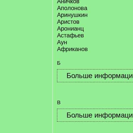
Аничков
Аполонова
Аринушкин
Аристов
Аронианц
Астафьев
Аун
Африканов
Б
В