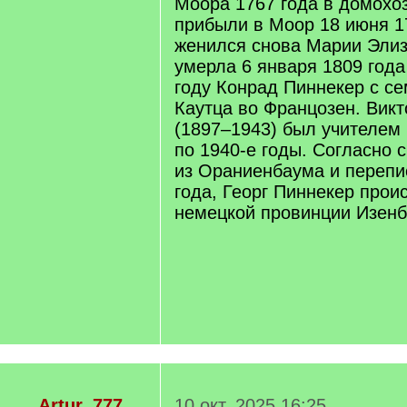
Моора 1767 года в домохо
прибыли в Моор 18 июня 17
женился снова Марии Элиз
умерла 6 января 1809 года
году Конрад Пиннекер с се
Каутца во Францозен. Вик
(1897–1943) был учителем 
по 1940-е годы. Согласно 
из Ораниенбаума и перепи
года, Георг Пиннекер прои
немецкой провинции Изенб
Artur_777
10 окт. 2025 16:25