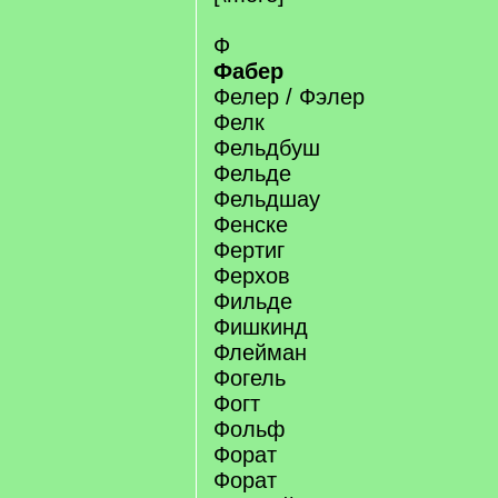
Ф
Фабер
Фелер / Фэлер
Фелк
Фельдбуш
Фельде
Фельдшау
Фенске
Фертиг
Ферхов
Фильде
Фишкинд
Флейман
Фогель
Фогт
Фольф
Форат
Форат