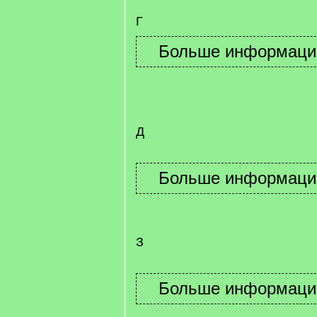
Г
Д
З