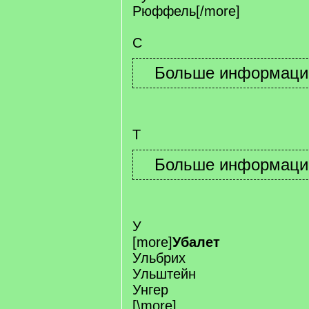
Рюффель[/more]
С
Т
У
[more]
Убалет
Ульбрих
Ульштейн
Унгер
[\more]