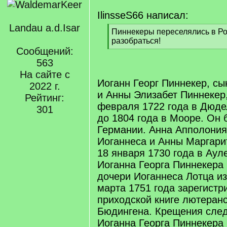
IlinsseS66 написал:
Landau a.d.Isar
[
Пиннекеры переселялись в Ро
q
разобраться!
]
Сообщений:
[
/
563
q
На сайте с
]
Иоганн Георг Пиннекер, сы
2022 г.
и Анны Элизабет Пиннекер
Рейтинг:
февраля 1722 года в Дюде
301
до 1804 года в Мооре. Он 
Германии. Анна Апполония
Иоганнеса и Анны Маргари
18 января 1730 года в Аул
Иоганна Георга Пиннекера 
дочери Иоганнеса Лотца из
марта 1751 года зарегистр
приходской книге лютеран
Бюдингена. Крещения сле
Иоганна Георга Пиннекера