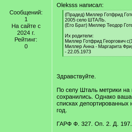
Oleksss написал:
Сообщений:
[
(Прадед) Миллер Готфрид Гот
1
q
2005 село ШТАЛЬ.
]
На сайте с
(Его Брат) Миллер Теодор Го
2024 г.
Их родители:
Рейтинг:
Миллер Готфрид Георгович с(1
0
Миллер Анна - Маргарита Фри
- 22.05.1973
[
/
q
]
Здравствуйте.
По селу Шталь метрики на 
сохранились. Однако ваша
списках депортированных 
год.
ГАРФ Ф. 327. Оп. 2. Д. 197.