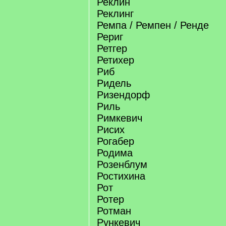
Реклин
Реклинг
Ремпа / Ремпен / Ренде
Рериг
Ретгер
Ретихер
Риб
Ридель
Ризендорф
Риль
Римкевич
Рисих
Рогабер
Родима
Розенблум
Ростихина
Рот
Ротер
Ротман
Рункевич