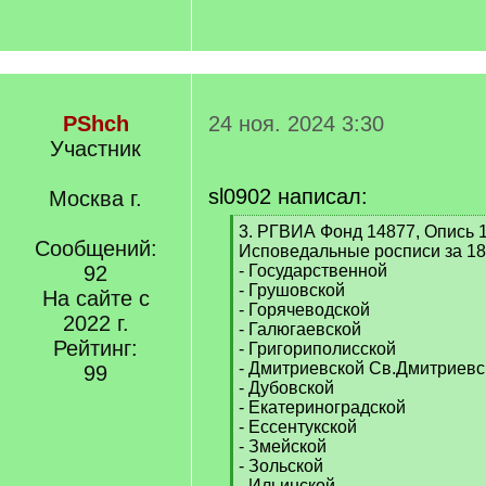
PShch
24 ноя. 2024 3:30
Участник
sl0902 написал:
Москва г.
[
3. РГВИА Фонд 14877, Опись 1
Сообщений:
q
Исповедальные росписи за 185
]
92
- Государственной
- Грушовской
На сайте с
- Горячеводской
2022 г.
- Галюгаевской
Рейтинг:
- Григориполисской
- Дмитриевской Св.Дмитриевс
99
- Дубовской
- Екатериноградской
- Ессентукской
- Змейской
- Зольской
- Ильинской