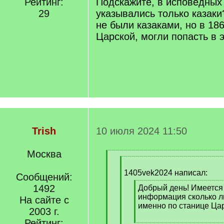
Рейтинг:
Подскажите, в исповедных
29
указывались только казаки
не были казаками, но в 186
Царской, могли попасть в э
Trish
10 июля 2024 11:50
Москва
[
[
q
q
1405vek2024 написал:
]
Сообщений:
]
1492
[
Добрый день! Имеется 
q
информация сколько ли
На сайте с
]
именно по станице Ца
2003 г.
Рейтинг:
[