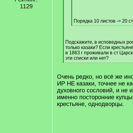
/
1129
q
]
Порядка 10 листов -> 20 с
[
/
q
Подскажите, в исповедных ро
]
только казаки? Если крестьяне
в 1863 г проживали в ст Царск
эти списки или нет?
[
[/q]
[/q]
/
q
Очень редко, но всё же ин
]
ИР НЕ казаки, точнее не ка
духовного сословий, и не 
именно посторонние купцы
крестьяне, однодворцы.