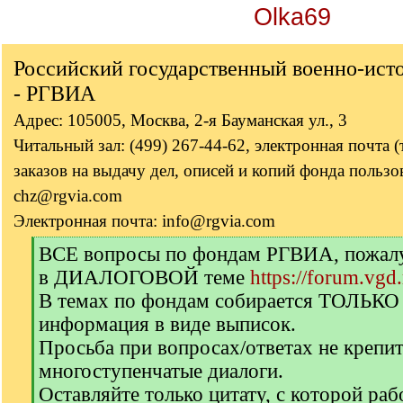
Olka69
Российский государственный военно-ист
- РГВИА
Адрес: 105005, Москва, 2-я Бауманская ул., 3
Читальный зал: (499) 267-44-62, электронная почта 
заказов на выдачу дел, описей и копий фонда пользов
chz@rgvia.com
Электронная почта: info@rgvia.com
[
ВСЕ вопросы по фондам РГВИА, пожалуй
q
в ДИАЛОГОВОЙ теме
https://forum.vgd
]
В темах по фондам собирается ТОЛЬКО
информация в виде выписок.
Просьба при вопросах/ответах не крепи
многоступенчатые диалоги.
Оставляйте только цитату, с которой раб