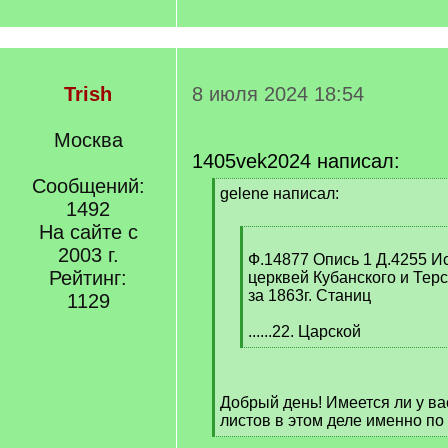
Trish
8 июля 2024 18:54
Москва
1405vek2024 написал:
Сообщений:
[
gelene написал:
1492
q
]
На сайте с
[
2003 г.
q
Ф.14877 Опись 1 Д.4255 
Рейтинг:
]
церквей Кубанского и Терс
за 1863г. Станиц
1129
......22. Царской
[
/
q
Добрый день! Имеется ли у в
]
листов в этом деле именно по
[