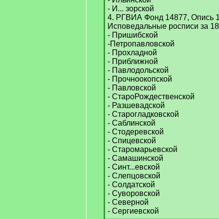
- И... зорской
4. РГВИА Фонд 14877, Опись 1
Исповедальные росписи за 185
- Пришибской
-Петропавловской
- Прохладной
- Приближной
- Павлодольской
- Прочноокопской
- Павловской
- СтароРождественской
- Разшевадской
- Старогладковской
- Саблинской
- Стодеревской
- Спицевской
- Старомарьевской
- Самашинской
- Синт...евской
- Слепцовской
- Солдатской
- Суворовской
- Северной
- Сергиевской