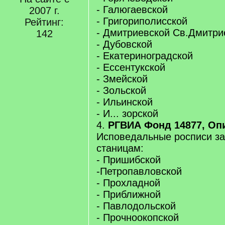
- Галюгаевской
2007 г.
- Григориполисской
Рейтинг:
- Дмитриевской Св.Дмитри
142
- Дубовской
- Екатериноградской
- Ессентукской
- Змейской
- Зольской
- Ильинской
- И... зорской
4.
РГВИА Фонд 14877, Опи
Исповедальные росписи за 
станицам:
- Пришибской
-Петропавловской
- Прохладной
- Приближной
- Павлодольской
- Прочноокопской