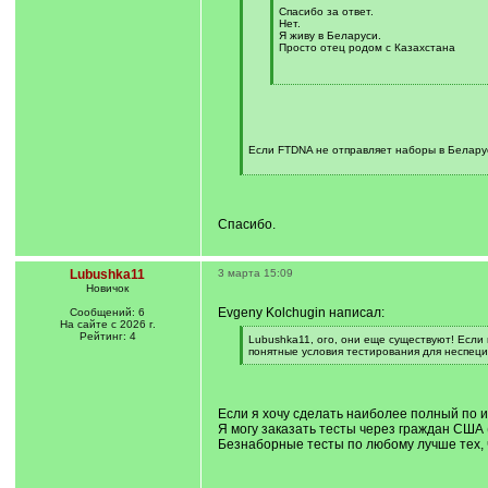
Спасибо за ответ.
Нет.
Я живу в Беларуси.
Просто отец родом с Казахстана
[
/
q
]
Если FTDNA не отправляет наборы в Белару
[
/
q
]
Спасибо.
Lubushka11
3 марта 15:09
Новичок
Evgeny Kolchugin написал:
Сообщений: 6
На сайте с 2026 г.
Рейтинг: 4
[
Lubushka11, ого, они еще существуют! Если
q
понятные условия тестирования для неспеци
]
[
/
q
]
Если я хочу сделать наиболее полный по и
Я могу заказать тесты через граждан США 
Безнаборные тесты по любому лучше тех, 