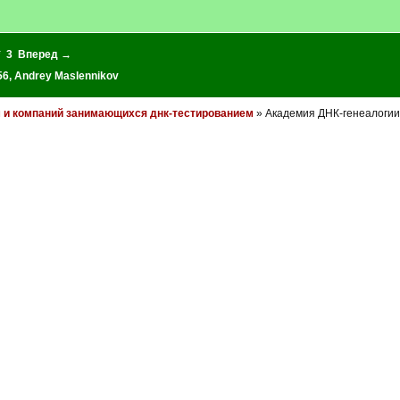
*
3
Вперед →
56
,
Andrey Maslennikov
и компаний занимающихся днк-тестированием
» Академия ДНК-генеалогии