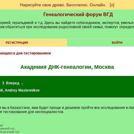
Нарисуйте свое древо. Бесплатно. Онлайн.
[х]
Генеалогический форум ВГД
рией, геральдикой и т.д. Здесь вы найдете собеседников, экспертов, умелых
рхив обратиться при исследовании родословной своей семьи, помогут опреде
РЕГИСТРАЦИЯ
ВОЙТИ
ающихся днк-тестированием
Академия ДНК-генеалогии, Москва
*
3
Вперед →
56
,
Andrey Maslennikov
сли вы в Казахстане, вам будет проще и дешевле пройти все исследования в 
я тестирования для неспециалистов.
ер/
зенской губ.
Калужской губ.