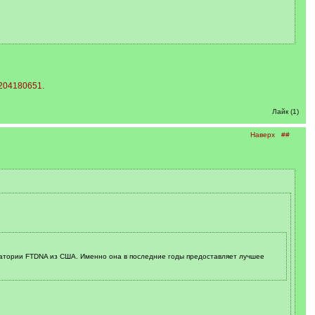
.204180651.
Лайк (1)
Наверх
##
оратории FTDNA из США. Именно она в последние годы предоставляет лучшее