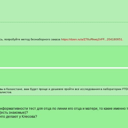
сь, попробуйте метод безнаборного заказа
https://dzen.ru/a/Z76uRkwq1hFF...204180651.
 вы в Казахстане, вам будет проще и дешевле пройти все исследования в лаборатории FT
алистов.
нформативности тест для отца по линии его отца и матери, то какие именно
(есть знакомые)?
что делают у Клесова?