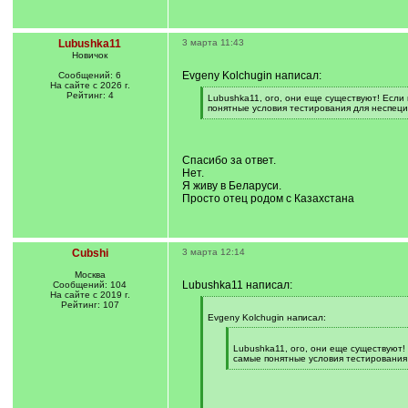
Lubushka11
3 марта 11:43
Новичок
Evgeny Kolchugin написал:
Сообщений: 6
На сайте с 2026 г.
Рейтинг: 4
[
Lubushka11, ого, они еще существуют! Если
q
понятные условия тестирования для неспеци
]
[
/
q
]
Спасибо за ответ.
Нет.
Я живу в Беларуси.
Просто отец родом с Казахстана
Cubshi
3 марта 12:14
Москва
Lubushka11 написал:
Сообщений: 104
На сайте с 2019 г.
Рейтинг: 107
[
q
Evgeny Kolchugin написал:
]
[
q
Lubushka11, ого, они еще существуют!
]
самые понятные условия тестирования
[
/
q
]