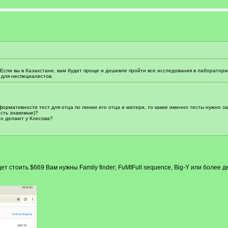
 Если вы в Казахстане, вам будет проще и дешевле пройти все исследования в лаборатор
 для неспециалистов.
формативности тест для отца по линии его отца и матери, то какие именно тесты нужно з
есть знакомые)?
то делают у Клесова?
ет стоить $669 Вам нужны Family finder; FuMtFull sequence, Big-Y или боле