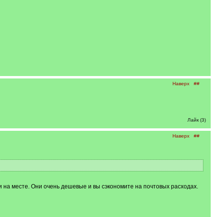
Наверх
##
Лайк (3)
Наверх
##
и на месте. Они очень дешевые и вы сэкономите на почтовых расходах.