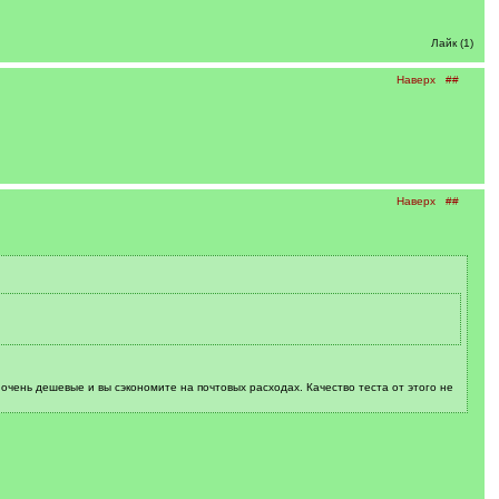
Лайк (1)
Наверх
##
Наверх
##
очень дешевые и вы сэкономите на почтовых расходах. Качество теста от этого не