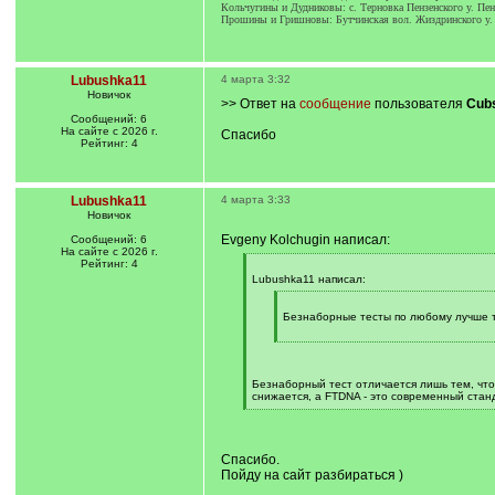
Кольчугины и Дудниковы: с. Терновка Пензенского у. Пен
Прошины и Гришновы: Бутчинская вол. Жиздринского у. 
Lubushka11
4 марта 3:32
Новичок
>> Ответ на
сообщение
пользователя
Cub
Сообщений: 6
На сайте с 2026 г.
Спасибо
Рейтинг: 4
Lubushka11
4 марта 3:33
Новичок
Evgeny Kolchugin написал:
Сообщений: 6
На сайте с 2026 г.
Рейтинг: 4
[
q
Lubushka11 написал:
]
[
q
Безнаборные тесты по любому лучше т
]
[
/
q
]
Безнаборный тест отличается лишь тем, что 
снижается, а FTDNA - это современный стан
[
/
q
]
Спасибо.
Пойду на сайт разбираться )