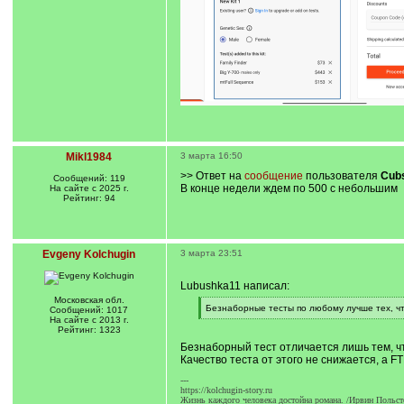
Mikl1984
3 марта 16:50
>> Ответ на
сообщение
пользователя
Cub
Сообщений: 119
В конце недели ждем по 500 с небольшим
На сайте с 2025 г.
Рейтинг: 94
Evgeny Kolchugin
3 марта 23:51
Lubushka11 написал:
Московская обл.
[
Безнаборные тесты по любому лучше тех, ч
Сообщений: 1017
q
[
На сайте с 2013 г.
]
/
Рейтинг: 1323
q
Безнаборный тест отличается лишь тем, чт
]
Качество теста от этого не снижается, а 
---
https://kolchugin-story.ru
Жизнь каждого человека достойна романа. /Ирвин Польст