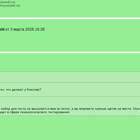
зенской губ.
Калужской губ.
shi
от 3 марта 2026 16:39
ех, что делают у Клесова?
набор для теста не высылается вам по почте, а вы покупаете нужные щетки на месте. Они 
дарт в сфере генеалогического тестирования.