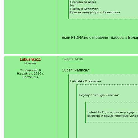
Спасибо за ответ.
Нет.
Я живу в Беларуси.
Просто отец родом с Казахстана
[
/
q
]
Если FTDNA не отправляет наборы в Белар
Lubushka11
3 марта 14:36
Новичок
Cubshi написал:
Сообщений: 6
На сайте с 2026 г.
Рейтинг: 4
[
q
Lubushka11 написал:
]
[
q
]
Evgeny Kolchugin написал:
[
q
]
Lubushka11, ого, они еще сущес
качество и самые понятные услов
[
/
q
]