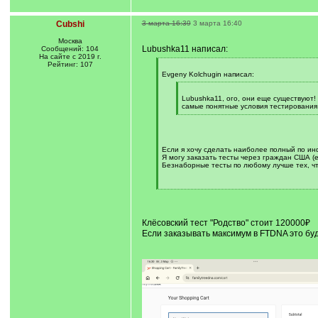
Cubshi
3 марта 16:39
3 марта 16:40
Москва
Lubushka11 написал:
Сообщений: 104
На сайте с 2019 г.
Рейтинг: 107
[
q
Evgeny Kolchugin написал:
]
[
q
Lubushka11, ого, они еще существуют!
]
самые понятные условия тестирования
[
/
q
]
Если я хочу сделать наиболее полный по ин
Я могу заказать тесты через граждан США (
Безнаборные тесты по любому лучше тех, ч
[
/
q
]
Клёсовский тест "Родство" стоит 120000₽
Если заказывать максимум в FTDNA это буд