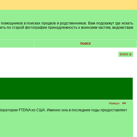
 помощников в поисках предков и родственников. Вам подскажут где искать
лить по старой фотографии принадлежность к воинским частям, ведомствам
ПОИСК
ВНИЗ ⇊
Наверх
##
лаборатории FTDNA из США. Именно она в последние годы предоставляет