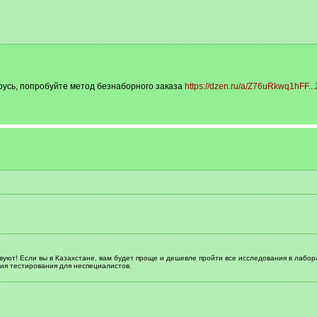
усь, попробуйте метод безнаборного заказа
https://dzen.ru/a/Z76uRkwq1hFF..
твуют! Если вы в Казахстане, вам будет проще и дешевле пройти все исследования в лаб
ия тестирования для неспециалистов.