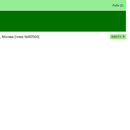
Лайк (2)
, Москва [тема №80560]
ВВЕРХ ⇈