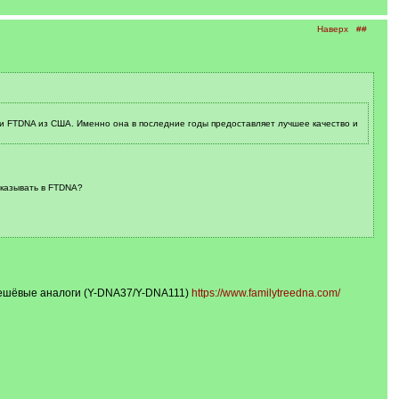
Наверх
##
ии FTDNA из США. Именно она в последние годы предоставляет лучшее качество и
аказывать в FTDNA?
е дешёвые аналоги (Y-DNA37/Y-DNA111)
https://www.familytreedna.com/