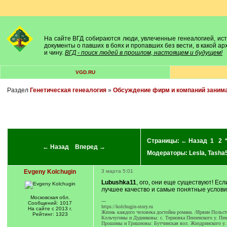
На сайте ВГД собираются люди, увлеченные генеалогией, исто
документы о павших в боях и пропавших без вести, в какой а
и чину.
ВГД - поиск людей в прошлом, настоящем и будущем!
VGD.RU
Раздел
Генетическая генеалогия
»
Обсуждение фирм и компаний заним
Страницы:
← Назад
1
2
← Назад
Вперед →
Модераторы:
Lesla
,
Tasha
Evgeny Kolchugin
3 марта 5:01
Lubushka11
, ого, они еще существуют! Е
лучшее качество и самые понятные услови
Московская обл.
---
Сообщений: 1017
https://kolchugin-story.ru
На сайте с 2013 г.
Жизнь каждого человека достойна романа. /Ирвин Польст
Рейтинг: 1323
Кольчугины и Дудниковы: с. Терновка Пензенского у. Пен
Прошины и Гришновы: Бутчинская вол. Жиздринского у. 