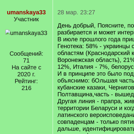
umanskaya33
28 мар. 23:27
Участник
День добрый, Поясните, по
разбирается и может интер
В июле прошлого года при
Генотека: 58% - украинцы 
областям (Краснодарский к
Сообщений:
Воронежская область), 21% 
71
12%, Италия - 7%, белору
На сайте с
И в принципе это было по
2020 г.
объяснимо: бОльшая часть
Рейтинг:
кубанские казаки, Черниго
216
Полтавщина,часть - выше
Другая линия - прапра, жи
территории Беларуси и ко
латинского вероисповедан
совпаденцам - только пят
дальше, идентифицировать