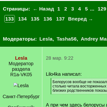
Страницы:
← Назад
1
2
3
4
5
...
129
133
134
135
136
137
Вперед →
Модераторы:
Lesla
,
Tasha56
,
Andrey Ma
Lesla
28 мар. 9:22
Модератор
раздела
Lilo4ka написал:
R1a-VK05
[
Белорусов вообще не показал
q
столько читала восторженных 
]
близких родственников показ
[
Санкт-Петербург
/
q
А при чем здесь белорусы 