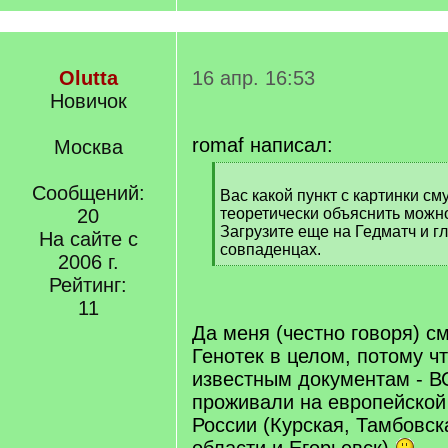
Olutta
16 апр. 16:53
Новичок
romaf написал:
Москва
[
Сообщений:
q
Вас какой пункт с картинки с
]
20
теоретически объяснить можн
Загрузите еще на Гедматч и гл
На сайте с
совпаденцах.
2006 г.
[
Рейтинг:
/
q
11
]
Да меня (честно говоря) с
Генотек в целом, потому чт
известным документам - ВС
проживали на европейской
России (Курская, Тамбовск