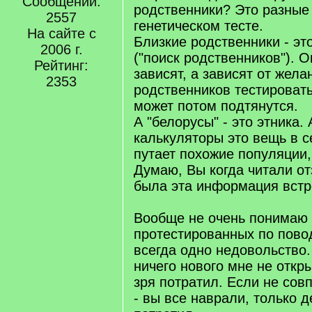
Сообщений:
]
родственники? Это разные
2557
генетическом тесте.
На сайте с
Близкие родственники - эт
2006 г.
("поиск родственников"). О
Рейтинг:
зависят, а зависят от жела
2353
родственников тестироватьс
может потом подтянутся.
А "белорусы" - это этника.
калькуляторы это вещь в с
путает похожие популяции, 
Думаю, Вы когда читали о
была эта информация встр
Вообще не очень понимаю 
протестированных по повод
всегда одно недовольство.
ничего нового мне не откр
зря потратил. Если не сов
- вы все наврали, только д