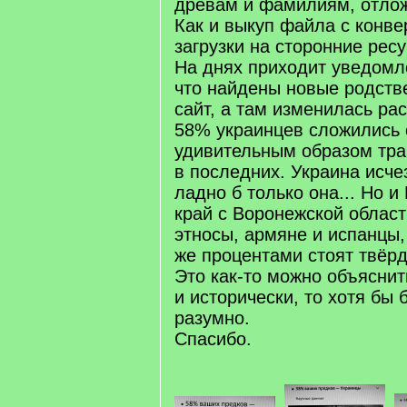
древам и фамилиям, отлож
Как и выкуп файла с конве
загрузки на сторонние рес
На днях приходит уведомл
что найдены новые родств
сайт, а там изменилась ра
58% украинцев сложились 
удивительным образом тр
в последних. Украина исче
ладно б только она... Но 
край с Воронежской облас
этносы, армяне и испанцы, 
же процентами стоят твёрд
Это как-то можно объяснит
и исторически, то хотя бы
разумно.
Спасибо.