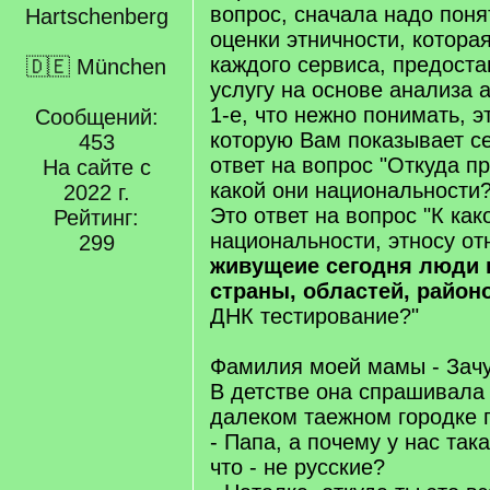
вопрос, сначала надо пон
оценки этничности, которая
каждого сервиса, предост
🇩🇪 München
услугу на основе анализа 
1-е, что нежно понимать, эт
Сообщений:
которую Вам показывает се
453
ответ на вопрос "Откуда 
На сайте с
какой они национальности?
2022 г.
Это ответ на вопрос "К как
Рейтинг:
национальности, этносу о
299
живущеие сегодня люди 
страны, областей, район
ДНК тестирование?"
Фамилия моей мамы - Зачу
В детстве она спрашивала
далеком таежном городке 
- Папа, а почему у нас та
что - не русские?