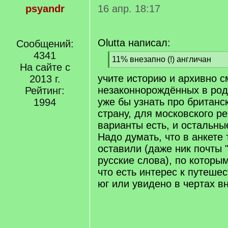
psyandr
16 апр. 18:17
Olutta написал:
Сообщений:
4341
[
11% внезапно (!) англичан
На сайте с
q
[
учите историю и архивно с
]
2013 г.
/
q
незаконнорождённых в роду
Рейтинг:
]
уже бы узнать про британс
1994
страну, для московского р
варианты есть, и остальны
Надо думать, что в анкете
оставили (даже ник почты "O
русские слова), по которы
что есть интерес к путеше
юг или увидено в чертах в