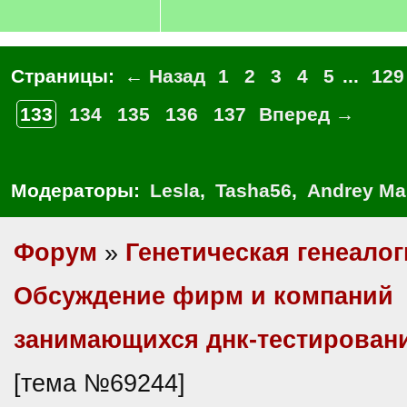
Страницы:
← Назад
1
2
3
4
5
...
129
133
134
135
136
137
Вперед →
Модераторы:
Lesla
,
Tasha56
,
Andrey Ma
Форум
»
Генетическая генеалог
Обсуждение фирм и компаний
занимающихся днк-тестирован
[тема №69244]