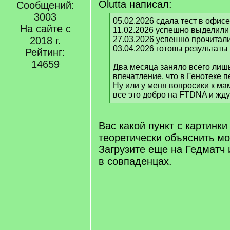
Olutta написал:
Сообщений:
3003
[
05.02.2026 сдала тест в офисе
На сайте с
q
11.02.2026 успешно выделил
]
2018 г.
27.03.2026 успешно прочитал
03.04.2026 готовы результаты
Рейтинг:
14659
Два месяца заняло всего лишь
впечатление, что в Генотеке 
Ну или у меня вопросики к ма
все это добро на FTDNA и жду
[
/
q
Вас какой пункт с картинк
]
теоретически объяснить м
Загрузите еще на Гедматч и
в совпаденцах.