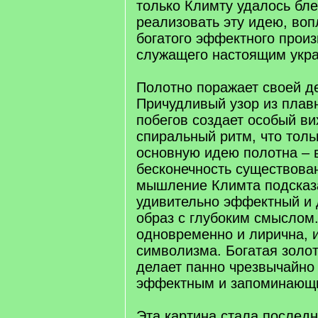
только Климту удалось бл
реализовать эту идею, воп
богатого эффектного прои
служащего настоящим укр
Полотно поражает своей д
Причудливый узор из плав
побегов создает особый в
спиральный ритм, что толь
основную идею полотна – 
бесконечность существова
мышление Климта подсказ
удивительно эффектный и
образ с глубоким смыслом
одновременно и лирична, 
символизма. Богатая золо
делает панно чрезвычайно
эффектным и запоминающ
Эта картина стала послед