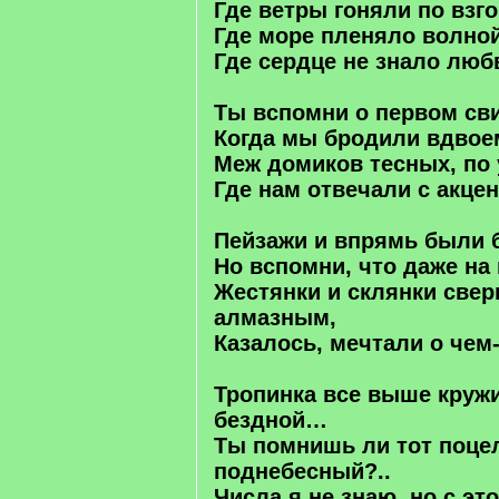
Где ветры гоняли по взг
Где море пленяло волно
Где сердце не знало люб
Ты вспомни о первом св
Когда мы бродили вдвое
Меж домиков тесных, по 
Где нам отвечали с акце
Пейзажи и впрямь были 
Но вспомни, что даже на
Жестянки и склянки све
алмазным,
Казалось, мечтали о чем
Тропинка все выше круж
бездной…
Ты помнишь ли тот поце
поднебесный?..
Числа я не знаю, но с эт