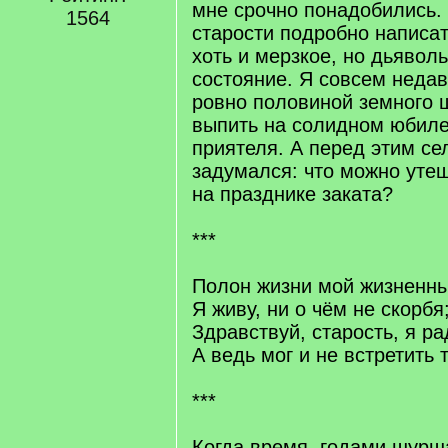
мне срочно понадобились. 
1564
старости подробно написат
хоть и мерзкое, но дьявол
состояние. Я совсем неда
ровно половиной земного 
выпить на солидном юбиле
приятеля. А перед этим се
задумался: что можно утеш
на празднике заката?
***
Полон жизни мой жизненны
Я живу, ни о чём не скорбя
Здравствуй, старость, я р
А ведь мог и не встретить 
***
Когда время, годами шурш