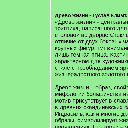
Древо жизни - Густав Климт.
«Древо жизни» - центральн
триптиха, написанного дл
столовой во дворце Стокле
отличие от двух боковых ч
крупных фигур, тут вниман
лишь темная птица. Карти
характерном для художник
стиле с преобладанием яр
жизнерадостного золотого 
Древо жизни – образ, сво
мифологии большинства на
мотив присутствует в слав
в древних скандинавских с
Игдрасиль, как и многие д
образы, символизирует жиз
проявлениях. Его корни – 