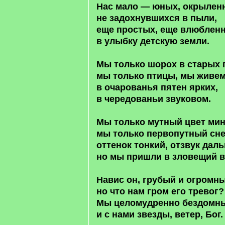
Нас мало — юных, окрылен
не задохнувшихся в пыли,
еще простых, еще влюблен
в улыбку детскую земли.
Мы только шорох в старых 
мы только птицы, мы живе
в очарованья пятен ярких,
в чередованьи звуковом.
Мы только мутный цвет ми
мы только первопутный сне
оттенок тонкий, отзвук дал
но мы пришли в зловещий в
Навис он, грубый и огромны
но что нам гром его тревог?
Мы целомудренно бездомн
и с нами звезды, ветер, Бог.