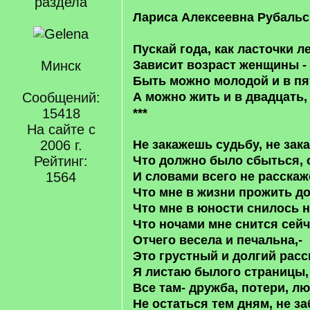
раздела
Лариса Алексеевна Рубальс
Пускай года, как ласточки ле
Минск
Зависит возраст женщины - 
Быть можно молодой и в пя
Сообщений:
А можно жить и в двадцать, 
15418
***
На сайте с
2006 г.
Не закажешь судьбу, не зак
Рейтинг:
Что должно было сбыться, 
1564
И словами всего не расскаж
Что мне в жизни прожить д
Что мне в юности снилось 
Что ночами мне снится сейч
Отчего весела и печальна,-
Это грустный и долгий расс
Я листаю былого страницы,
Все там- дружба, потери, л
Не остаться тем дням, не з