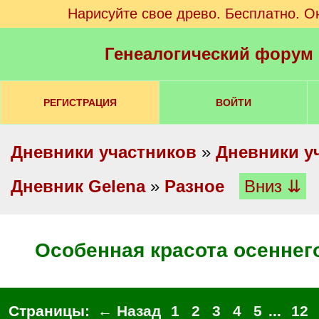
Нарисуйте свое древо. Бесплатно. О
Генеалогический форум
РЕГИСТРАЦИЯ
ВОЙТИ
Дневники участников
»
Дневники у
Дневник Gelena
»
Разное
Вниз ⇊
Особенная красота осеннег
Страницы:
← Назад
1
2
3
4
5
...
12