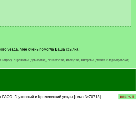
кого уезда. Мне очень помогла Ваша ссылка!
о Тоцкое), Кирдяновы (Давыдовка), Филипченко, Иващенко, Писаревы (станица Владимировская)
 ГАСО_Глуховский и Кролевецкий уезды [тема №70713]
ВВЕРХ ⇈