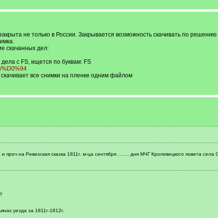
закрыта не только в России. Закрывается возможность скачивать по решению
имка.
ие скачанных дел:
 дела с FS, ищется по буквам: FS
%9E/%D0%94
 скачивает все снимки на пленке одним файлом
и проч на Ревизская сказка 1811г. м-ца сентября ……. дня МЧГ Кролевецкого повета села
?
ьянах уезда за 1811г-1812г.