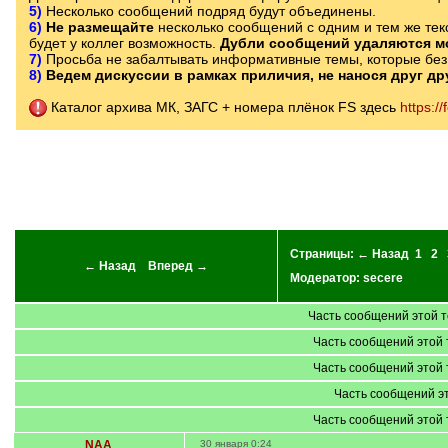
5)
Несколько сообщений подряд будут объединены.
6)
Не размещайте
несколько сообщений с одним и тем же текс
будет у коллег возможность.
Дубли сообщений удаляются м
7)
Просьба не забалтывать информативные темы, которые без 
8)
Ведем дискуссии в рамках приличия, не нанося друг д
Каталог архива МК, ЗАГС + номера плёнок FS здесь
https:
Страницы:
← Назад
1
2
← Назад
Вперед →
Модератор:
secere
Часть сообщений этой т
Часть сообщений этой 
Часть сообщений этой 
Часть сообщений эт
Часть сообщений этой 
NAA
30 января 0:24