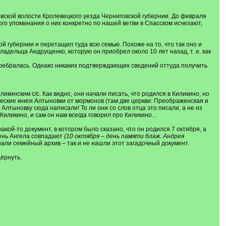
вской волости Кролевецкого уезда Черниговской губернии. До февраля
того упоминания о них конкретно по нашей ветви в Спасском исчезают,
й губернии и перетащил туда всю семью. Похоже на то, что так оно и
адельца Андрущенко, которую он приобрел около 10 лет назад, т. е. как
 перебралась. Однако никаких подтверждающих сведений оттуда получить
кинским с/с. Как видно, они начали писать, что родился в Киликино, но
ические книги Алтыновки от мормонов (там две церкви: Преображенская и
и Алтыновку сюда написали! То ли они со слов отца это писали, а не из
иликино, и сам он нам всегда говорил про Киликино...
кой-то документ, в котором было сказано, что он родился 7 октября, а
день Ангела совпадают
(10 октября – день памяти блаж. Андрея
ирали семейный архив – так и не нашли этот загадочный документ.
дёрнуть.