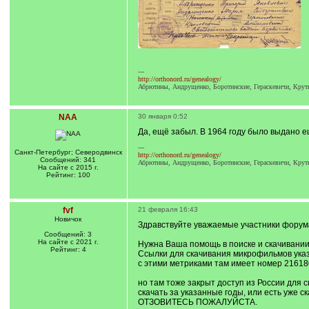
---
http://orthonord.ru/genealogy/
Абрютины, Андрущенко, Боротинские, Гераскевичи, Кру
NAA
30 января 0:52
Да, ещё забыл. В 1964 году было выдано е
---
Санкт-Петербург; Северодвинск
http://orthonord.ru/genealogy/
Сообщений: 341
Абрютины, Андрущенко, Боротинские, Гераскевичи, Кру
На сайте с 2015 г.
Рейтинг: 100
fvf
21 февраля 16:43
Новичок
Здравствуйте уважаемые участники форум
Сообщений: 3
На сайте с 2021 г.
Нужна Ваша помощь в поиске и скачивании 
Рейтинг: 4
Ссылки для скачивания микрофильмов указ
с этими метриками там имеет номер 21618
но там тоже закрыт доступ из России для с
скачать за указанные годы, или есть уж
ОТЗОВИТЕСЬ ПОЖАЛУЙСТА.