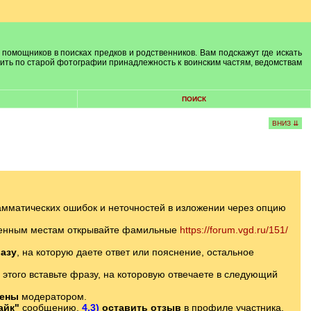
 помощников в поисках предков и родственников. Вам подскажут где искать
лить по старой фотографии принадлежность к воинским частям, ведомствам
ПОИСК
ВНИЗ ⇊
амматических ошибок и неточностей в изложении через опцию
еленным местам открывайте фамильные
https://forum.vgd.ru/151/
азу
, на которую даете ответ или пояснение, остальное
 этого вставьте фразу, на которовую отвечаете в следующий
лены
модератором.
айк"
сообщению,
4.3)
оставить отзыв
в профиле участника.