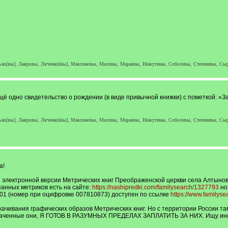
тько[вы], Лавровы, Ляченко[вы], Максимовы, Маловы, Мараевы, Нижутины, Соболевы, Степеневы, Сы
щё одно свидетельство о рождении (в виде привычной книжки) с пометкой: «З
тько[вы], Лавровы, Ляченко[вы], Максимовы, Маловы, Мараевы, Нижутины, Соболевы, Степеневы, Сы
а!
электронной версии Метрических книг Преображенской церкви села Алтыновка
анных метриков есть на сайте:
https://nashipredki.com/familysearch/1327793
но 
01 (номер при оцифровке 007810873) доступен по ссылке
https://www.familyse
качивания графических образов Метрических книг. Но с территории России там
е скаченные они, Я ГОТОВ В РАЗУМНЫХ ПРЕДЕЛАХ ЗАПЛАТИТЬ ЗА НИХ. Ищу ин