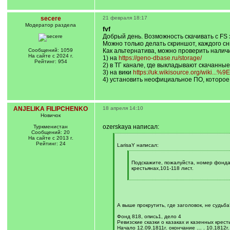
secere
21 февраля 18:17
Модератор раздела
fvf
Добрый день. Возможность скачивать с FS 
Можно только делать скриншот, каждого сн
Сообщений: 1059
Как альтернатива, можно проверить налич
На сайте с 2024 г.
1) на
https://geno-dbase.ru/storage/
Рейтинг: 954
2) в ТГ канале, где выкладывают скачанные
3) на вики
https://uk.wikisource.org/wiki...
4) установить неофициальное ПО, которое
ANJELIKA FILIPCHENKO
18 апреля 14:10
Новичок
ozerskaya написал:
Туркменистан
Сообщений: 20
На сайте с 2013 г.
[
Рейтинг: 24
q
LarisaY написал:
]
[
q
Подскажите, пожалуйста, номер фонда 
]
крестьянах,101-118 лист.
[
/
q
]
А выше прокрутить, где заголовок, не судьба
Фонд 818, опись1, дело 4
Ревизские сказки о казаках и казенных крест
Начало 12.09.1811г. окончание … . 10.1812г.