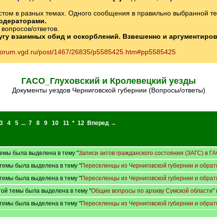
том в разных темах. Одного сообщения в правильно выбранной теме
одераторами.
вопросов/ответов.
ругу взаимных обид и оскорблений. Взвешенно и аргументиро
//forum.vgd.ru/post/1467/26835/p5585425.htm#pp5585425
ГАСО_Глуховский и Кролевецкий уезды
Документы уездов Черниговской губернии (Вопросы/ответы)
3
4
5
...
7
8
9
10
11
*
12
Вперед →
емы была выделена в тему "
Записи актов гражданского состояния (ЗАГС) в Г
темы была выделена в тему "
Переселенцы из Черниговской губернии и обрат
темы была выделена в тему "
Переселенцы из Черниговской губернии и обрат
ой темы была выделена в тему "
Общие вопросы по архиву Сумской области
"
темы была выделена в тему "
Переселенцы из Черниговской губернии и обрат