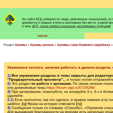
На сайте ВГД собираются люди, увлеченные генеалогией, исто
документы о павших в боях и пропавших без вести, в какой а
и чину.
ВГД - поиск людей в прошлом, настоящем и будущем!
VGD.RU
Раздел
Архивы
»
Архивы разные
»
Архивы стран ближнего зарубежья
Уважаемые коллеги, начиная работать в данном разделе,
1)
Все украинские разделы и темы закрыты для редактиро
"Предварительный просмотр"...
и только потом отправляйт
2)
Это раздел
по работе с архивами.
По своим личным поиск
или дневниковые темы
https://forum.vgd.ru/57/29286/
3)
При цитировании, пожалуйста, не копируйте 3-х, 4-х и боле
удаляйте.
3.1)
Если непонятно, как это сделать: в правом нижнем углу с
шаблон:
[
q
]
Фраза на которую отвечаете
[
/q
]
4)
Сообщения только со словами «Спасибо», «Огромное спаси
Для выражения благодарности на форуме есть несколько опц