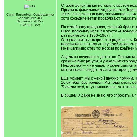
Старая детективная история с местом рожд
Предки (с фамилиями Андрущенко и Терещен
1906 г. я постоянно вижу упоминания о них
Санкт-Петербург; Северодвинск
Сообщений: 341
хотя соседние ветви продолжают там жить
На сайте с 2015 г.
Рейтинг: 100
По семейному преданию, старший брат отца
было, поскольку местная газета «Свободная
раз примерно в 1906–1907 гг.
Отец всю жизнь говорил, что родился в с.
невозможно, потому что Курский архив сго
Но в Киликино отец точно жил по крайней м
А дальше начинается детектив. Передо мно
сразу же вычеркнули, и указали место рожд
Покровская) – и не нашёл нужной записи ни 
метрического свидетельства (которое должн
Ещё момент. Мы с женой дружно помним, что
10 октября был крещен. Мы тогда очень об
Тотемского)
, а тут выяснилось, что это 
В общем, я даже не знаю, что спросить, а 