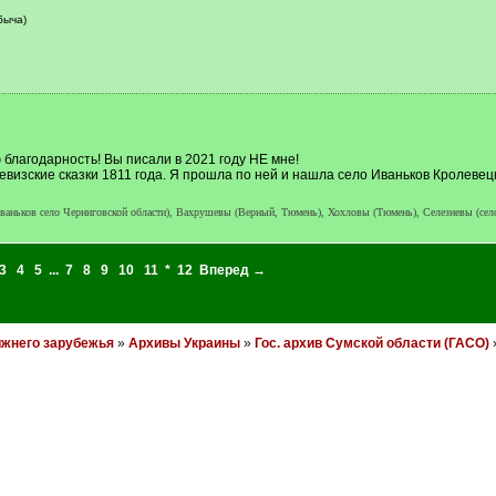
быча)
благодарность! Вы писали в 2021 году НЕ мне!
Ревизские сказки 1811 года. Я прошла по ней и нашла село Иваньков Кролевец
ваньков село Черниговской области), Вахрушевы (Верный, Тюмень), Хохловы (Тюмень), Селезневы (сел
3
4
5
...
7
8
9
10
11
*
12
Вперед →
ижнего зарубежья
»
Архивы Украины
»
Гос. архив Сумской области (ГАСО)
»