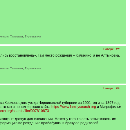
ренские, Тимохины, Турчиновичи
Наверх
##
апись восстановлена». Там место рождения – Киликино, а не Алтыновка.
ренские, Тимохины, Турчиновичи
Наверх
##
 Кролевецкого уезда Черниговской губернии за 1901 год и за 1897 год.
это как я понял зеркало сайта
https://www.familysearch.org
и Микрофильм
arch.org/search/film/007810873.
 закрыт доступ для скачивания. Может у кого-то есть возможность их
формацию по рождению прабабушки и браку её родителей.