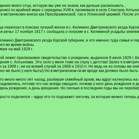
ения моего отца, которую мы уже не знаем, как дальше раскапывать...
ко) по крайней мере с середины XVIII в. проживали в селе Спасское Алтыно
 в метрических книгах как Преображенской, так и Успенской церквей. После э
.
 переехал в поисках лучшей жизни в с. Киликино Дмитриевского уезда Курско
 речь» 17 ноября 1917 г. сообщала о погроме в с. Киликиной усадьбы землевл
 Киликино Дмитриевского уезда Курской губернии, и что именно туда семья и
рел во время войны.
ере на май 1929 г.
й лежит прилагаемое свидетельство о рождении, выданное 8 июля 1929 г. Кили
ения с. Алтыновка. Это село у меня тоже на слуху с детства! Залез я в метр
за 1909 г., ни на всякий случай за 1908 и 1910 гг. Но ведь не из головы же он
о же было у него быть!) Но в метрическом св-ве вроде как должно было быть К
 много-много лет назад, разбирая семейный архив, мы вдруг наткнулись на ка
радовались, потому что нас всегда смущало, почему у него день рождения и 
не день рождения, а день крещения. Но сколько в последние годы мы не переб
просто поделился – вдруг кто-то подскажет ниточку, за которую можно теперь 