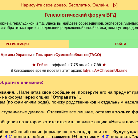
Нарисуйте свое древо. Бесплатно. Онлайн.
[х]
Генеалогический форум ВГД
рией, геральдикой и т.д. Здесь вы найдете собеседников, экспертов, умелых
рхив обратиться при исследовании родословной своей семьи, помогут опреде
РЕГИСТРАЦИЯ
ВОЙТИ
»
Архивы Украины
»
Гос. архив Сумской области (ГАСО)
★
★
Рейтинг
оффлайн:
7.75
онлайн:
7.88
В ближайшее время посетят этот архив:
latysh
,
ARChivesinUkraine
обратите внимание:
вания...
Напечатав свое сообщение, проверьте его на предмет гр
е на форум через опцию
"Отправить"..
ам (по фамилиям рода), поиску родственников и отдельным нас
е ступенчатые диалоги. Отсекайте все лишнее, оставляя
только фр
ообщения на которое хотите ответить нажмите опцию «Ник» и после
бо», «Спасибо за информацию», «Благодарю» и т.д. –
будут уда
ий:
4.1)
поднять рейтинг –
нажмите [+]
под ником,
4.2)
поставить
"л