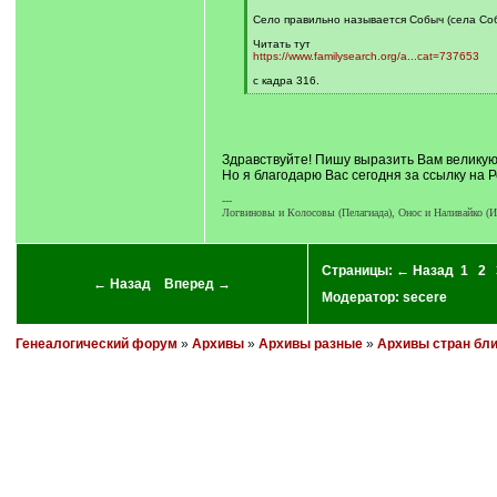
Село правильно называется Собыч (села Со
Читать тут
https://www.familysearch.org/a...cat=737653
с кадра 316.
[
/
q
]
Здравствуйте! Пишу выразить Вам великую 
Но я благодарю Вас сегодня за ссылку на 
---
Логвиновы и Колосовы (Пелагиада), Онос и Наливайко (И
Страницы:
← Назад
1
2
← Назад
Вперед →
Модератор:
secere
Генеалогический форум
»
Архивы
»
Архивы разные
»
Архивы стран бл