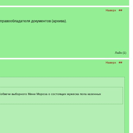
Наверх
##
 правообладателя документов (архива).
Лайк (1)
Наверх
##
 Собвечи выборного Мини Мороза о состоящих мужеска пола казенных