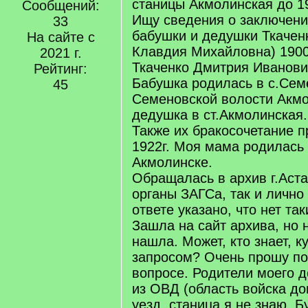
станицы Акмолинская до 19
Сообщений:
Ищу сведения о заключени
33
бабушки и дедушки Ткачен
На сайте с
Клавдия Михайловна) 1900-
2021 г.
Ткаченко Дмитрия Иванович
Рейтинг:
Бабушка родилась в с.Сем
45
Семеновской волости Акмо
дедушка в ст.Акмолинская.
Также их бракосочетание п
1922г. Моя мама родилась 
Акмолинске.
Обращалась в архив г.Аста
органы ЗАГСа, так и лично 
ответе указано, что нет так
Зашла на сайт архива, но 
нашла. Может, кто знает, к
запросом? Очень прошу п
вопросе. Родители моего 
из ОВД (область войска дон
уезд, станица я не знаю. 