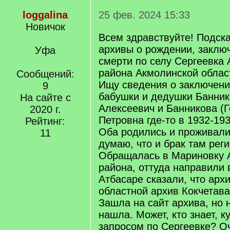
loggalina
25 фев. 2024 15:33
Новичок
Всем здравствуйте! Подска
архивы о рождении, заклю
Уфа
смерти по селу Сергеевка 
района Акмолинской област
Сообщений:
Ищу сведения о заключени
9
бабушки и дедушки Банник
На сайте с
Алексеевич и Банникова (
2020 г.
Петровна где-то в 1932-193
Рейтинг:
Оба родились и проживали
11
думаю, что и брак там рег
Обращалась в Мариновку 
района, оттуда направили 
Атбасаре сказали, что арх
областной архив Кокчетава
Зашла на сайт архива, но 
нашла. Может, кто знает, к
запросом по Сергеевке? О