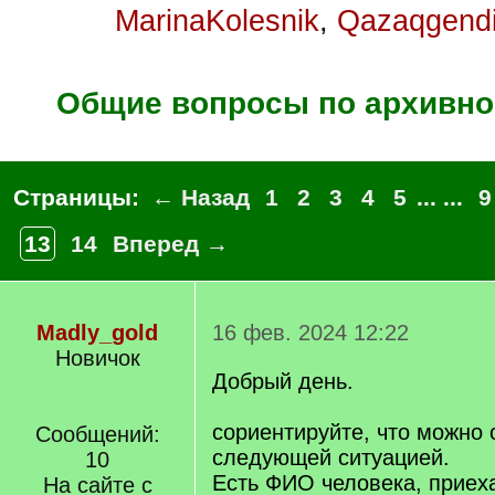
MarinaKolesnik
,
Qazaqgendi
Общие вопросы по архивно
Страницы:
← Назад
1
2
3
4
5
... ...
9
13
14
Вперед →
Madly_gold
16 фев. 2024 12:22
Новичок
Добрый день.
сориентируйте, что можно 
Сообщений:
следующей ситуацией.
10
Есть ФИО человека, приех
На сайте с