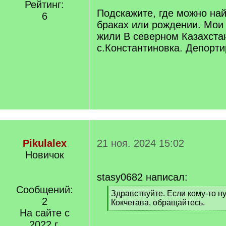
Рейтинг:
Подскажите, где можно на
6
браках или рождении. Мои
жили В северном Казахстан
с.Константиновка. Депорт
Pikulalex
21 ноя. 2024 15:02
Новичок
stasy0682 написал:
Сообщений:
[
Здравствуйте. Если кому-то н
2
q
Кокчетава, обращайтесь.
]
На сайте с
[
/
2022 г.