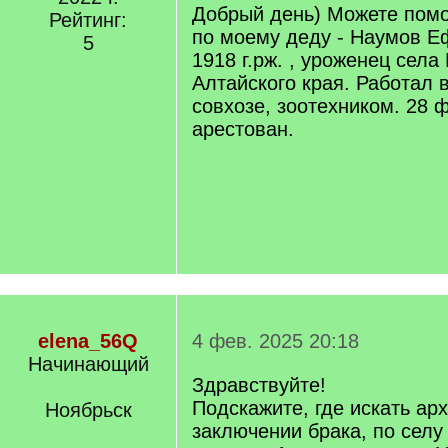
q
Добрый день) Можете пом
Рейтинг:
]
по моему деду - Наумов Е
5
1918 г.рж. , уроженец села
Алтайского края. Работал 
совхозе, зоотехником. 28 
арестован.
elena_56Q
4 фев. 2025 20:18
Начинающий
Здравствуйте!
Подскажите, где искать ар
Ноябрьск
заключении брака, по селу