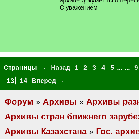
архиве документы о перес
С уважением
Страницы:
← Назад
1
2
3
4
5
... ...
9
13
14
Вперед →
Форум
»
Архивы
»
Архивы раз
Архивы стран ближнего заруб
Архивы Казахстана
»
Гос. архи