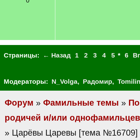
0
Страницы:
← Назад
1
2
3
4
5
*
6
В
Модераторы:
N_Volga
,
Радомир
,
Tomili
Форум
»
Фамильные темы
»
По
родичей и/или однофамильце
» Царёвы Царевы [тема №16709]