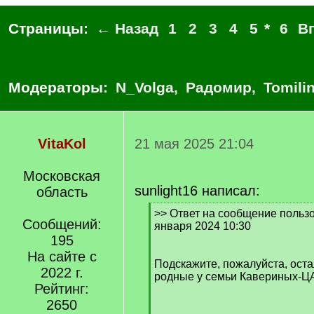
Страницы:
← Назад
1
2
3
4
5
*
6
В
Модераторы:
N_Volga
,
Радомир
,
Tomili
VitaKol
21 мая 2025 21:04
Московская
sunlight16 написал:
область
[
>> Ответ на сообщение пользо
Сообщений:
q
января 2024 10:30
]
195
На сайте с
Подскажите, пожалуйста, оста
2022 г.
родные у семьи Кавериных-
Рейтинг:
2650