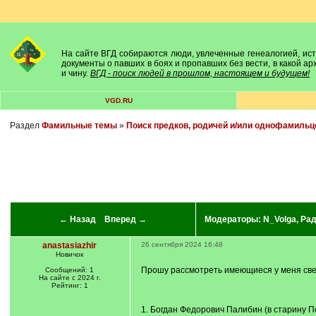
На сайте ВГД собираются люди, увлеченные генеалогией, исто
документы о павших в боях и пропавших без вести, в какой а
и чину.
ВГД - поиск людей в прошлом, настоящем и будущем!
VGD.RU
Раздел
Фамильные темы
»
Поиск предков, родичей и/или однофамильц
← Назад
Вперед →
Модераторы:
N_Volga
,
Ра
anastasiazhir
26 сентября 2024 16:48
Новичок
Прошу рассмотреть имеющиеся у меня свед
Сообщений: 1
На сайте с 2024 г.
Рейтинг: 1
1. Богдан Федорович Палибин (в старину По