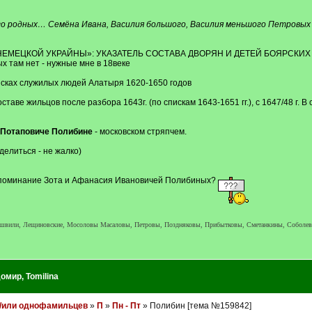
его родных… Семёна Ивана, Василия большого, Василия меньшого Петровы
«НЕМЕЦКОЙ УКРАЙНЫ»: УКАЗАТЕЛЬ СОСТАВА ДВОРЯН И ДЕТЕЙ БОЯРСКИХ 
х там нет - нужные мне в 18веке
сках служилых людей Алатыря 1620-1650 годов
таве жильцов после разбора 1643г. (по спискам 1643-1651 гг.), с 1647/48 г. В
Потаповиче Полибине
- московском стряпчем.
делиться - не жалко)
о упоминание Зота и Афанасия Ивановичей Полибиных?
ашвили, Лещиновские, Мосоловы Масаловы, Петровы, Поздняковы, Прибытковы, Сметанкины, Соболев
домир
,
Tomilina
и/или однофамильцев
»
П
»
Пн - Пт
» Полибин [тема №159842]