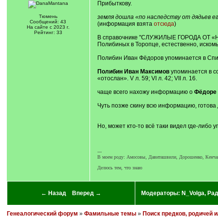
Прибыткову.
Тюмень
земля дошла «по наследству от дядьев 
Сообщений: 43
(информация взята
отсюда
)
На сайте с 2023 г.
Рейтинг: 33
В справочнике "СЛУЖИЛЫЕ ГОРОДА ОТ 
Полибиных в Торопце, естественно, искомы
Полибин Иван Фёдоров упоминается в Спи
Полибин Иван Максимов
упоминается в сос
«отослан». V л. 59; VI л. 42; VII л. 16.
чаще всего нахожу информацию о
Фёдоре 
Чуть позже скину всю информацию, готова 
Но, может кто-то всё таки видел где-либ
---
В моем роду: Амосовы, Давиташвили, Дорошенко, Кенч
Делюсь тем, что знаю
← Назад
Вперед →
Модераторы:
N_Volga
,
Ра
Генеалогический форум
»
Фамильные темы
»
Поиск предков, родичей 