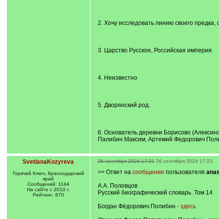
2. Хочу исследовать линию своего предка
3. Царство Русское, Российская империя.
4. Неизвестно
5. Дворянский род.
6. Основатель деревни Борисово (Алексинс
Палибин Максим, Артемий Федорович Поли
SvetlanaKozyreva
26 сентября 2024 17:21
26 сентября 2024 17:23
>> Ответ на
сообщение
пользователя
anas
Горячий Ключ, Краснодарский
край
Сообщений: 1144
А.А. Половцов
На сайте с 2010 г.
Русский биографический словарь. Том 14
Рейтинг: 870
Богдан Фёдорович Полибин -
здесь