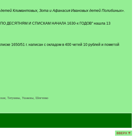
х детей Климантовых, Зота и Афанасия Ивановых детей Полибиных».
ПО ДЕСЯТНЯМ И СПИСКАМ НАЧАЛА 1630-х ГОДОВ" нашла 13
 списке 1650/51 г. написан с окладом в 400 четей 10 рублей и пометой
ские, Титунины, Ушаковы, Шевченко
ВВЕРХ ⇈