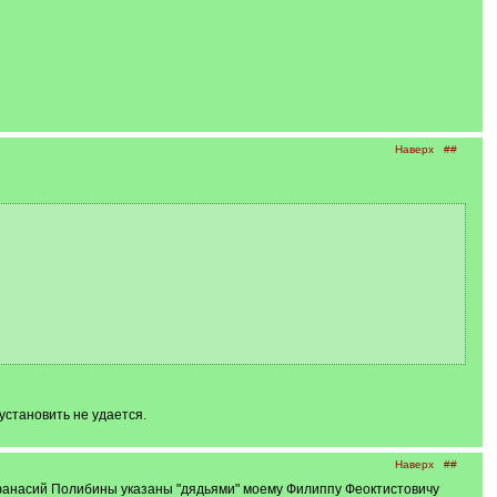
Наверх
##
установить не удается.
Наверх
##
 Афанасий Полибины указаны "дядьями" моему Филиппу Феоктистовичу