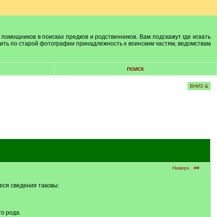
 помощников в поисках предков и родственников. Вам подскажут где искать
лить по старой фотографии принадлежность к воинским частям, ведомствам
ПОИСК
ВНИЗ ⇊
Наверх
##
еся сведения таковы:
го рода.