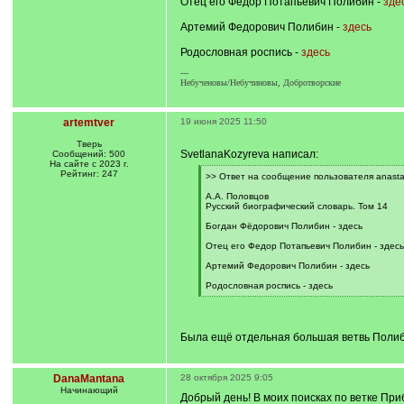
Отец его Федор Потапьевич Полибин -
зде
Артемий Федорович Полибин -
здесь
Родословная роспись -
здесь
---
Небученовы/Небучиновы, Добротворские
artemtver
19 июня 2025 11:50
Тверь
SvetlanaKozyreva написал:
Сообщений: 500
На сайте с 2023 г.
Рейтинг: 247
[
>> Ответ на сообщение пользователя anastas
q
]
А.А. Половцов
Русский биографический словарь. Том 14
Богдан Фёдорович Полибин - здесь
Отец его Федор Потапьевич Полибин - здесь
Артемий Федорович Полибин - здесь
Родословная роспись - здесь
[
/
q
]
Была ещё отдельная большая ветвь Полибин
DanaMantana
28 октября 2025 9:05
Начинающий
Добрый день! В моих поисках по ветке Пр