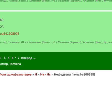
лад.), Назимовых (Пск.), Архиповых (Волын. губ.), Ушаковых (Борович.), Качаловых (Новг.), Кутузовы
Ы)
":
hyea641308995
лад.), Назимовых (Пск.), Архиповых (Волын. губ.), Ушаковых (Борович.), Качаловых (Новг.), Кутузовы
3
4
5
6
*
7
Вперед →
домир
,
Tomilina
и/или однофамильцев
»
Н
»
На - Нс
» Нефедьевы [тема №166398]