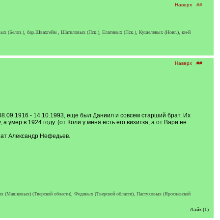
Наверх
##
х (Белоз.), бар.Швахгейм , Шатиловых (Пск.), Елагиных (Пск.), Кушелевых (Новг.), кн-й
Наверх
##
.09.1916 - 14.10.1993, еще был Даниил и совсем старший брат. Их
умер в 1924 году. (от Коли у меня есть его визитка, а от Вари ее
рат Александр Нефедьев.
х (Машковых) (Тверской области), Фединых (Тверской области), Пастуховых (Ярославской
Лайк (1)