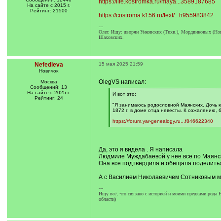
https://life.kostromka.ru/maya...3589187685
На сайте с 2015 г.
Рейтинг: 21500
https://costroma.k156.ru/text/...h955983842
---
Олег. Ищу: дворян Унковских (Тихв.), Мордвиновых (Ново
Шаховских.
Nefedieva
15 мая 2025 21:59
Новичок
OlegVS написал:
Москва
Сообщений: 13
На сайте с 2025 г.
[
И вот это:
Рейтинг: 24
q
]
"Я занимаюсь родословной Маянских. Дочь ко
1872 г. в доме отца невесты. К сожалению, 
https://forum.yar-genealogy.ru...f846622340
[
/
q
]
Да, это я видела . Я написала
Людмиле Муждабаевой у нее все по Маянск
Она все подтвердила и обещала поделиться
А с Василием Николаевичем Сотниковым мы 
---
Ищу всё, что связано с историей и моими предками рода
области)