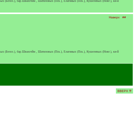
х (Белоз.), бар.Швахгейм , Шатиловых (Пск.), Елагиных (Пск.), Кушелевых (Новг.), кн-й
Наверх
##
х (Белоз.), бар.Швахгейм , Шатиловых (Пск.), Елагиных (Пск.), Кушелевых (Новг.), кн-й
ВВЕРХ ⇈