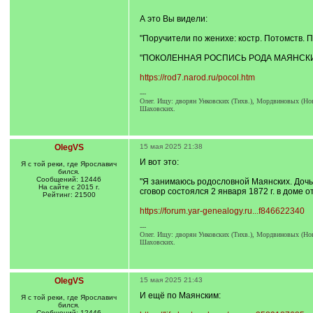
]
/
q
А это Вы видели:
]
"Поручители по женихе: костр. Потомств. 
"ПОКОЛЕННАЯ РОСПИСЬ РОДА МАЯНСКИ
https://rod7.narod.ru/pocol.htm
---
Олег. Ищу: дворян Унковских (Тихв.), Мордвиновых (Ново
Шаховских.
OlegVS
15 мая 2025 21:38
И вот это:
Я с той реки, где Ярославич
бился.
Сообщений: 12446
"Я занимаюсь родословной Маянских. Дочь 
На сайте с 2015 г.
сговор состоялся 2 января 1872 г. в доме 
Рейтинг: 21500
https://forum.yar-genealogy.ru...f846622340
---
Олег. Ищу: дворян Унковских (Тихв.), Мордвиновых (Ново
Шаховских.
OlegVS
15 мая 2025 21:43
И ещё по Маянским:
Я с той реки, где Ярославич
бился.
Сообщений: 12446