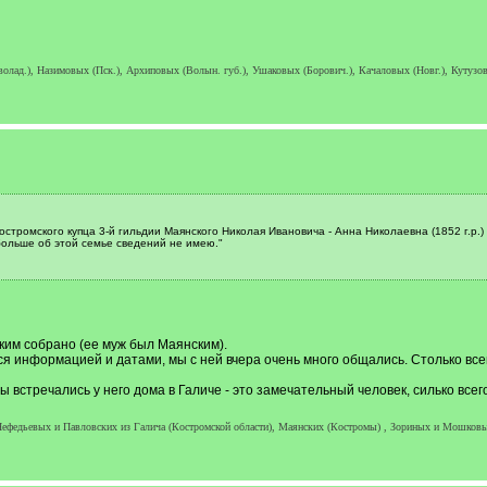
лад.), Назимовых (Пск.), Архиповых (Волын. губ.), Ушаковых (Борович.), Качаловых (Новг.), Кутузовы
стромского купца 3-й гильдии Маянского Николая Ивановича - Анна Николаевна (1852 г.р.
больше об этой семье сведений не имею."
им собрано (ее муж был Маянским).
 информацией и датами, мы с ней вчера очень много общались. Столько всего
встречались у него дома в Галиче - это замечательный человек, силько всего
 Нефедьевых и Павловских из Галича (Костромской области), Маянских (Костромы) , Зориных и Мошковы