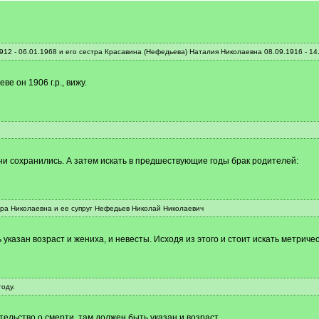
12 - 06.01.1968 и его сестра Красавина (Нефедьева) Наталия Николаевна 08.09.1916 - 14
е он 1906 г.р., вижу.
 они сохранились. А затем искать в предшествующие годы брак родителей:
ара Николаевна и ее супруг Нефедьев Николай Николаевич
указан возраст и жениха, и невесты. Исходя из этого и стоит искать метриче
оду.
етельство о смерти, там должен быть указан и возраст.