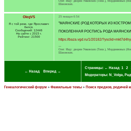
Олег. Ищу: дворян Унковских (Тихв.), Мордвиновых (Ново
Шаховских.
OlegVS
25 января 6:54
"МАЯНСКИЕ (РОД КОТОРЫХ ИЗ КОСТРОМ
Я с той реки, где Ярославич
бился.
Сообщений: 12446
ПОКОЛЕННАЯ РОСПИСЬ РОДА МАЯНСКИХ
На сайте с 2015 г.
Рейтинг: 21500
https://baza.vgd.ru/1/20182/?ysclid=mkt7d4
---
Олег. Ищу: дворян Унковских (Тихв.), Мордвиновых (Ново
Шаховских.
Страницы:
← Назад
1
2
← Назад
Вперед →
Модераторы:
N_Volga
,
Ра
Генеалогический форум
»
Фамильные темы
»
Поиск предков, родичей 