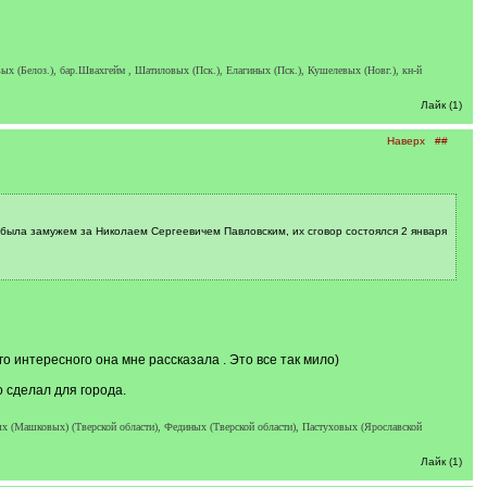
х (Белоз.), бар.Швахгейм , Шатиловых (Пск.), Елагиных (Пск.), Кушелевых (Новг.), кн-й
Лайк (1)
Наверх
##
) была замужем за Николаем Сергеевичем Павловским, их сговор состоялся 2 января
 интересного она мне рассказала . Это все так мило)
 сделал для города.
х (Машковых) (Тверской области), Фединых (Тверской области), Пастуховых (Ярославской
Лайк (1)