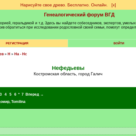
Нарисуйте свое древо. Бесплатно. Онлайн.
[х]
Генеалогический форум ВГД
рией, геральдикой и т.д. Здесь вы найдете собеседников, экспертов, умелых
рхив обратиться при исследовании родословной своей семьи, помогут опреде
РЕГИСТРАЦИЯ
ВОЙТИ
ев
»
Н
»
На - Нс
Нефедьевы
Костромская область, город Галич
3
4
5
6
*
7
Вперед →
домир
,
Tomilina