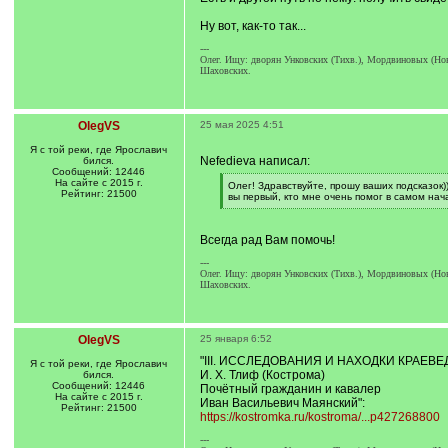
Ну вот, как-то так...
---
Олег. Ищу: дворян Унковских (Тихв.), Мордвиновых (Ново
Шаховских.
OlegVS
25 мая 2025 4:51
Я с той реки, где Ярославич
Nefedieva написал:
бился.
Сообщений: 12446
На сайте с 2015 г.
[
Олег! Здравствуйте, прошу ваших подсказок)
Рейтинг: 21500
q
вы первый, кто мне очень помог в самом нач
]
[
/
q
Всегда рад Вам помочь!
]
---
Олег. Ищу: дворян Унковских (Тихв.), Мордвиновых (Ново
Шаховских.
OlegVS
25 января 6:52
"III. ИССЛЕДОВАНИЯ И НАХОДКИ КРАЕВЕ
Я с той реки, где Ярославич
И. Х. Тлиф (Кострома)
бился.
Сообщений: 12446
Почётный гражданин и кавалер
На сайте с 2015 г.
Иван Васильевич Маянский":
Рейтинг: 21500
https://kostromka.ru/kostroma/...p427268800
---