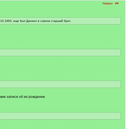
Наверх
##
.10.1993, еще был Даниил и совсем старший брат.
ские записи об их рождении.