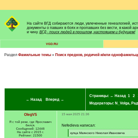
На сайте ВГД собираются люди, увлеченные генеалогией, исто
документы о павших в боях и пропавших без вести, в какой а
и чину.
ВГД - поиск людей в прошлом, настоящем и будущем!
VGD.RU
Раздел
Фамильные темы
»
Поиск предков, родичей и/или однофамильц
Страницы:
← Назад
1
2
← Назад
Вперед →
Модераторы:
N_Volga
,
Ра
OlegVS
15 мая 2025 21:36
Я с той реки, где Ярославич
Nefedieva написал:
бился.
Сообщений: 12446
На сайте с 2015 г.
[
купца Маянского Николая Ивановича
Рейтинг: 21500
q
[