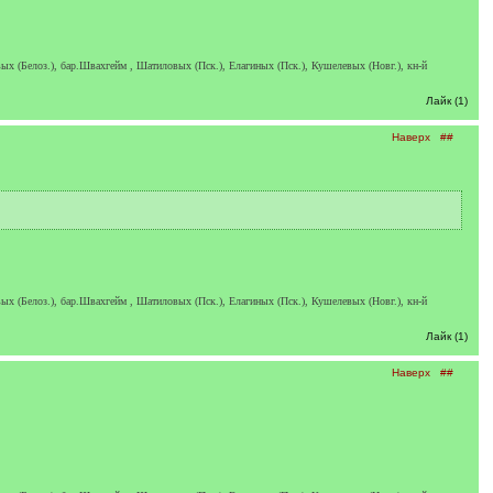
х (Белоз.), бар.Швахгейм , Шатиловых (Пск.), Елагиных (Пск.), Кушелевых (Новг.), кн-й
Лайк (1)
Наверх
##
х (Белоз.), бар.Швахгейм , Шатиловых (Пск.), Елагиных (Пск.), Кушелевых (Новг.), кн-й
Лайк (1)
Наверх
##