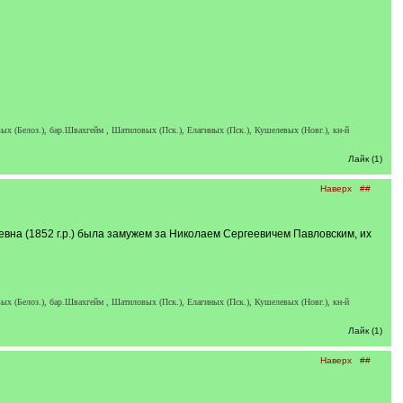
х (Белоз.), бар.Швахгейм , Шатиловых (Пск.), Елагиных (Пск.), Кушелевых (Новг.), кн-й
Лайк (1)
Наверх
##
вна (1852 г.р.) была замужем за Николаем Сергеевичем Павловским, их
х (Белоз.), бар.Швахгейм , Шатиловых (Пск.), Елагиных (Пск.), Кушелевых (Новг.), кн-й
Лайк (1)
Наверх
##