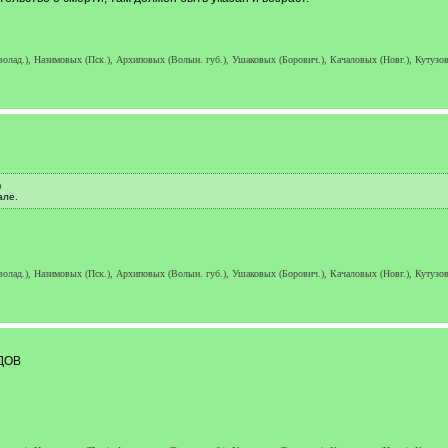
лад.), Назимовых (Пск.), Архиповых (Волын. губ.), Ушаковых (Борович.), Качаловых (Новг.), Кутузовы
)
але.
лад.), Назимовых (Пск.), Архиповых (Волын. губ.), Ушаковых (Борович.), Качаловых (Новг.), Кутузовы
ДОВ