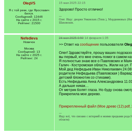
OlegVS
15 мая 2025 22:15
Здорово! Просто отлично!
Я с той реки, где Ярославич
бился.
---
Сообщений: 12446
Олег. Ищу: дворян Унковских (Тихв.), Мордвиновых (Ново
На сайте с 2015 г.
Шаховских.
Рейтинг: 21500
Nefedieva
24 мая 2025 0:50
14 февраля 1:35
Новичок
>> Ответ на
сообщение
пользователя
Ole
Москва
Сообщений: 13
Олег! Здравствуйте, прошу ваших подсказо
На сайте с 2025 г.
вы первый, кто мне очень помог в самом на
Рейтинг: 24
Я полностью знаю все о Павловских и Маянс
Галич - Костромская область. Жили на ул. 
Мой дед Нефедьев Иван Николаевич 24.08.1
родители Нефедьева (Павловская ) Варвара 
детский блокнотик со стихами).
Есть Нефедьева Анна Александровна 11.01
А дальше никак....
От метрик болят глаза. Но буду снова смот
Прикрепила мое дерево.
Прикрепленный файл (Мое древо (12).pdf, 
---
Ищу всё, что связано с историей и моими предками рода
области)