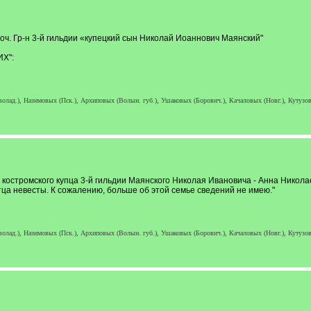
Поч. Гр-н 3-й гильдии «купецкий сын Николай Иоаннович Маянский"
Х":
лад.), Назимовых (Пск.), Архиповых (Волын. губ.), Ушаковых (Борович.), Качаловых (Новг.), Кутузовы
костромского купца 3-й гильдии Маянского Николая Ивановича - Анна Николае
отца невесты. К сожалению, больше об этой семье сведений не имею."
лад.), Назимовых (Пск.), Архиповых (Волын. губ.), Ушаковых (Борович.), Качаловых (Новг.), Кутузовы