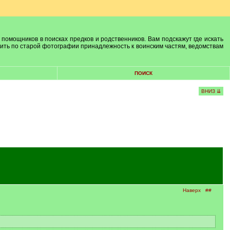
 помощников в поисках предков и родственников. Вам подскажут где искать
лить по старой фотографии принадлежность к воинским частям, ведомствам
ПОИСК
ВНИЗ ⇊
Наверх
##