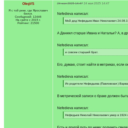
OlegVS
24 мая 2025 14:47
24 мая 2025 14:47
Я с той реки, где Ярославич
Nefedieva написал:
бился.
Сообщений: 12446
На сайте с 2015 г.
[
Мой дед Нефедьев Иван Николаевич 24.08.19
Рейтинг: 21500
q
[
]
/
q
А Даниил старше Ивана и Натальи? А, в древ
]
Nefedieva написал:
[
и совсем старший брат.
q
[
]
/
q
Его, думаю, стоит найти в метриках, если
]
Nefedieva написал:
[
Их родители Нефедьева (Павловская ) Варв
q
[
]
/
q
В метрической записи о браке должен быть 
]
Nefedieva написал:
[
Нефедьев Николай Николаевич умер в 1924 г
q
[
]
/
q
Есть и другой путь по нему: получить свид
]