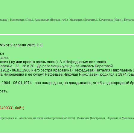
лад.), Назимовых (Пск.), Архиповых (Волын. губ.), Ушаковых (Борович.), Качаловых (Новг.), Кутузовы
gVS
от 9 апреля 2025 1:11
к))
чале.
ких ( ну или просто очень много). А с Нефедьевым все плохо.
Поречье , 23 , 26 и 30 . До революции улица называлась Береговой.
912 - 06.01.1968 и его сестра Красавина (Нефедьева) Наталия Николаевна 08
Николаевна и ее супруг Нефедьев Николай Николаевич родился в 1874 году, а 
.1904 - 06.01.1974 - она нам родная, но догадываюсь, что был двоюродный б
реть.
2490331 байт)
 Нефедьевых и Павловских из Галича (Костромской области), Маянских (Костромы) , Зориных и Мошковы