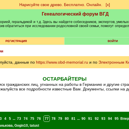
Нарисуйте свое древо. Бесплатно. Онлайн.
[х]
Генеалогический форум ВГД
рией, геральдикой и т.д. Здесь вы найдете собеседников, экспертов, умелых
рхив обратиться при исследовании родословной своей семьи, помогут опреде
РЕГИСТРАЦИЯ
ВОЙТИ
ии
луйста, данные по
https://www.obd-memorial.ru
и по
Электронным К
ОСТАРБАЙТЕРЫ
оиск гражданских лиц, угнанных на работы в Германию и другие стр
ожалуйста все подробности известные Вам. Документы, ссылки на д
3
4
5
...
73
74
75
76
77
78
79
80
81
...
90
91
92
93
94
95
Впер
анькова
,
Gogin10
,
tatust