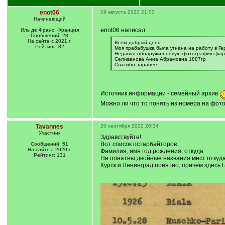
enot06
19 августа 2022 21:03
Начинающий
enot06 написал:
Иль де Франс, Франция
Сообщений: 28
На сайте с 2021 г.
[
Всем добрый день!
Рейтинг: 32
q
Моя прабабушка была угнана на работу в Гер
]
Недавно обнаружил новую фотографию (карт
Селиванова Анна Абрамовна 1887гр
Спасибо заранее.
[
/
q
]
Источник информации - семейный архив
Можно ли что то понять из номера на фото
Tavannes
20 сентября 2022 20:34
Участник
Здравствуйте!
Вот список остарбайторов.
Сообщений: 51
На сайте с 2020 г.
Фамилия, имя год рождения, откуда.
Рейтинг: 131
Не понятны двойные названия мест откуда
Курск и Ленинград понятно, причем здесь 