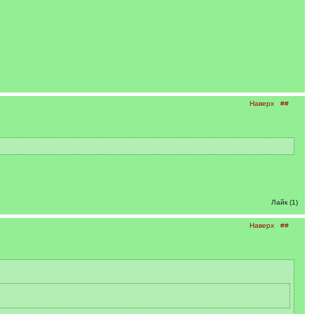
Наверх
##
Лайк (1)
Наверх
##