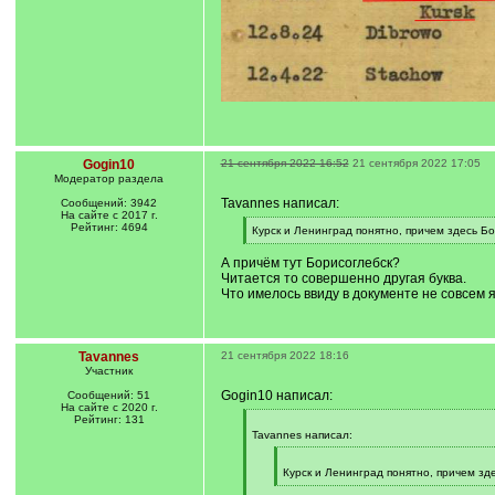
Gogin10
21 сентября 2022 16:52
21 сентября 2022 17:05
Модератор раздела
Tavannes написал:
Сообщений: 3942
На сайте с 2017 г.
Рейтинг: 4694
[
Курск и Ленинград понятно, причем здесь Б
q
[
]
/
А причём тут Борисоглебск?
q
Читается то совершенно другая буква.
]
Что имелось ввиду в документе не совсем я
Tavannes
21 сентября 2022 18:16
Участник
Gogin10 написал:
Сообщений: 51
На сайте с 2020 г.
Рейтинг: 131
[
q
Tavannes написал:
]
[
q
Курск и Ленинград понятно, причем зд
]
[