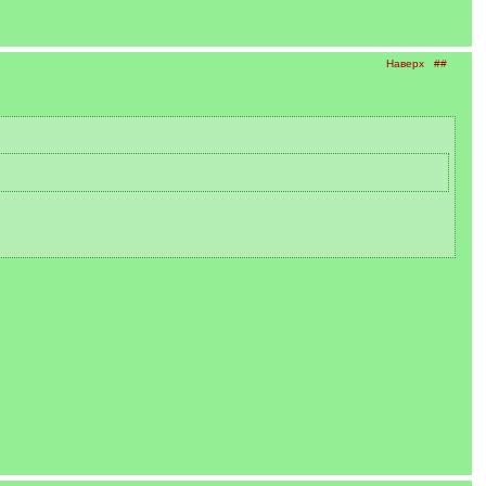
Наверх
##