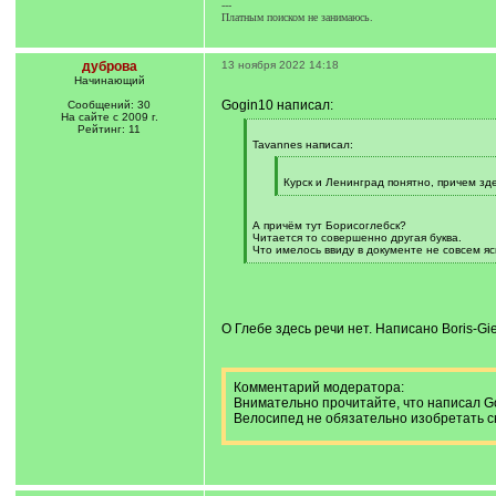
---
Платным поиском не занимаюсь.
дуброва
13 ноября 2022 14:18
Начинающий
Gogin10 написал:
Сообщений: 30
На сайте с 2009 г.
Рейтинг: 11
[
q
Tavannes написал:
]
[
q
Курск и Ленинград понятно, причем зд
]
[
/
q
А причём тут Борисоглебск?
]
Читается то совершенно другая буква.
Что имелось ввиду в документе не совсем ясн
[
/
q
]
О Глебе здесь речи нет. Написано Boris-G
Комментарий модератора:
Внимательно прочитайте, что написал Go
Велосипед не обязательно изобретать с