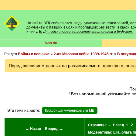
На сайте ВГД собираются люди, увлеченные генеалогией, исто
документы о павших в боях и пропавших без вести, в какой а
и чину.
ВГД - поиск людей в прошлом, настоящем и будущем!
VGD.RU
Раздел
Войны и военные
»
2-ая Мировая война 1939-1945 гг.
»
В оккупац
Перед внесением данных на разыскиваемого, проверьте, пожа
П
! Без напоминаний указывайте п
Эта тема на карте:
Кладбище мучеников 2-й МВ
Страницы:
← Назад
1
2
← Назад
Вперед →
Модераторы:
Ella
,
ольга п