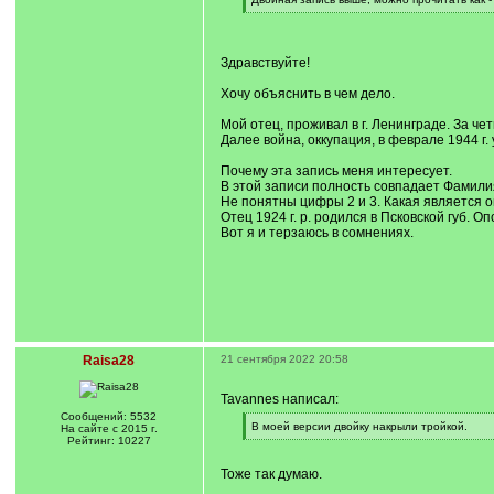
[
/
q
]
Здравствуйте!
Хочу объяснить в чем дело.
Мой отец, проживал в г. Ленинграде. За че
Далее война, оккупация, в феврале 1944 г.
Почему эта запись меня интересует.
В этой записи полность совпадает Фамилия
Не понятны цифры 2 и 3. Какая является о
Отец 1924 г. р. родился в Псковской губ. Оп
Вот я и терзаюсь в сомнениях.
Raisa28
21 сентября 2022 20:58
Tavannes написал:
Сообщений: 5532
[
В моей версии двойку накрыли тройкой.
На сайте с 2015 г.
q
[
Рейтинг: 10227
]
/
q
Тоже так думаю.
]