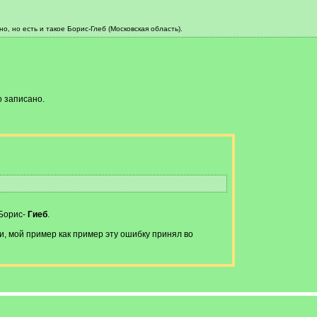
о, но есть и такое Борис-Глеб (Московская область).
о записано.
 Борис-
Гиеб
.
, мой пример как пример эту ошибку принял во