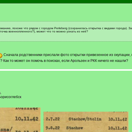
манию, похоже что рядом с городом Perleberg (сохранилась открытка с видами города). За
очка военнопленного?), может что то можно узнать из неё?
Сначала родственники прислали фото открытки привезенное из окупации, 
? Как то может он помочь в поисках, если Арользен и РКК ничего не нашли?
.
Борисоглебск