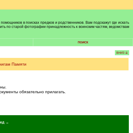
 помощников в поисках предков и родственников. Вам подскажут где искать
лить по старой фотографии принадлежность к воинским частям, ведомствам
ПОИСК
ВНИЗ ⇊
нигам Памяти
аны.
окументы обязательно прилагать.
ед →