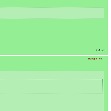
Лайк (1)
Наверх
##