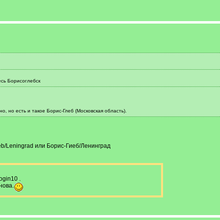
есь Борисоглебск
о, но есть и такое Борис-Глеб (Московская область).
ieb/Leningrad или Борис-Гиеб/Ленинград
gin10 .
нова.