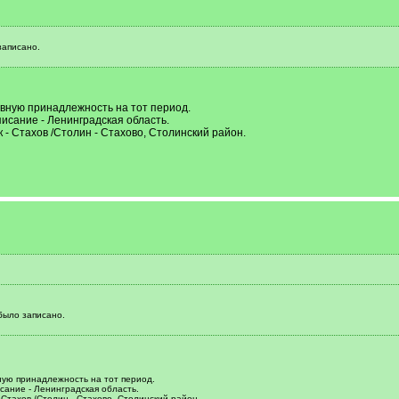
записано.
вную принадлежность на тот период.
исание - Ленинградская область.
 - Стахов /Столин - Стахово, Столинский район.
было записано.
ую принадлежность на тот период.
сание - Ленинградская область.
 Стахов /Столин - Стахово, Столинский район.