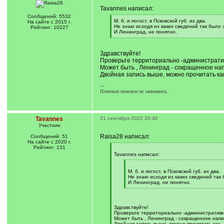
Tavannes написал:
Сообщений: 5532
[
М. б. и погост, в Псковской губ. их два.
На сайте с 2015 г.
q
Не знаю исходя из каких сведений так было 
Рейтинг: 10227
]
И Ленинград, не понятно.
[
/
q
Здравствуйте!
]
Проверьте территориально -администрати
Может быть , Ленинград - сокращенное нап
Двойная запись выше, можно прочитать как
---
Платным поиском не занимаюсь.
Tavannes
21 сентября 2022 20:40
Участник
Raisa28 написал:
Сообщений: 51
На сайте с 2020 г.
Рейтинг: 131
[
q
Tavannes написал:
]
[
q
М. б. и погост, в Псковской губ. их два.
]
Не знаю исходя из каких сведений так 
И Ленинград, не понятно.
[
/
q
]
Здравствуйте!
Проверьте территориально -административн
Может быть , Ленинград - сокращенное напи
Двойная запись выше, можно прочитать как -