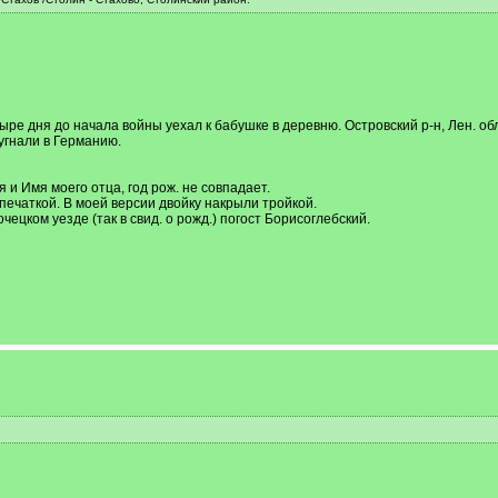
тыре дня до начала войны уехал к бабушке в деревню. Островский р-н, Лен. обл
 угнали в Германию.
 и Имя моего отца, год рож. не совпадает.
печаткой. В моей версии двойку накрыли тройкой.
очецком уезде (так в свид. о рожд.) погост Борисоглебский.