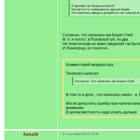
/
q
А причём тут Борисоглебск?
]
Читается то совершенно другая буква.
Что имелось ввиду в документе не совсем ясн
[
/
q
]
Согласен, что записано как Борис-Глеб.
М. б. и погост, в Псковской губ. их два.
Не знаю исходя из каких сведений так был
И Ленинград, не понятно.
Комментарий модератора:
Tavannes написал:
[
Согласен, что записано как Борис-Глеб
q
[
]
/
q
В том то и дело , что написано через - и,
]
Могли допустить ошибку при напечатании
внимание.
В целом местность надо искать дальше.
Raisa28
21 сентября 2022 19:30