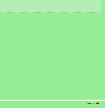
Наверх
##