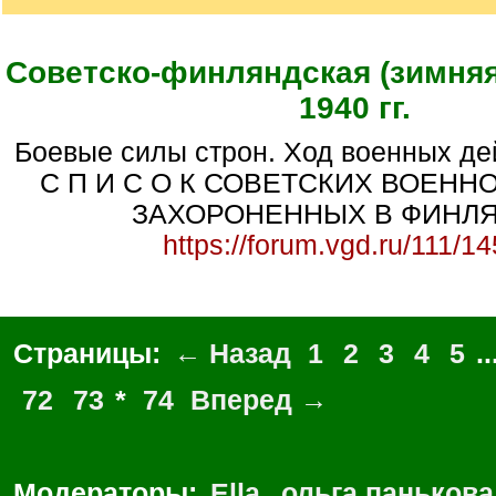
Советско-финляндская (зимняя
1940 гг.
Боевые силы строн. Ход военных действий. Потери.
С П И С О К СОВЕТСКИХ ВОЕН
ЗАХОРОНЕННЫХ В ФИНЛ
https://forum.vgd.ru/111/1
Страницы:
← Назад
1
2
3
4
5
..
72
73
*
74
Вперед →
Модераторы:
Ella
,
ольга панькова