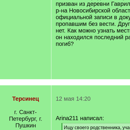
призван из деревни Гаври
р-на Новосибирской област
официальной записи в док
пропавшим без вести. Дру
нет. Как можно узнать мест
он находился последний ра
погиб?
Терсинец
12 мая 14:20
г. Санкт-
Arina211 написал:
Петербург, г.
Пушкин
[
Ищу своего родственника, уча