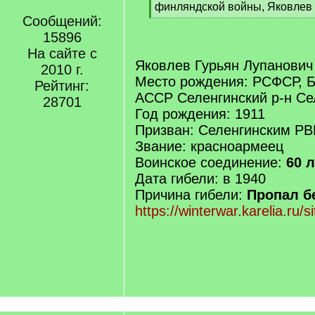
q
финляндской войны, Яковлев
]
Сообщений:
[
/
15896
q
На сайте с
]
Яковлев Гурьян Лупанович
2010 г.
Место рождения: РСФСР, Б
Рейтинг:
АССР Селенгинский р-н Се
28701
Год рождения: 1911
Призван: Селенгинским РВ
Звание: красноармеец
Воинское соединение:
60 
Дата гибели: в 1940
Причина гибели:
Пропал б
https://winterwar.karelia.ru/s