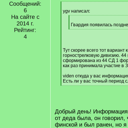
Сообщений:
[
6
q
ygv написал:
]
На сайте с
[
2014 г.
q
Гвардия появилась поздн
Рейтинг:
]
[
/
4
q
]
Тут скорее всего тот вариант 
горнострелковую дивизию. 44 
сформирована из 44 СД 1 фор
как раз принимала участие в 
viden откуда у вас информаци
Есть ли у вас точный период 
[
/
q
]
Добрый день! Информация
от деда была, он говорил, 
финской и был ранен, но я