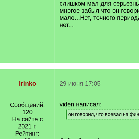
слишком мал для серьезны
многое забыл что он говор
мало...Нет, точного перио
нет...
Irinko
29 июня 17:05
viden написал:
Сообщений:
120
[
он говорил, что воевал на фи
На сайте с
q
[
]
2021 г.
/
q
Рейтинг:
]