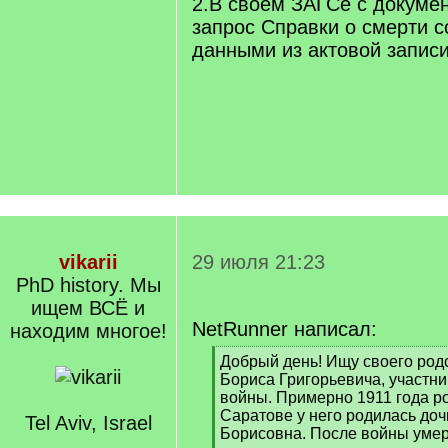
2.В своем ЗАГСе с докуме
запрос Справки о смерти с
данными из актовой записи
vikarii
29 июля 21:23
PhD history. Мы
ищем ВСЁ и
NetRunner написал:
находим многое!
[
Добрый день! Ищу своего род
q
Бориса Григорьевича, участни
]
войны. Примерно 1911 года ро
Саратове у него родилась до
Tel Aviv, Israel
Борисовна. После войны умер 