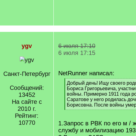
ygv
6 июля 17:10
6 июля 17:15
NetRunner написал:
Санкт-Петербург
[
Добрый день! Ищу своего род
Сообщений:
q
Бориса Григорьевича, участни
]
13452
войны. Примерно 1911 года ро
Саратове у него родилась до
На сайте с
Борисовна. После войны умер 
2010 г.
[
Рейтинг:
/
q
10770
1.Запрос в РВК по его м / 
]
службу и мобилизацию 193