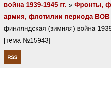
война 1939-1945 гг.
»
Фронты, ф
армия, флотилии периода ВОВ
финляндская (зимняя) война 1939-
[тема №15943]
RSS