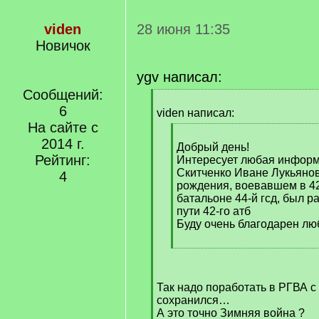
viden
28 июня 11:35
Новичок
ygv написал:
Сообщений:
[
6
q
viden написал:
]
На сайте с
[
2014 г.
q
Добрый день!
Рейтинг:
]
Интересует любая информ
Скитченко Иване Лукьянов
4
рождения, воевавшем в 4
батальоне 44-й гсд, был ра
пути 42-го атб
Буду очень благодарен л
[
/
q
Так надо поработать в РГВА с
]
сохранился…
А это точно Зимняя война ?