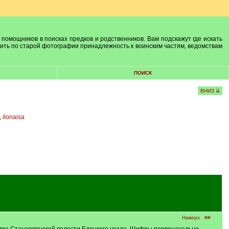
 помощников в поисках предков и родственников. Вам подскажут где искать
лить по старой фотографии принадлежность к воинским частям, ведомствам
ПОИСК
ВНИЗ ⇊
,
ilonaisa
Наверх
##