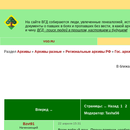
На сайте ВГД собираются люди, увлеченные генеалогией, исто
документы о павших в боях и пропавших без вести, в какой а
и чину.
ВГД - поиск людей в прошлом, настоящем и будущем!
VGD.RU
Раздел
Архивы
»
Архивы разные
»
Региональные архивы РФ
»
Гос. арх
В ближа
Страницы:
← Назад
1
2
Вперед →
Модератор:
Tasha56
Bzvt91
22 апреля 15:31
Начинающий