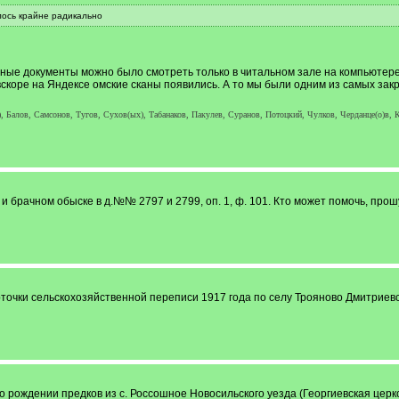
лось крайне радикально
ные документы можно было смотреть только в читальном зале на компьютере,
вскоре на Яндексе омские сканы появились. А то мы были одним из самых закр
, Балов, Самсонов, Тугов, Сухов(ых), Табанаков, Пакулев, Суранов, Потоцкий, Чулков, Черданце(о)в, К
и брачном обыске в д.№№ 2797 и 2799, оп. 1, ф. 101. Кто может помочь, прош
точки сельскохозяйственной переписи 1917 года по селу Трояново Дмитриевск
рождении предков из с. Россошное Новосильского уезда (Георгиевская церко