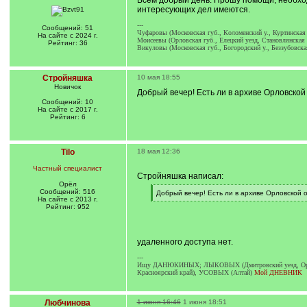
Всем добрый день. Прошу помощи, необход
интересующих дел имеются.
---
Сообщений: 51
Чуфаровы (Московская губ., Коломенский у., Куртинская в
На сайте с 2024 г.
Моисеевы (Орловская губ., Елецкий уезд, Становлянская в
Рейтинг: 36
Викуловы (Московская губ., Богородский у., Беззубовска
Стройняшка
10 мая 18:55
Новичок
Добрый вечер! Есть ли в архиве Орловской
Сообщений: 10
На сайте с 2017 г.
Рейтинг: 6
Tilo
18 мая 12:36
Частный специалист
Стройняшка написал:
Орёл
Сообщений: 516
[
Добрый вечер! Есть ли в архиве Орловской о
На сайте с 2013 г.
q
[
Рейтинг: 952
]
/
q
]
удаленного доступа нет.
---
Ищу ДАНЮКИНЫХ; ЛЫКОВЫХ (Дмитровский уезд, Орлов
Красноярский край), УСОВЫХ (Алтай)
Мой ДНЕВНИК
Любчинова
1 июня 16:46
1 июня 18:51