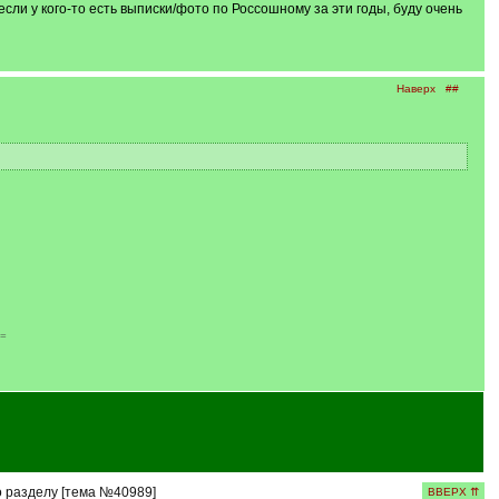
если у кого-то есть выписки/фото по Россошному за эти годы, буду очень
Наверх
##
o=
 разделу [тема №40989]
ВВЕРХ ⇈