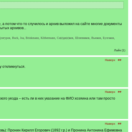
 а потом что-то случилось и архив выложил на сайте многие документы
ытых архивов...
унгуров, Buck, Joa, Brinkmann, Kibbermann, Си(е)дя(е)ков, Шляпников, Вьюков, Булгаков,
Лайк (1)
Наверх
##
у откликнуться.
Наверх
##
ого уезда – есть ли в них указание на ФИО хозяина или там просто
Наверх
##
вь): Пронин Кирилл Егорович (1892 г.р.) и Пронина Антонина Ефимовна