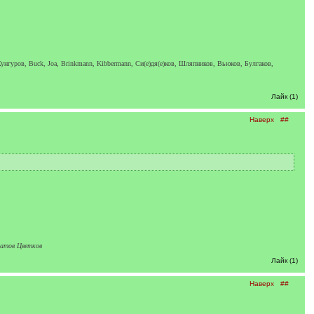
унгуров, Buck, Joa, Brinkmann, Kibbermann, Си(е)дя(е)ков, Шляпников, Вьюков, Булгаков,
Лайк (1)
Наверх
##
латов Цветков
Лайк (1)
Наверх
##