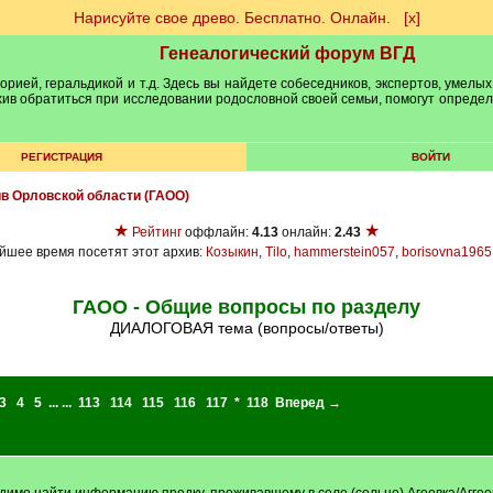
Нарисуйте свое древо. Бесплатно. Онлайн.
[х]
Генеалогический форум ВГД
рией, геральдикой и т.д. Здесь вы найдете собеседников, экспертов, умелых
рхив обратиться при исследовании родословной своей семьи, помогут опреде
РЕГИСТРАЦИЯ
ВОЙТИ
ив Орловской области (ГАОО)
★
★
Рейтинг
оффлайн:
4.13
онлайн:
2.43
йшее время посетят этот архив:
Козыкин
,
Tilo
,
hammerstein057
,
borisovna1965
ГАОО - Общие вопросы по разделу
ДИАЛОГОВАЯ тема (вопросы/ответы)
3
4
5
... ...
113
114
115
116
117
*
118
Вперед →