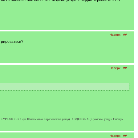
евка Становлянской волости Елецкого уезда. Шифры первоначально
Наверх
##
стрироваться?
Наверх
##
УРБАТОВЫХ (из Шаблыкино Карачевского уезда), АВДЕЕВЫХ (Кромской уезд и Сибирь
Наверх
##