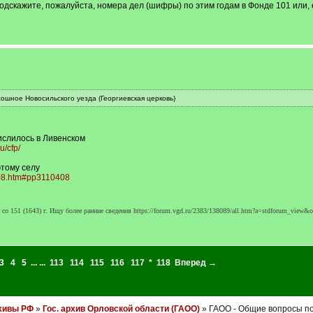
Подскажите, пожалуйста, номера дел (шифры) по этим годам в Фонде 101 или, 
ошное Новосильского уезда (Георгиевская церковь)
ислилось в Ливенском
u/cfp/
этому селу
408.htm#pp3110408
о 151 (1643) г. Ищу более ранние сведения https://forum.vgd.ru/2383/138089/all.htm?a=stdforum_view&
3
4
5
... ...
113
114
115
116
117
*
118
Вперед →
хивы РФ
»
Гос. архив Орловской области (ГАОО)
» ГАОО - Общие вопросы по