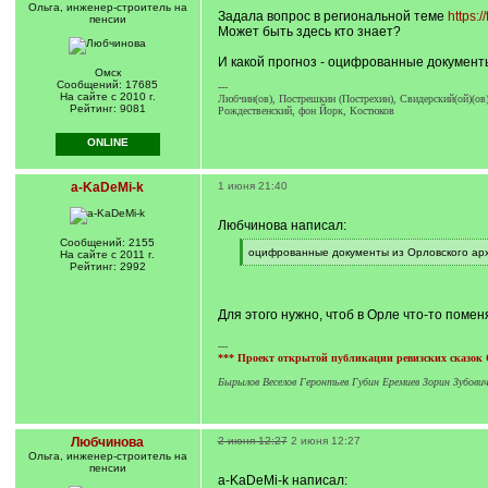
Ольга, инженер-строитель на
Задала вопрос в региональной теме
https:
пенсии
Может быть здесь кто знает?
И какой прогноз - оцифрованные документы
Омск
Сообщений: 17685
---
На сайте с 2010 г.
Любчин(ов), Пострешкин (Пострехин), Свидерский(ой)(ов)
Рейтинг: 9081
Рождественский, фон Йорк, Костюков
ONLINE
a-KaDeMi-k
1 июня 21:40
Любчинова написал:
Сообщений: 2155
[
оцифрованные документы из Орловского арх
На сайте с 2011 г.
q
[
Рейтинг: 2992
]
/
q
]
Для этого нужно, чтоб в Орле что-то поме
---
*** Проект открытой публикации ревизских сказок
Бырылов Веселов Геронтьев Губин Еремиев Зорин Зубов
Любчинова
2 июня 12:27
2 июня 12:27
Ольга, инженер-строитель на
пенсии
a-KaDeMi-k написал: