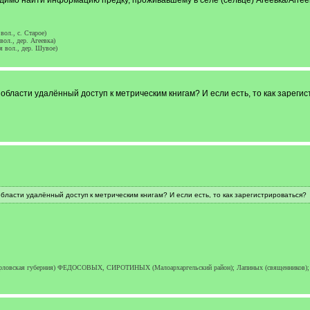
имо найти информацию предку, проживавшему в селе (сельце) Агеевка/Агге
ол., с. Старое)
ол., дер. Агеевка)
я вол., дер. Шувое)
 области удалённый доступ к метрическим книгам? И если есть, то как зареги
бласти удалённый доступ к метрическим книгам? И если есть, то как зарегистрироваться?
ская губерния) ФЕДОСОВЫХ, СИРОТИНЫХ (Малоархаргельский район); Лапиных (священников); К