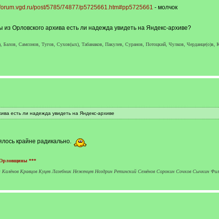
//forum.vgd.ru/post/5785/74877/p5725661.htm#pp5725661
- молчок
 из Орловского архива есть ли надежда увидеть на Яндекс-архиве?
, Балов, Самсонов, Тугов, Сухов(ых), Табанаков, Пакулев, Суранов, Потоцкий, Чулков, Черданце(о)в, К
ива есть ли надежда увидеть на Яндекс-архиве
нялось крайне радикально.
 Орловщины ***
ич Калёнов Кравцов Куцев Лазебник Неженцев Ноздрин Ретинский Семёнов Сорокин Сочков Сычкин Фи