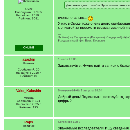
[
Для этого нужно, чтоб в Орле что-то поменя
q
[
Омск
]
/
Сообщений: 17685
q
На сайте с 2010 г.
очень печально...
]
Рейтинг: 9081
У нас в Омске тоже очень долго оцифрован
с оплатой за просмотр весьма гуманной и 
---
Любчин(ов), Пострешкин (Пострехин), Свидерский(ой)(ов)
Рождественский, фон Йорк, Костюков
ONLINE
azapkin
1 июля 17:05
Новичок
Здравствуйте. Нужно найти записи о браке 
Сообщений: 20
На сайте с 2016 г.
Рейтинг: 10
Vaks_Kaloshin
3 августа 18:01
3 августа 18:04
Добрый день! Подскажите, пожалуйста, кар
Москва
цифры?
Сообщений: 124
На сайте с 2025 г.
Рейтинг: 195
Raps
Сегодня в 11:52
Новичок
Уважаемые исследователи! Ищу сведения о 