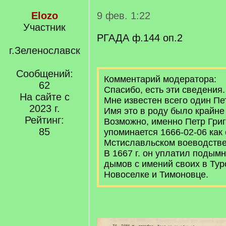
Elozo
9 фев. 1:22
Участник
РГАДА ф.144 оп.2
г.Зеленославск
Сообщений:
Комментарий модератора:
62
Спасибо, есть эти сведения.
На сайте с
Мне известен всего один Пет
2023 г.
Имя это в роду было крайне
Рейтинг:
Возможно, именно Петр Гри
85
упоминается 1666-02-06 как 
Мстиславльском воеводстве
В 1667 г. он уплатил подым
дымов с имений своих в Туров
Новоселке и Тимоновце.