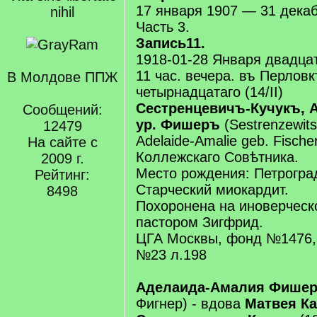
17 января 1907 — 31 дека
nihil
Часть 3.
Запись11.
1918-01-28 Января двадцат
11 час. вечера. въ Перлов
В Молдове ППЖ
четырнадцатаго (14/II)
Сестренцевичъ-Кучукъ, 
Сообщений:
ур. Фишеръ
(Sestrenzewits
12479
Adelaide-Amalie geb. Fische
На сайте с
Коллежскаго Совѣтника.
2009 г.
Место рождения: Петроград,
Рейтинг:
Старческий миокардит.
8498
Похоронена на иноверчес
пастором Зигфрид.
ЦГА Москвы, фонд №1476,
№23 л.198
Аделаида-Амалия Фише
Фигнер) - вдова
Матвея К