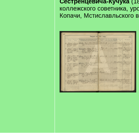
Сестренцевича-Кучука
(18
коллежского советника, ур
Копачи, Мстиславльского 