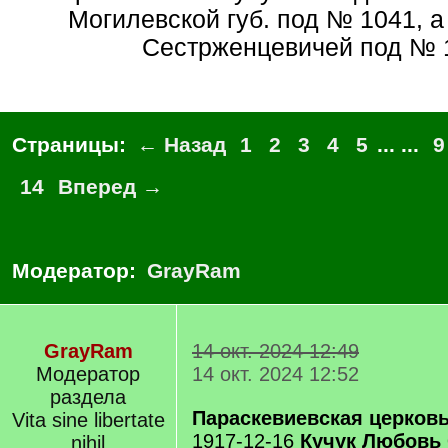
Могилевской губ. под № 1041, а
Сестрженцевичей под № 
Страницы:
← Назад
1
2
3
4
5
... ...
9
14
Вперед →
Модератор:
GrayRam
GrayRam
14 окт. 2024 12:49
Модератор
14 окт. 2024 12:52
раздела
Параскевиевская церковь
Vita sine libertate
1917-12-16
Кучук Любовь 
nihil