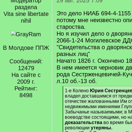
Модератор
29 авг. 2025 7:09
раздела
Это дело НИАБ 694-4-1155 
Vita sine libertate
потому мне неизвестно оп
nihil
староства.
Но я изучил дело о дворя
2066-1-24 Могилевское ДД
"Свидетельства о дворянс
В Молдове ППЖ
разных лиц"
Начато 1826 г. Окончено 18
Сообщений:
В нем имеется черновик д
12479
рода Сестрженцевичей-Куч
На сайте с
л.10 об.-13 об.
2009 г.
Рейтинг:
[
1-е Колено
Юрия Сестренцев
8498
q
владел доставшимся от предко
]
отечестве жалованными Им о
недвижимыми имениями Глуп
Забычанье называемыми; в М
воеводстве состоящими, но н
доказательства
во время бы
революции
утеряны.