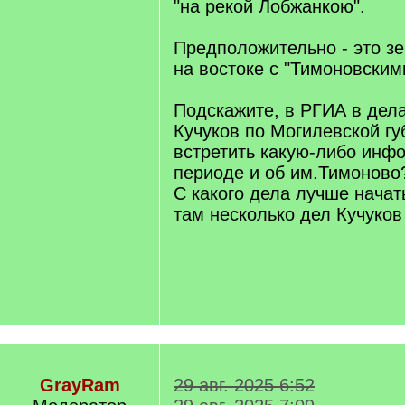
"на рекой Лобжанкою".
Предположительно - это з
на востоке с "Тимоновским
Подскажите, в РГИА в дел
Кучуков по Могилевской г
встретить какую-либо инф
периоде и об им.Тимоново
С какого дела лучше начат
там несколько дел Кучуков
GrayRam
29 авг. 2025 6:52