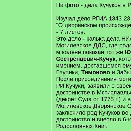
На фото - дела Кучуков в 
Изучал дело РГИА 1343-23
"О дворянском происхожден
- 7 листов.
Это дело - калька дела НИ
Могилевское ДДС, где род
м колене показан тот же
Ю
Сестренцевич-Кучук
, кот
имением, доставшемся ему
Глупики,
Тимоново
и Забы
После присоединения мсти
РИ Кучуки, заявили о сво
достоинстве в Мстиславль
(декрет Суда от 1775 г.) и в
Могилевское Дворянское 
заключило род Кучуков во
достоинство и внесло в 6-
Родословных Книг.