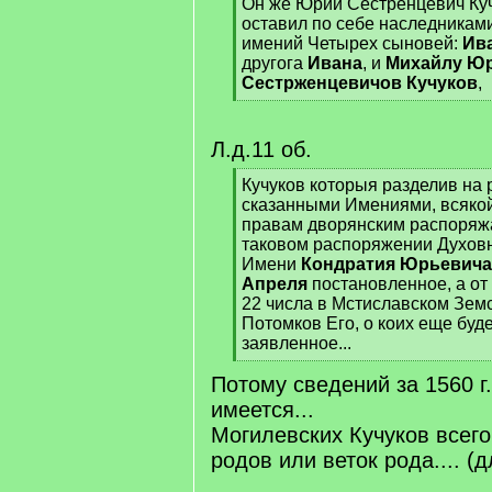
Он же Юрий Сестренцевич Куч
оставил по себе наследника
имений Четырех сыновей:
Ив
другога
Ивана
, и
Михайлу Ю
Сестрженцевичов Кучуков
,
[
/
q
Л.д.11 об.
]
[
Кучуков которыя разделив на 
q
сказанными Имениями, всякой
]
правам дворянским распоряжа
таковом распоряжении Духов
Имени
Кондратия Юрьевича 
Апреля
постановленное, а от
22 числа в Мстиславском Зем
Потомков Его, о коих еще буд
заявленное...
[
Потому сведений за 1560 г.
/
q
имеется...
]
Могилевских Кучуков всего
родов или веток рода.... (