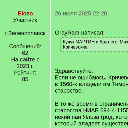
Elozo
26 июля 2025 22:20
Участник
GrayRam написал:
г.Зеленославск
[
Кучук МАРТИН и брат его, Мих
Сообщений:
q
Кричевские,
]
62
[
/
На сайте с
q
2023 г.
]
Здравствуйте.
Рейтинг:
Если не ошибаюсь, Кричев
85
в 1560-х владели им.Тимо
старостве.
В то же время в ограничен
староства НИАБ 694-4-115
некий пан Ялоза (род, кото
который владеет существ