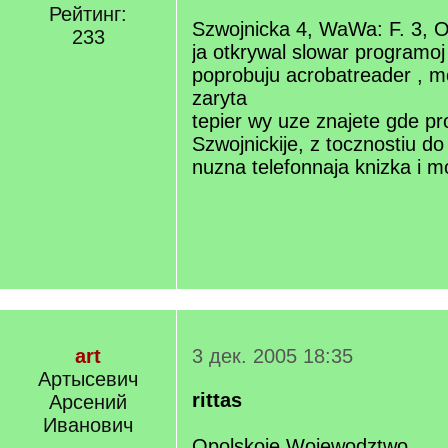
Рейтинг:
Szwojnicka 4, WaWa: F. 3, O
233
ja otkrywal slowar programoj
poprobuju acrobatreader , m
zaryta
tepier wy uze znajete gde p
Szwojnickije, z tocznostiu do
nuzna telefonnaja knizka i m
art
3 дек. 2005 18:35
Артысевич
rittas
Арсений
Иванович
Opolskoje Wojewodztwo