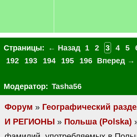
Страницы:
← Назад
1
2
3
4
5
192
193
194
195
196
Вперед →
Модератор:
Tasha56
Форум
»
Географический разд
И РЕГИОНЫ
»
Польша (Polska)
»
фамилий, употребляемых в Поль