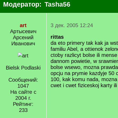
Модератор:
Tasha56
art
3 дек. 2005 12:24
Артысевич
rittas
Арсений
da eto primery tak kak ja wst
Иванович
familiu Abel, a ottienok zel
ctoby razlicyt bolse ili mense 
dannom powietie, w srawnien
bolse wsewo, mozna prawda 
Bielsk Podlaski
opcju na prymie kazdyje 50 cze
100, kak komu nada, mozna 
Сообщений:
cwet i cwet fiziceskoj karty il
1047
На сайте с
2004 г.
Рейтинг:
233