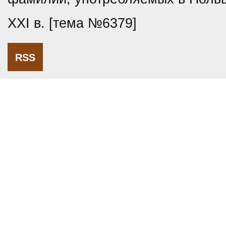
XXI в. [тема №6379]
RSS