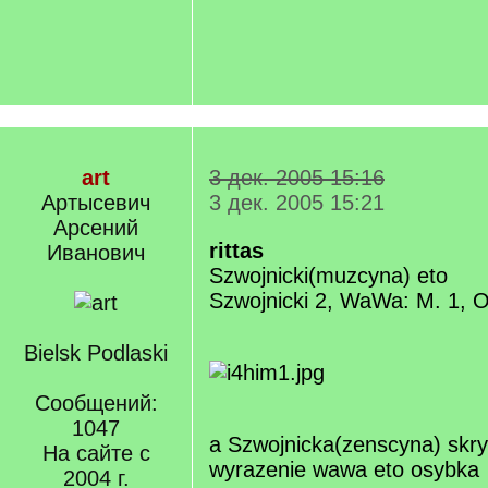
art
3 дек. 2005 15:16
Артысевич
3 дек. 2005 15:21
Арсений
rittas
Иванович
Szwojnicki(muzcyna) eto
Szwojnicki 2, WaWa: M. 1, O
Bielsk Podlaski
Сообщений:
1047
a Szwojnicka(zenscyna) skryp
На сайте с
wyrazenie wawa eto osybka
2004 г.