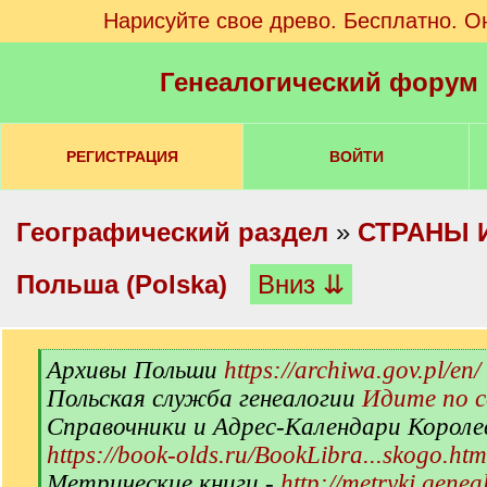
Нарисуйте свое древо. Бесплатно. О
Генеалогический форум
РЕГИСТРАЦИЯ
ВОЙТИ
Географический раздел
»
СТРАНЫ 
Польша (Polska)
Вниз ⇊
[
Архивы Польши
https://archiwa.gov.pl/en/
q
Польская служба генеалогии
Идите по 
]
Справочники и Адрес-Календари Короле
https://book-olds.ru/BookLibra...skogo.htm
Метрические книги -
http://metryki.genea