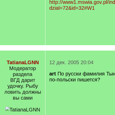
http://www1.mswia.gov.pl/in
dzial=72&id=32#W1
TatianaLGNN
12 дек. 2005 20:04
Модератор
art
По русски фамилия Тын
раздела
по-польски пишется?
ВГД дарит
удочку. Рыбу
ловить должны
вы сами