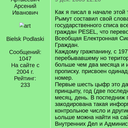
Арсений
Как я писал в начале этой
Иванович
Рымут составил свой слов
государственного списа вс
граждан РЕSEL, что перево
Всеобщая Електронная Си
Bielsk Podlaski
Граждан.
Каждому гражпанину, с 197
Сообщений:
перебывавшему но терито
1047
больше чем два месяца и
На сайте с
прописку. присвоен один
2004 г.
номер.
Рейтинг:
Первые шесть цыфр это да
233
принцыпу, год (две послед
месяц, день. В поспедниж
закодирована такая инфор
контрольное число и други
ьольше можна найти на са
Внутренних Дел и Админис