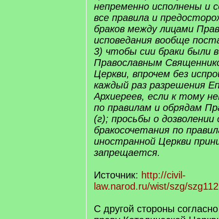
непременно исполнены и 
все правила и предосторо
браков между лицами Пра
исповедания вообще поста
3) чтобы сии браки были 
Православным Священнико
Церкви, впрочем без испр
каждый раз разрешения Е
Архиереев, если к тому 
по правилам и обрядам Пр
(г); просьбы о дозволени
бракосочетания по прави
иностранной Церкви при
запрещается.
Источник:
http://civil-
law.narod.ru/wist/szg/szg11
С другой стороны согласно