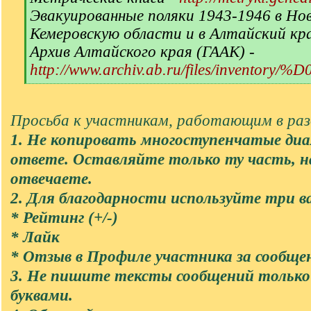
Эвакуированные поляки 1943-1946 в Но
Кемеровскую области и в Алтайский кр
Архив Алтайского края (ГААК) -
http://www.archiv.ab.ru/files/inventory/
[
/
q
Просьба к участникам, работающим в разд
]
1. Не копировать многоступенчатые диа
ответе. Оставляйте только ту часть, 
отвечаете.
2. Для благодарности используйте три в
* Рейтинг (+/-)
* Лайк
* Отзыв в Профиле участника за сообще
3. Не пишите тексты сообщений тольк
буквами.