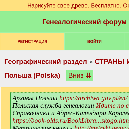
Нарисуйте свое древо. Бесплатно. О
Генеалогический форум
РЕГИСТРАЦИЯ
ВОЙТИ
Географический раздел
»
СТРАНЫ 
Польша (Polska)
Вниз ⇊
[
Архивы Польши
https://archiwa.gov.pl/en/
q
Польская служба генеалогии
Идите по 
]
Справочники и Адрес-Календари Короле
https://book-olds.ru/BookLibra...skogo.htm
Метрические книги -
http://metryki.genea