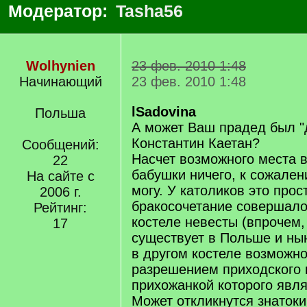
Модератор:
Tasha56
Wolhynien
23 фев. 2010 1:48
Начинающий
23 фев. 2010 1:48
lSadovina
Польша
А может Ваш прадед был "д
Константин Каетан?
Сообщений:
Насчет возможного места 
22
бабушки ничего, к сожален
На сайте с
могу. У католиков это прос
2006 г.
бракосочетание совершало
Рейтинг:
костеле невесты (впрочем,
17
существует в Польше и ны
в другом костеле возможно
разрешением приходского 
прихожанкой которого явля
Может откликнутся знаток