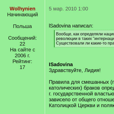
Wolhynien
5 мар. 2010 1:00
Начинающий
lSadovina написал:
Польша
[
Вообще, как определяли наци
Сообщений:
q
революции в таких "интернац
]
22
Существовали ли какие-то пр
[
На сайте с
/
2006 г.
q
Рейтинг:
]
ISadovina
17
Здравствуйте, Лидия!
Правила для смешанных (
католических) браков опре
г. государственной власть
зависело от общего отноше
Католицкой Церкви и поля