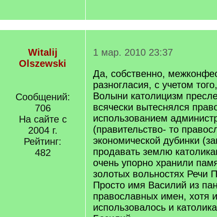
Witalij
1 мар. 2010 23:37
Olszewski
Да, собственно, межконфе
разногласия, с учетом того,
Волыни католицизм пресл
Сообщений:
всячески вытеснялся прав
706
использованием администр
На сайте с
(правительство- то правос
2004 г.
экономической дубинки (за
Рейтинг:
продавать землю католика
482
очень упорно хранили пам
золотых вольностях Речи 
Просто имя Василий из па
православных имен, хотя 
использовалось и католик