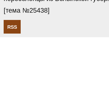
[тема №25438]
RSS