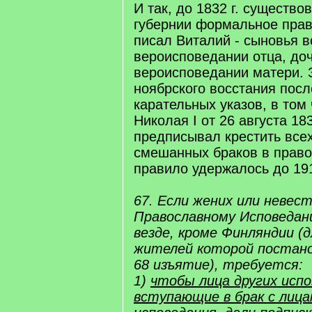
И так, до 1832 г. существ
губернии формальное прав
писал Виталий - сыновья 
вероисповедании отца, доч
вероисповедании матери. 
ноябрского восстания пос
карательных указов, в том 
Николая I от 26 августа 183
предписывал крестить всех
смешанных браков в право
правило удержалось до 191
67. Если жених или невес
Православному Исповедани
везде, кроме Финляндии (
жителей которой постан
68 изъятие), требуется:
1)
чтобы лица других испо
вступающие в брак с лиц