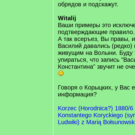
обрядов и подскажут.
Witalij
Ваши примеры это исключ
подтверждающие правило
А так всеръез, Вы правы, 
Василий давались (редко) 
живущим на Волыни. Буду 
упираться, что запись "Ва
Константина" звучит не оче
Говоря о Корыцких, у Вас е
информация?
Korzec (Horodnica?) 1880/6 
Konstantego Koryckiego (syn
Ludwiki) z Marią Bołsunows