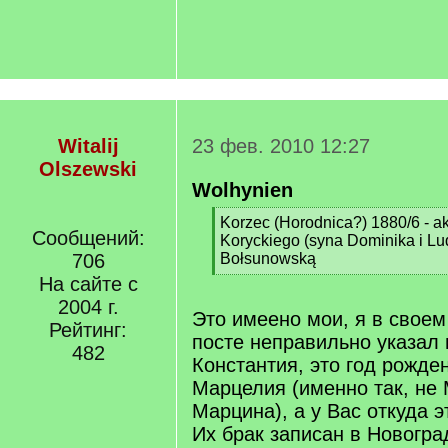
Witalij
23 фев. 2010 12:27
Olszewski
Wolhynien
[
Korzec (Horodnica?) 1880/6 - a
Сообщений:
q
Koryckiego (syna Dominika i Lud
]
706
Bołsunowską
[
На сайте с
/
2004 г.
q
Это имеено мои, я в свое
Рейтинг:
]
посте неправильно указал 
482
Константия, это год рожде
Марцелия (именно так, не
Марцина), а у Вас откуда 
Их брак записан в Новогр