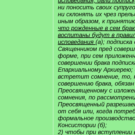
исповедания, дали подписк
ни поносить своих супруго
ни склонять их чрез прел
иным образом, к принятию
что рожденные в сем бра
воспитаны будут в прави
исповедания
(а); подписка
Священником пред соверш
форме, при сем приложенн
совершении брака подпис
Епархиальному Архиерею;
встретит сомнение, то, 
совершению брака, обязан
Преосвященному с изложе
сомнения, по рассмотрен
Преосвященный разрешает
от себя или, когда потре
формальное производство
Консистории (б);
2) чтобы при вступлении 