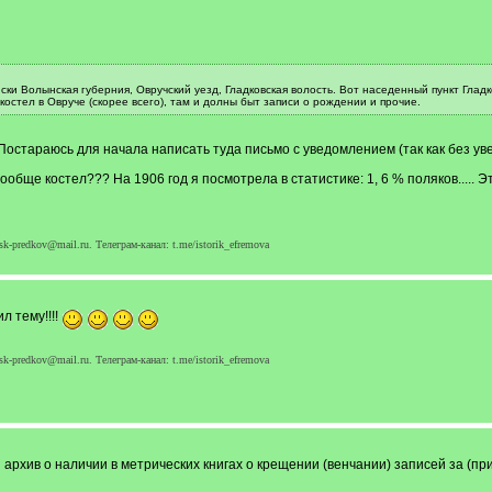
ски Волынская губерния, Овручский уезд, Гладковская волость. Вот наседенный пункт Глад
остел в Овруче (скорее всего), там и долны быт записи о рождении и прочие.
остараюсь для начала написать туда письмо с уведомлением (так как без уве
вообще костел??? На 1906 год я посмотрела в статистике: 1, 6 % поляков..... Э
k-predkov@mail.ru. Телеграм-канал: t.me/istorik_efremova
 тему!!!!
k-predkov@mail.ru. Телеграм-канал: t.me/istorik_efremova
рхив о наличии в метрических книгах о крещении (венчании) записей за (прим