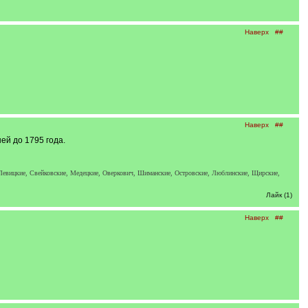
Наверх
##
Наверх
##
шей до 1795 года.
 Левицкие, Свейковские, Медецкие, Оверкович, Шиманские, Островские, Люблинские, Щирские,
Лайк (1)
Наверх
##