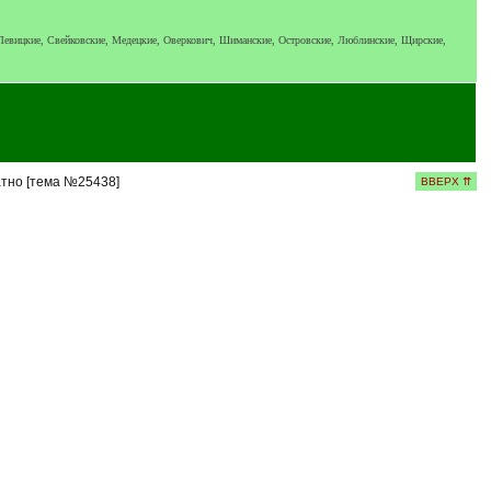
 Левицкие, Свейковские, Медецкие, Оверкович, Шиманские, Островские, Люблинские, Щирские,
тно [тема №25438]
ВВЕРХ ⇈