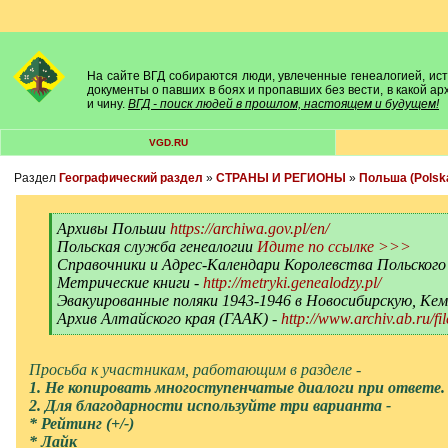
На сайте ВГД собираются люди, увлеченные генеалогией, исто
документы о павших в боях и пропавших без вести, в какой а
и чину.
ВГД - поиск людей в прошлом, настоящем и будущем!
VGD.RU
Раздел
Географический раздел
»
СТРАНЫ И РЕГИОНЫ
»
Польша (Polsk
[
Архивы Польши
https://archiwa.gov.pl/en/
q
Польская служба генеалогии
Идите по ссылке >>>
]
Справочники и Адрес-Календари Королевства Польског
Метрические книги -
http://metryki.genealodzy.pl/
Эвакуированные поляки 1943-1946 в Новосибирскую, Кем
Архив Алтайского края (ГААК) -
http://www.archiv.ab.ru/
[
/
q
Просьба к участникам, работающим в разделе -
]
1. Не копировать многоступенчатые диалоги при ответе.
2. Для благодарности используйте три варианта -
* Рейтинг (+/-)
* Лайк