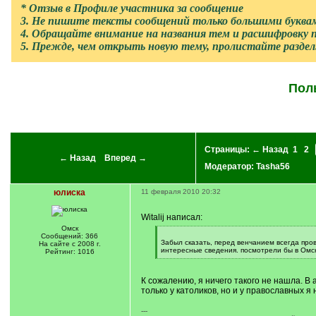
* Отзыв в Профиле участника за сообщение
3. Не пишите тексты сообщений только большими буква
4. Обращайте внимание на названия тем и расшифровку п
5. Прежде, чем открыть новую тему, пролистайте разде
Пол
Страницы:
← Назад
1
2
← Назад
Вперед →
Модератор:
Tasha56
юлиска
11 февраля 2010 20:32
Witalij написал:
Омск
[
Сообщений: 366
q
Забыл сказать, перед венчанием всегда пров
На сайте с 2008 г.
]
интересные сведения. посмотрели бы в Омск
Рейтинг: 1016
[
/
q
К сожалению, я ничего такого не нашла. В 
]
только у католиков, но и у православных я
---