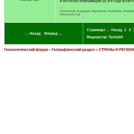
В костелах информации за эти года естест
---
Ольшевские, Корыцкие, Карлинские, Бучинские, Ясиневич
Запольские и др.
Страницы:
← Назад
1
2
← Назад
Вперед →
Модератор:
Tasha56
Генеалогический форум
»
Географический раздел
»
СТРАНЫ И РЕГИО