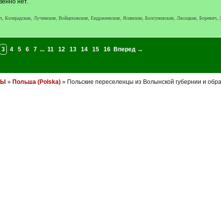
венно нет.
, Козерадские, Лучинские, Войцеховские, Ендржеевские, Ясинские, Болсуновские, Лясоцкие, Боревич,
3
4
5
6
7
...
11
12
13
14
15
16
Вперед →
НЫ
»
Польша (Polska)
» Польские переселенцы из Волынской губернии и обра