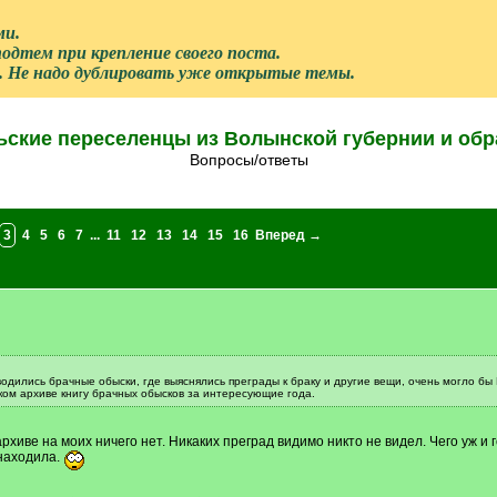
ми.
одтем при крепление своего поста.
л. Не надо дублировать уже открытые темы.
ьские переселенцы из Волынской губернии и обр
Вопросы/ответы
3
4
5
6
7
...
11
12
13
14
15
16
Вперед →
одились брачные обыски, где выяснялись преграды к браку и другие вещи, очень могло бы
ом архиве книгу брачных обысков за интересующие года.
архиве на моих ничего нет. Никаких преград видимо никто не видел. Чего уж и
 находила.