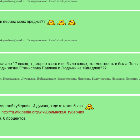
k-predkov@mail.ru. Телеграм-канал: t.me/istorik_efremova
ий период моих предков??
k-predkov@mail.ru. Телеграм-канал: t.me/istorik_efremova
 начале 17 веков, а , скорее всего и не было вовсе, эта местность и была Поль
годы жизни Станислава Павлова и Людвики из Жигадлов???
, Козерадские, Лучинские, Войцеховские, Ендржеевские, Ясинские, Болсуновские, Лясоцкие, Боревич,
рской губернии. И думаю, а где ж такая была.
http://ru.wikipedia.org/wiki/Волынская_губерния
, 6 процентов.