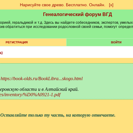
Нарисуйте свое древо. Бесплатно. Онлайн.
[х]
Генеалогический форум ВГД
рией, геральдикой и т.д. Здесь вы найдете собеседников, экспертов, умелых
рхив обратиться при исследовании родословной своей семьи, помогут опреде
РЕГИСТРАЦИЯ
ВОЙТИ
a)
о
https://book-olds.ru/BookLibra...skogo.html
еровскую области и в Алтайский край.
files/inventory/%D0%A0921-1.pdf
 Оставляйте только ту часть, на которую отвечаете.