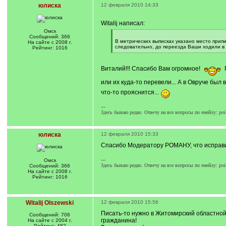
юлиска
12 февраля 2010 14:33
Witalij написал:
Омск
[
Сообщений: 366
q
В метрических выписках указано место припи
На сайте с 2008 г.
]
следовательно, до переезда Ваши ходили в к
Рейтинг: 1016
[
/
q
Виталий!!! Спасибо Вам огромное!
П
]
или их куда-то перевели... А в Овруче был 
что-то прояснится...
---
Здесь бываю редко. Отвечу на все вопросы по емейлу: pois
юлиска
12 февраля 2010 15:33
Спасибо Модератору РОМАНУ, что исправил
---
Омск
Здесь бываю редко. Отвечу на все вопросы по емейлу: pois
Сообщений: 366
На сайте с 2008 г.
Рейтинг: 1016
Witalij Olszewski
12 февраля 2010 15:56
Писать-то нужно в Житомирский областной а
Сообщений: 706
гражданина!
На сайте с 2004 г.
Рейтинг: 482