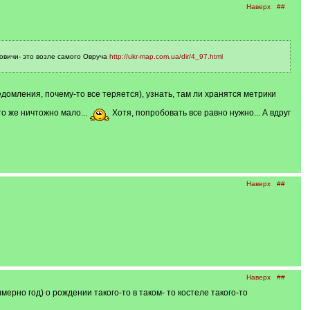
Наверх
##
ковичи- это возле самого Овруча
http://ukr-map.com.ua/dir/4_97.html
домления, почему-то все теряется), узнать, там ли хранятся метрики
то же ничтожно мало...
Хотя, попробовать все равно нужно... А вдруг
Наверх
##
Наверх
##
ерно год) о рождении такого-то в таком- то костеле такого-то