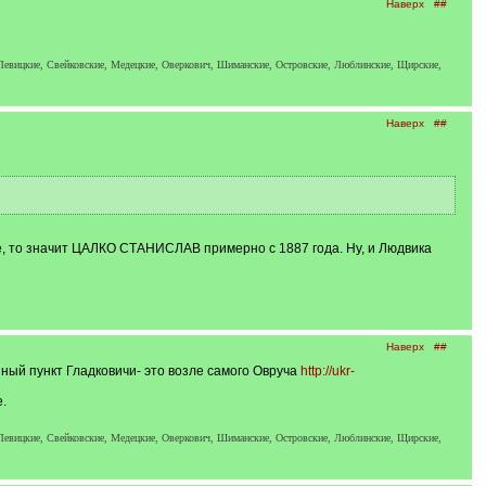
Наверх
##
 Левицкие, Свейковские, Медецкие, Оверкович, Шиманские, Островские, Люблинские, Щирские,
Наверх
##
е, то значит ЦАЛКО СТАНИСЛАВ примерно с 1887 года. Ну, и Людвика
Наверх
##
нный пункт Гладковичи- это возле самого Овруча
http://ukr-
.
 Левицкие, Свейковские, Медецкие, Оверкович, Шиманские, Островские, Люблинские, Щирские,