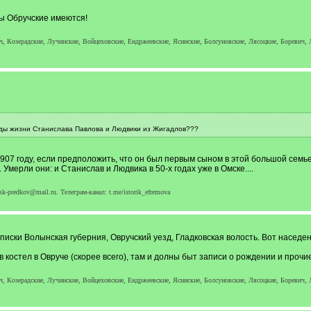
ды Обручские имеются!
, Козерадские, Лучинские, Войцеховские, Ендржеевские, Ясинские, Болсуновские, Лясоцкие, Боревич,
ды жизни Станислава Павлова и Людвики из Жигадлов???
1907 году, если предположить, что он был первым сыном в этой большой семь
. Умерли они: и Станислав и Людвика в 50-х годах уже в Омске....
k-predkov@mail.ru. Телеграм-канал: t.me/istorik_efremova
писки Волынская губерния, Овручский уезд, Гладковская волость. Вот наседе
костел в Овруче (скорее всего), там и долны быт записи о рождении и прочие
, Козерадские, Лучинские, Войцеховские, Ендржеевские, Ясинские, Болсуновские, Лясоцкие, Боревич,