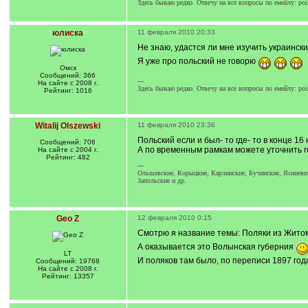
Здесь бываю редко. Отвечу на все вопросы по емейлу: pois
юлиска
11 февраля 2010 20:33
Не знаю, удастся ли мне изучить украинск
Я уже про польский не говорю
Омск
Сообщений: 366
---
На сайте с 2008 г.
Здесь бываю редко. Отвечу на все вопросы по емейлу: pois
Рейтинг: 1016
Witalij Olszewski
11 февраля 2010 23:36
Польский если и был- то где- то в конце 16
Сообщений: 706
А по временным рамкам можете уточнить 
На сайте с 2004 г.
Рейтинг: 482
---
Ольшевские, Корыцкие, Карлинские, Бучинские, Ясиневич
Запольские и др.
Geo Z
12 февраля 2010 0:15
Смотрю я название темы: Поляки из Житоми
А оказывается это Волынская губерния
LT
И поляков там было, по переписи 1897 года
Сообщений: 19768
На сайте с 2008 г.
Рейтинг: 13357