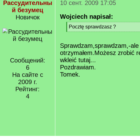
Рассудительны
10 сент. 2009 17:05
й безумец
Wojciech napisał:
Новичок
[
Pocztę sprawdzasz ?
q
[
]
/
q
Sprawdzam,sprawdzam,-ale n
]
otrzymałem.Możesz zrobić r
wkleić tutaj...
Сообщений:
Pozdrawiam.
6
Tomek.
На сайте с
2009 г.
Рейтинг:
4