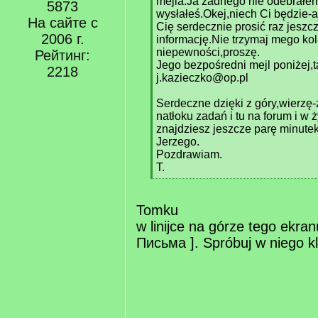
mejla.Ja żadnego nie odebrałem
5873
wysłałeś.Okej,niech Ci będzie-
На сайте с
Cię serdecznie prosić raz jeszc
2006 г.
informację.Nie trzymaj mego ko
niepewności,proszę.
Рейтинг:
Jego bezpośredni mejl poniżej,t
2218
j.kazieczko@op.pl
Serdeczne dzięki z góry,wierzę
natłoku zadań i tu na forum i w 
znajdziesz jeszcze parę minutek
Jerzego.
Pozdrawiam.
T.
[
/
q
Tomku
]
w linijce na górze tego ekranu
Письма ]. Spróbuj w niego k