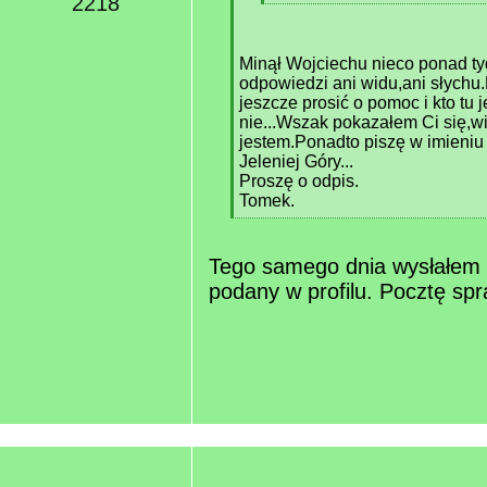
2218
[
/
q
Minął Wojciechu nieco ponad ty
]
odpowiedzi ani widu,ani słychu
jeszcze prosić o pomoc i kto tu 
nie...Wszak pokazałem Ci się,w
jestem.Ponadto piszę w imieniu
Jeleniej Góry...
Proszę o odpis.
Tomek.
[
/
q
Tego samego dnia wysłałem 
]
podany w profilu. Pocztę sp