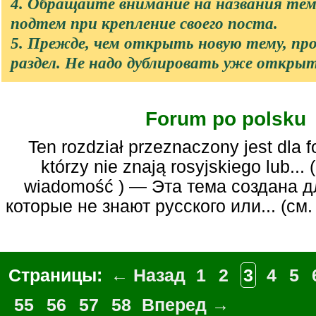
4. Обращайте внимание на названия те
подтем при крепление своего поста.
5. Прежде, чем открыть новую тему, п
раздел. Не надо дублировать уже откры
Forum po polsku
Ten rozdział przeznaczony jest dla forumowiczów,
którzy nie znają rosyjskiego lub...
wiadomość ) — Эта тема создана 
которые не знают русского или... (см
Страницы:
← Назад
1
2
3
4
5
55
56
57
58
Вперед →