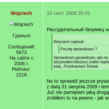
Wojciech
10 сент. 2009 20:41
Рассудительный безумец н
Гданьск
[
q
Wojciech napisał:
]
Сообщений:
[
Pocztę sprawdzasz ?
5873
q
[
На сайте с
Sprawdzam,sprawdzam,-ale na s
]
/
otrzymałem.Możesz zrobić replay
q
2006 г.
tutaj...Pozdrawiam.Tomek.
]
Рейтинг:
[
2218
/
q
No to sprawdź jeszcze prywa
]
z datą 31 sierpnia 2009 i t
Już nie pamiętam jaką drog
zrobiłem to na pewno - jak w