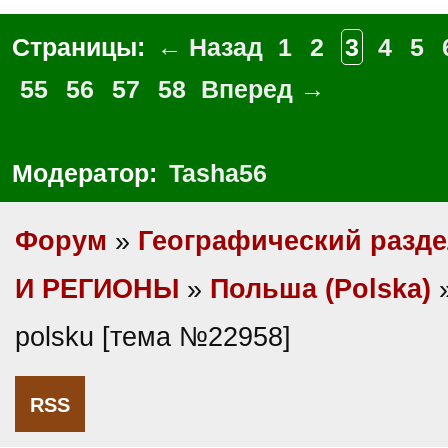
Страницы:
← Назад
1
2
3
4
5
55
56
57
58
Вперед →
Модератор:
Tasha56
Форум
»
Географический разд
И РЕГИОНЫ
»
Польша (Polska)
»
polsku [тема №22958]
RSS