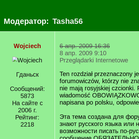
Модератор:
Tasha56
Wojciech
6 апр. 2009 16:36
8 апр. 2009 9:10
Przeglądarki Internetowe
Ten rozdział przeznaczony je
Гданьск
forumowiczów, którzy nie zna
nie mają rosyjskiej czcionki.
Сообщений:
wiadomość OBOWIĄZKOWO 
5873
napisana po polsku, odpowied
На сайте с
2006 г.
Эта тема создана для фор
Рейтинг:
знают русского языка или 
2218
возможности писать по-рус
сообщение ОБЯЗАТЕЛЬНО 