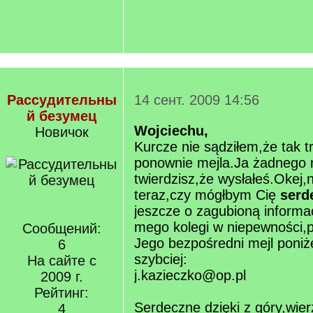
Рассудительны
14 сент. 2009 14:56
й безумец
Wojciechu,
Новичок
Kurcze nie sądziłem,że tak 
ponownie mejla.Ja żadnego 
twierdzisz,że wysłałeś.Okej,
teraz,czy mógłbym Cię
serd
jeszcze o zagubioną informac
mego kolegi w niepewności,
Сообщений:
Jego bezpośredni mejl poniże
6
szybciej:
На сайте с
j.kazieczko@op.pl
2009 г.
Рейтинг:
Serdeczne dzięki z góry,wie
4