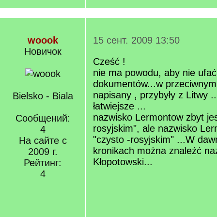
woook
15 сент. 2009 13:50
Новичок
Сześć !
nie ma powodu, aby nie ufać
dokumentów...w przeciwnym 
napisany , przybyły z Litwy .
Bielsko - Biala
łatwiejsze ...
nazwisko Lermontow zbyt jes
Сообщений:
rosyjskim", ale nazwisko Ler
4
"czysto -rosyjskim" ...W daw
На сайте с
kronikach można znaleźć na
2009 г.
Kłopotowski...
Рейтинг:
4