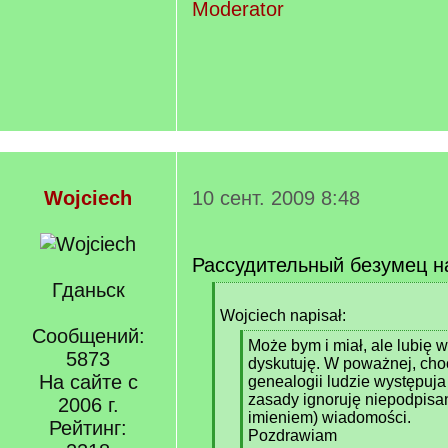
Moderator
Wojciech
10 сент. 2009 8:48
Рассудительный безумец н
Гданьск
[
q
Wojciech napisał:
]
Сообщений:
[
Może bym i miał, ale lubię w
5873
q
dyskutuję. W poważnej, cho
На сайте с
]
genealogii ludzie występuja 
zasady ignoruję niepodpisa
2006 г.
imieniem) wiadomości.
Рейтинг:
Pozdrawiam