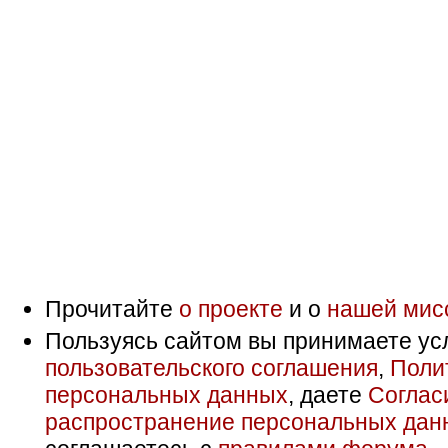
Прочитайте
о проекте
и о
нашей мис
Пользуясь сайтом вы принимаете ус
пользовательского соглашения
,
Поли
персональных данных
, даете
Соглас
распространение персональных дан