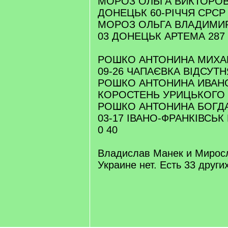
МОРОЗ ОЛЬГА ВИКТОРОВН
ДОНЕЦЬК 60-РІЧЧЯ СРСР 
МОРОЗ ОЛЬГА ВЛАДИМИРО
03 ДОНЕЦЬК АРТЕМА 287 
РОШКО АНТОНИНА МИХАЙ
09-26 ЧАПАЄВКА ВІДСУТН
РОШКО АНТОНИНА ИВАНОВ
КОРОСТЕНЬ УРИЦЬКОГО 3
РОШКО АНТОНИНА БОГДА
03-17 ІВАНО-ФРАНКІВСЬ
0 40
Владислав Манек и Мирос
Украине нет. Есть 33 друг