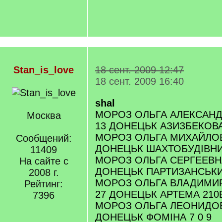
Stan_is_love
18 сент. 2009 12:47
18 сент. 2009 16:40
shal
МОРОЗ ОЛЬГА АЛЕКСАНДР
Москва
13 ДОНЕЦЬК АЗИЗБЕКОВА 
МОРОЗ ОЛЬГА МИХАЙЛОВН
Сообщений:
ДОНЕЦЬК ШАХТОБУДІВНИК
11409
МОРОЗ ОЛЬГА СЕРГЕЕВНА 
На сайте с
ДОНЕЦЬК ПАРТИЗАНСЬКИЙ
2008 г.
МОРОЗ ОЛЬГА ВЛАДИМИРО
Рейтинг:
27 ДОНЕЦЬК АРТЕМА 210Б
7396
МОРОЗ ОЛЬГА ЛЕОНИДОВН
ДОНЕЦЬК ФОМІНА 7 0 9