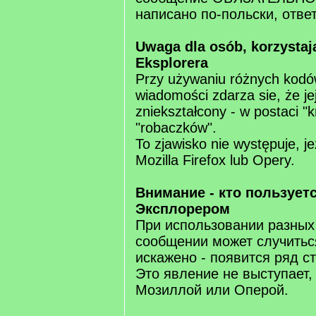
написано по-польски, отве
Uwaga dla osób, korzystają
Eksplorera
Przy używaniu różnych kodó
wiadomości zdarza sie, że jej
zniekształcony - w postaci "
"robaczków".
To zjawisko nie występuje, je
Mozilla Firefox lub Opery.
Внимание - кто пользует
Эксплорером
При использовании разных
сообщении может случиться
искажено - появится ряд с
Это явление не выступает,
Мозиллой или Оперой.