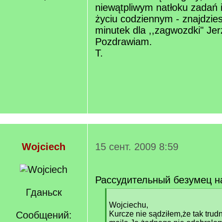
niewątpliwym natłoku zadań i
życiu codziennym - znajdzie
minutek dla ,,zagwozdki" Je
Pozdrawiam.
T.
Wojciech
15 сент. 2009 8:59
Рассудительный безумец н
Гданьск
[
q
Wojciechu,
]
Сообщений:
Kurcze nie sądziłem,że tak tru