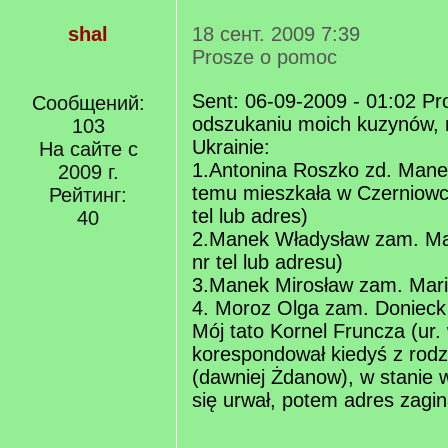
shal
18 сент. 2009 7:39
Prosze o pomoc
Sent: 06-09-2009 - 01:02 P
Сообщений:
odszukaniu moich kuzynów, 
103
Ukrainie:
На сайте с
1.Antonina Roszko zd. Manek,
2009 г.
temu mieszkała w Czerniowc
Рейтинг:
tel lub adres)
40
2.Manek Władysław zam. Mar
nr tel lub adresu)
3.Manek Mirosław zam. Mariu
4. Moroz Olga zam. Donieck 
Mój tato Kornel Fruncza (ur
korespondował kiedyś z rodz
(dawniej Żdanow), w stanie 
się urwał, potem adres zagin