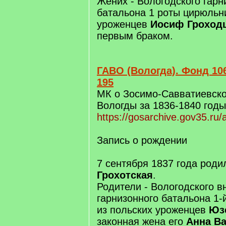
Жених - Вологодского гарн
батальона 1 роты цирюльни
уроженцев
Иосиф Гроход
первым браком.
ГАВО (Вологда). Фонд 106
195
МК о Зосимо-Савватиевско
Вологды за 1836-1840 годы
https://gosarchive.gov35.ru/
Запись о рождении
7 сентября 1837 года род
Грохотская
.
Родители - Вологодского в
гарнизонного батальона 1-
из польских уроженцев
Юз
законная жена его
Анна Ва