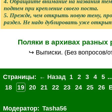
4. Обращайте внимание на названия те
подтем при крепление своего поста.
5. Прежде, чем открыть новую тему, п
раздел. Не надо дублировать уже откры
Поляки в архивах разных 
↪ Выписки. (Без вопросов/о
Страницы:
← Назад
1
2
3
4
5
..
18
19
20
21
22
23
24
25
26
Модератор:
Tasha56