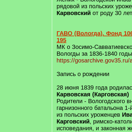
рядовой из польских урож
Карвовский
от роду 30 ле
ГАВО (Вологда). Фонд 106
195
МК о Зосимо-Савватиевско
Вологды за 1836-1840 годы
https://gosarchive.gov35.ru
Запись о рождении
28 июня 1839 года родила
Карвовская (Карговская)
Родители - Вологодского в
гарнизонного батальона 1-
из польских уроженцев
Ив
Карговский
, римско-катол
исповедания, и законная ж