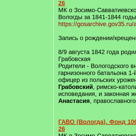
26
МК о Зосимо-Савватиевско
Вологды за 1841-1844 годы
https://gosarchive.gov35.ru/
Запись о рождении/крещен
8/9 августа 1842 года род
Грабовская
Родители - Вологодского в
гарнизонного батальона 1-
офицер из польских урож
Грабовский
, римско-катол
исповедания, и законная ж
Анастасия
, православног
ГАВО (Вологда). Фонд 106
26
МК о Зосимо-Савватиевско