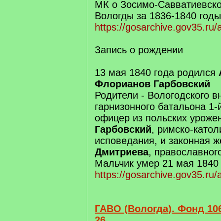
МК о Зосимо-Савватиевско
Вологды за 1836-1840 годы
https://gosarchive.gov35.ru
Запись о рождении
13 мая 1840 года родился
Флорианов Гарбовский
Родители - Вологодского в
гарнизонного батальона 1-
офицер из польских урож
Гарбовский
, римско-катол
исповедания, и законная ж
Дмитриева
, православног
Мальчик умер 21 мая 1840 
https://gosarchive.gov35.ru
ГАВО (Вологда). Фонд 106
26