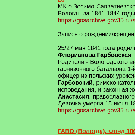
МК о Зосимо-Савватиевско
Вологды за 1841-1844 годы
https://gosarchive.gov35.ru/
Запись о рождении/крещен
25/27 мая 1841 года роди
Флорианова Гарбовская
Родители - Вологодского в
гарнизонного батальона 1-
офицер из польских урож
Гарбовский
, римско-катол
исповедания, и законная ж
Анастасия
, православног
Девочка умерла 15 июня 1
https://gosarchive.gov35.ru/
ГАВО (Вологда). Фонд 106