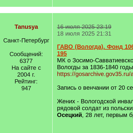
Tanusya
16 июля 2025 23:19
18 июля 2025 21:31
Санкт-Петербург
ГАВО (Вологда). Фонд 106
195
Сообщений:
МК о Зосимо-Савватиевско
6377
Вологды за 1836-1840 годы
На сайте с
https://gosarchive.gov35.ru/
2004 г.
Рейтинг:
Запись о венчании от 20 с
947
Жених - Вологодской инва
рядовой солдат из польск
Осецкий
, 28 лет, первым 