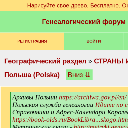
Нарисуйте свое древо. Бесплатно. О
Генеалогический форум
РЕГИСТРАЦИЯ
ВОЙТИ
Географический раздел
»
СТРАНЫ 
Польша (Polska)
Вниз ⇊
[
Архивы Польши
https://archiwa.gov.pl/en/
q
Польская служба генеалогии
Идите по 
]
Справочники и Адрес-Календари Короле
https://book-olds.ru/BookLibra...skogo.htm
Метрические книги -
http://metryki.genea