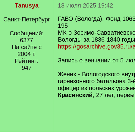
Tanusya
18 июля 2025 19:42
ГАВО (Вологда). Фонд 1063
Санкт-Петербург
195
МК о Зосимо-Савватиевско
Сообщений:
Вологды за 1836-1840 годы
6377
https://gosarchive.gov35.ru/
На сайте с
2004 г.
Запись о венчании от 5 ию
Рейтинг:
947
Жених - Вологодского внут
гарнизонного батальона 3-
офицер из польских урож
Красинский
, 27 лет, перв