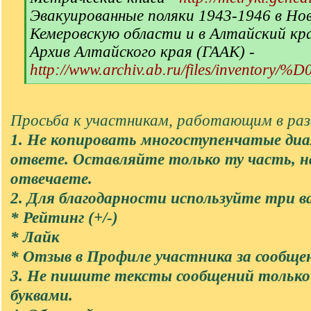
Эвакуированные поляки 1943-1946 в Но
Кемеровскую области и в Алтайский кр
Архив Алтайского края (ГААК) -
http://www.archiv.ab.ru/files/inventory/
[
/
q
Просьба к участникам, работающим в разд
]
1. Не копировать многоступенчатые диа
ответе. Оставляйте только ту часть, 
отвечаете.
2. Для благодарности используйте три в
* Рейтинг (+/-)
* Лайк
* Отзыв в Профиле участника за сообще
3. Не пишите тексты сообщений тольк
буквами.