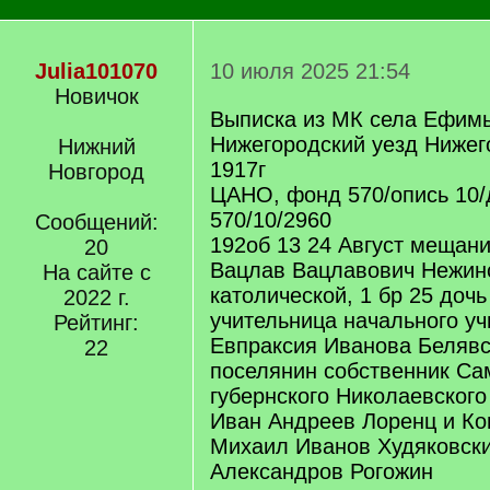
Julia101070
10 июля 2025 21:54
Новичок
Выписка из МК села Ефимь
Нижегородский уезд Нижег
Нижний
1917г
Новгород
ЦАНО, фонд 570/опись 10/
570/10/2960
Сообщений:
192об 13 24 Август мещан
20
Вацлав Вацлавович Нежинс
На сайте с
католической, 1 бр 25 дочь
2022 г.
учительница начального у
Рейтинг:
Евпраксия Иванова Белявск
22
поселянин собственник Са
губернского Николаевского
Иван Андреев Лоренц и Ко
Михаил Иванов Худяковски
Александров Рогожин