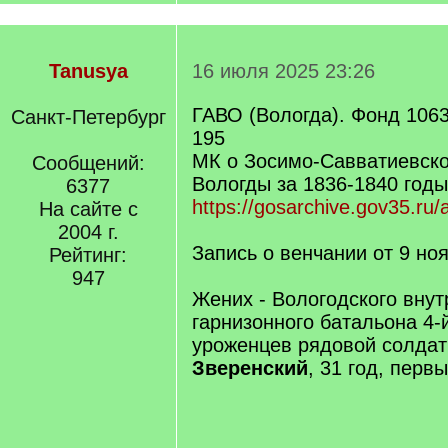
Tanusya
16 июля 2025 23:26
ГАВО (Вологда). Фонд 1063
Санкт-Петербург
195
МК о Зосимо-Савватиевско
Сообщений:
Вологды за 1836-1840 годы
6377
https://gosarchive.gov35.ru/
На сайте с
2004 г.
Запись о венчании от 9 но
Рейтинг:
947
Жених - Вологодского внут
гарнизонного батальона 4-
уроженцев рядовой солда
Зверенский
, 31 год, перв