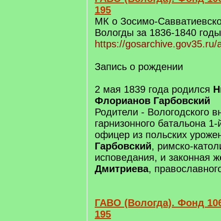
195
МК о Зосимо-Савватиевско
Вологды за 1836-1840 годы
https://gosarchive.gov35.ru
Запись о рождении
2 мая 1839 года родился
Н
Флорианов Гарбовский
Родители - Вологодского в
гарнизонного батальона 1-
офицер из польских урож
Гарбовский
, римско-катол
исповедания, и законная ж
Дмитриева
, православног
ГАВО (Вологда). Фонд 106
195