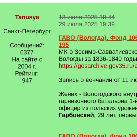
Tanusya
18 июля 2025 19:44
29 июля 2025 19:39
Санкт-Петербург
ГАВО (Вологда). Фонд 106
195
Сообщений:
МК о Зосимо-Савватиевско
6377
Вологды за 1836-1840 годы
На сайте с
https://gosarchive.gov35.ru/
2004 г.
Рейтинг:
Запись о венчании от 11 и
947
Жених - Вологодского внут
гарнизонного батальона 1-
офицер из польских урож
Гарбовский
, 29 лет, перв
ГАВО (Вологда). Фонд 106