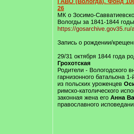
ГАВО (Вологда). Фонд 106
26
МК о Зосимо-Савватиевско
Вологды за 1841-1844 годы
https://gosarchive.gov35.ru
Запись о рождении/крещен
29/31 октября 1844 года р
Грохотская
Родители - Вологодского в
гарнизонного батальона 1-
из польских уроженцев
Оси
римско-католического испо
законная жена его
Анна В
православного исповедани