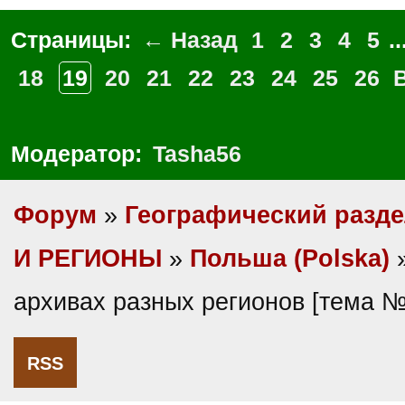
Страницы:
← Назад
1
2
3
4
5
..
18
19
20
21
22
23
24
25
26
Модератор:
Tasha56
Форум
»
Географический разд
И РЕГИОНЫ
»
Польша (Polska)
»
архивах разных регионов [тема 
RSS