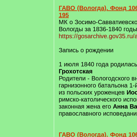
ГАВО (Вологда). Фонд 106
195
МК о Зосимо-Савватиевско
Вологды за 1836-1840 годы
https://gosarchive.gov35.ru
Запись о рождении
1 июля 1840 года родилас
Грохотская
Родители - Вологодского в
гарнизонного батальона 1-
из польских уроженцев
Ио
римско-католического испо
законная жена его
Анна В
православного исповедани
ГАВО (Вологда). Фонд 106