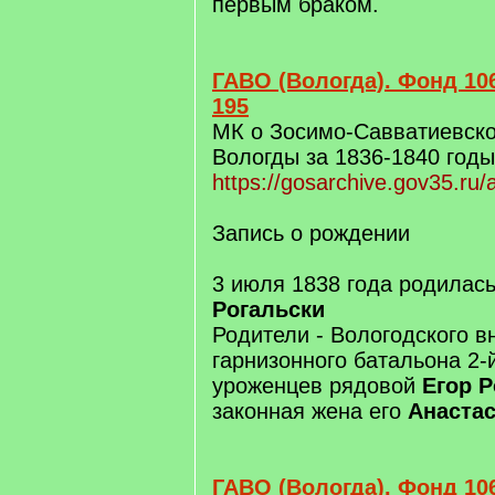
первым браком.
ГАВО (Вологда). Фонд 106
195
МК о Зосимо-Савватиевско
Вологды за 1836-1840 годы
https://gosarchive.gov35.ru
Запись о рождении
3 июля 1838 года родилас
Рогальски
Родители - Вологодского в
гарнизонного батальона 2-
уроженцев рядовой
Егор Р
законная жена его
Анаста
ГАВО (Вологда). Фонд 106