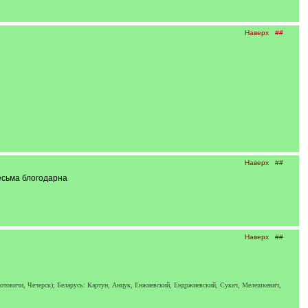
Наверх
##
Наверх
##
есьма блогодарна
Наверх
##
отовичи, Чечерск); Беларусь: Картун, Анцук, Енжиевский, Ендржиевский, Сукач, Мелешкевич,