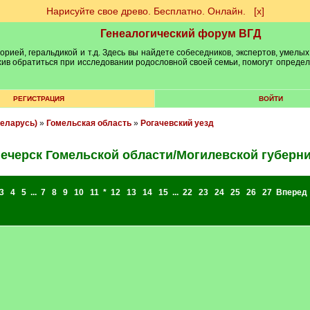
Нарисуйте свое древо. Бесплатно. Онлайн.
[х]
Генеалогический форум ВГД
рией, геральдикой и т.д. Здесь вы найдете собеседников, экспертов, умелых
рхив обратиться при исследовании родословной своей семьи, помогут опреде
РЕГИСТРАЦИЯ
ВОЙТИ
еларусь)
»
Гомельская область
»
Рогачевский уезд
ечерск Гомельской области/Могилевской губерн
3
4
5
...
7
8
9
10
11
*
12
13
14
15
...
22
23
24
25
26
27
Вперед