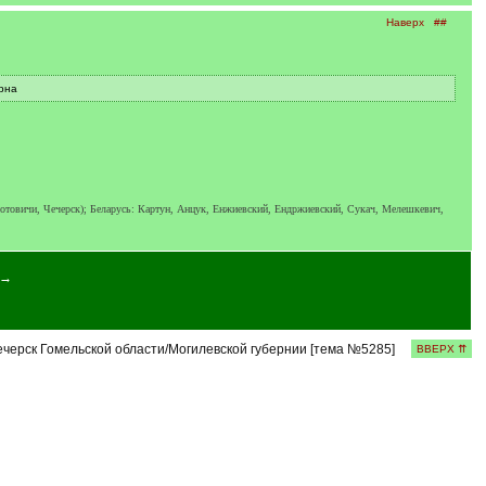
Наверх
##
рна
отовичи, Чечерск); Беларусь: Картун, Анцук, Енжиевский, Ендржиевский, Сукач, Мелешкевич,
 →
черск Гомельской области/Могилевской губернии [тема №5285]
ВВЕРХ ⇈