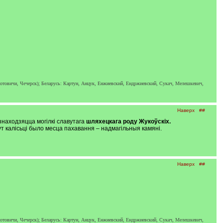
отовичи, Чечерск); Беларусь: Картун, Анцук, Енжиевский, Ендржиевский, Сукач, Мелешкевич,
Наверх
##
находзяцца могілкі славутага
шляхецкага роду Жукоўскіх.
 калісьці было месца пахавання – надмагільныя камяні.
Наверх
##
отовичи, Чечерск); Беларусь: Картун, Анцук, Енжиевский, Ендржиевский, Сукач, Мелешкевич,