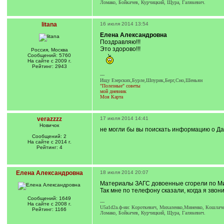
Ломако, Бойкачев, Курчицкий, Щура, Галякевич.
litana
16 июля 2014 13:54
Елена Александровна
Поздравляю!!!
Это здорово!!!
Россия, Москва
Сообщений: 5760
На сайте с 2009 г.
Рейтинг: 2943
---
Ищу Езерских,Бурле,Шпурик,Берг,Сно,Шеньян
"Полезные" советы
мой дневник
Моя Карта
verazzzz
17 июля 2014 14:41
Новичок
не могли бы вы поискать информацию о Да
Сообщений: 2
На сайте с 2014 г.
Рейтинг: 4
Елена Александровна
18 июля 2014 20:07
Материалы ЗАГС довоенные сгорели по Ми
Так мне по телефону сказали, когда я звон
Сообщений: 1649
---
На сайте с 2008 г.
U5a1d2a.ф-ии: Короткевич, Михаленко,Миненко, Кошлачев
Рейтинг: 1166
Ломако, Бойкачев, Курчицкий, Щура, Галякевич.