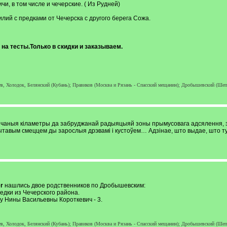
и, в том числе и чечерские. ( Из Рудней)
лий с предками от Чечерска с другого берега Сожа.
 на тесты.Только в скидки и заказываем.
, Холодок, Белянский (Кубань); Правиков (Москва и Рязань - Спасский мещанин); Дробышевский (Шеп
лічаныя кіламетры да забруджанай радыяцыяй зоны прымусовага адсялення, з
авым смеццем ды зарослыя дрэвамі і кустоўем… Адзінае, што выдае, што тут
er
нашлись двое родственников по Дробышевским:
редки из Чечерского района.
 у Нины Васильевны Короткевич - 3.
, Холодок, Белянский (Кубань); Правиков (Москва и Рязань - Спасский мещанин); Дробышевский (Шеп