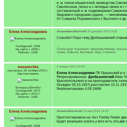
и. м. панов обывателей, воеводства Смоле
Смоленском, лично и с челядью своею и с 
составленный и. м. подкоморием Самуило
Лидским и городским судьею, — чиновникам
От Самуила Поражинского с Высокого и др
Елена Александровна
24 декабря 2013 9:03
24 декабря 2013 9:04
Спасибо! Пора тему Дробышевский открыв
---
Сообщений: 1649
U5a1d2a.ф-ии: Короткевич, Михаленко,Миненко, Кошлачев
На сайте с 2008 г.
Ломако, Бойкачев, Курчицкий, Щура, Галякевич.
Рейтинг: 1166
maxanechka
4 января 2014 20:03
скончалась 26 октября 2015 г.
Елена Александровна
ПК Оршанский р-н 
Светлая память
Репресированные:
Дробышевский
Иван Т
Краснопольского р-на,преподаватель техн
Осужден 28.10.1937г,расстрелян 10.11.193
Беларусь,Витебск
Реабилитирован 4.09.1989г
Сообщений: 1672
На сайте с 2012 г.
Рейтинг: 1190
Елена Александровна
15 мая 2014 19:20
15 мая 2014 19:23
Простестировала на тест Family Finder дв
Будет реальнее узнать у кого есть эти две
Сообщений: 1649