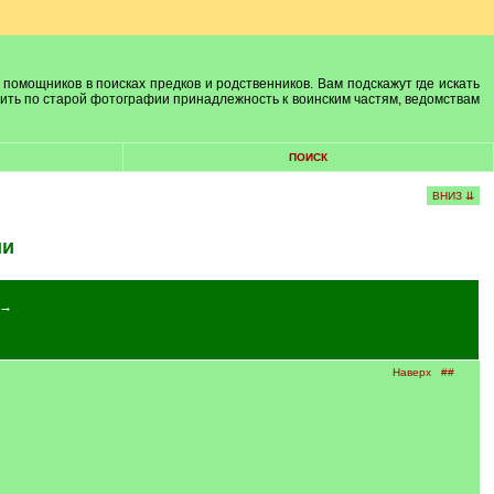
 помощников в поисках предков и родственников. Вам подскажут где искать
лить по старой фотографии принадлежность к воинским частям, ведомствам
ПОИСК
ВНИЗ ⇊
ии
 →
Наверх
##