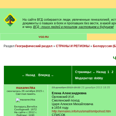
На сайте ВГД собираются люди, увлеченные генеалогией, исто
документы о павших в боях и пропавших без вести, в какой а
и чину.
ВГД - поиск людей в прошлом, настоящем и будущем!
VGD.RU
Раздел
Географический раздел
»
СТРАНЫ И РЕГИОНЫ
»
Белоруссия (Б
Ч
Страницы:
← Назад
1
2
← Назад
Вперед →
Модератор:
dobby
maxanechka
23 декабря 2013 18:33
23 декабря 2013 18:35
скончалась 26 октября 2015 г.
Елена Александровна
Светлая память
Орловский И.И.
Смоленский поход
Царя Алексея Михайловича
Беларусь,Витебск
в 1654 году.
Сообщений: 1672
http://annales.info/rus/small/smlpohod.htm
На сайте с 2012 г.
СПИСОК
Рейтинг: 1190