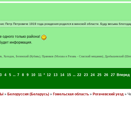
нис Петр Петровиче 1919 года рождения родился в минской области. Буду весьма блогода
же одного только района!
 будет информация.
, Холодок, Белянский (Кубань); Правиков (Москва и Рязань - Спасский мещанин); Дробышевский (Шеп
3
4
5
...
7
8
9
10
11
*
12
13
14
15
...
22
23
24
25
26
27
Вперед
НЫ
»
Белоруссия (Беларусь)
»
Гомельская область
»
Рогачевский уезд
» Че