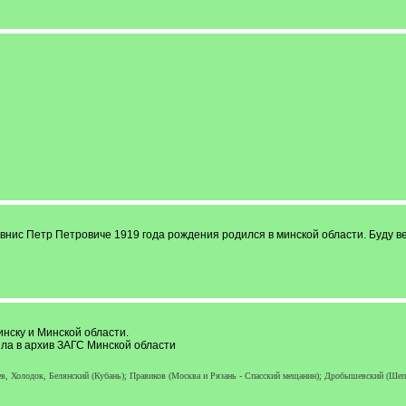
внис Петр Петровиче 1919 года рождения родился в минской области. Буду в
нску и Минской области.
ила в архив ЗАГС Минской области
, Холодок, Белянский (Кубань); Правиков (Москва и Рязань - Спасский мещанин); Дробышевский (Шеп