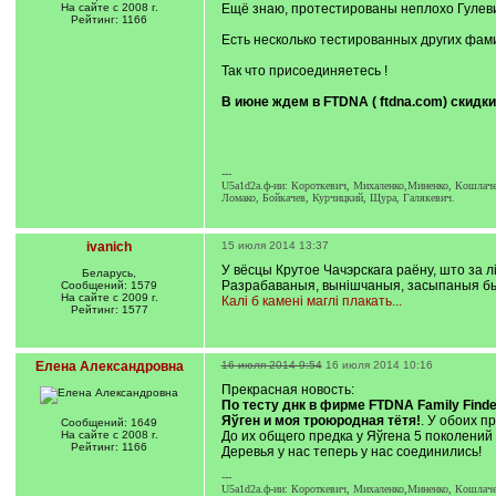
На сайте с 2008 г.
Ещё знаю, протестированы неплохо Гулевич
Рейтинг: 1166
Есть несколько тестированных других фами
Так что присоединяетесь !
В июне ждем в FTDNA ( ftdna.com) скидки
---
U5a1d2a.ф-ии: Короткевич, Михаленко,Миненко, Кошлачев
Ломако, Бойкачев, Курчицкий, Щура, Галякевич.
ivanich
15 июля 2014 13:37
У вёсцы Крутое Чачэрскага раёну, што за 
Беларусь,
Разрабаваныя, вынішчаныя, засыпаныя быт
Сообщений: 1579
На сайте с 2009 г.
Калi б каменi маглi плакать...
Рейтинг: 1577
Елена Александровна
16 июля 2014 9:54
16 июля 2014 10:16
Прекрасная новость:
По тесту днк в фирме FTDNA Family Find
Яўген и моя троюродная тётя!
. У обоих п
Сообщений: 1649
На сайте с 2008 г.
До их общего предка у Яўгена 5 поколений
Рейтинг: 1166
Деревья у нас теперь у нас соединились!
---
U5a1d2a.ф-ии: Короткевич, Михаленко,Миненко, Кошлачев