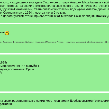
нского, находящихся в осаде в Смоленске от царя Алексея Михайловича и войс
теми, которые, за своим отсутствием, на свое место ставили почты (даточны
м Друцким-Соколинским, Станиславом Униховским подсудком, Александром П
и Смоленскими в 1654 г. месяца июня 9-го дня.
. в Дорогобужском стане, приобретенных от Михаила Баки, челядник
Войцех 
ать
, Холодок, Белянский (Кубань); Правиков (Москва и Рязань - Спасский мещанин); Дробышевский (Шеп
1999г
имофеевич 1911г д.Мануйлы
икума,проживал в г.Орше
7г
оих своих родственников с моими Короткевичами и Дробышевскими ( это кроме 
 фамилии.