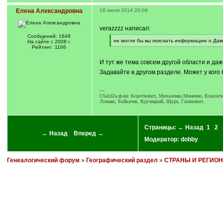
Елена Александровна
18 июля 2014 20:09
verazzzz написал:
Сообщений: 1649
[
не могли бы вы поискать информацию о Дав
На сайте с 2008 г.
q
[
Рейтинг: 1166
]
/
q
И тут же тема совсем другой области и да
]
Задавайте в другом разделе. Может у кого
---
U5a1d2a.ф-ии: Короткевич, Михаленко,Миненко, Кошлачев
Ломако, Бойкачев, Курчицкий, Щура, Галякевич.
Страницы:
← Назад
1
2
← Назад
Вперед →
Модератор:
dobby
Генеалогический форум
»
Географический раздел
»
СТРАНЫ И РЕГИО