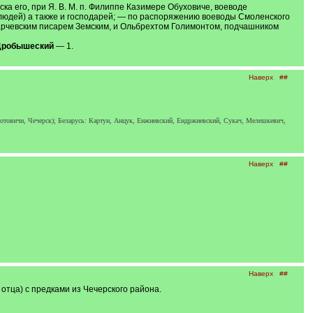
ка его, при Я. В. М. п. Филиппе Казимере Обуховиче, воеводе
х людей) а также и господарей; — по распоряжению воеводы Смоленского
арчевским писарем Земским, и Ольбрехтом Голимонтом, подчашником
Дробышеский
— 1.
Наверх
##
отовичи, Чечерск); Беларусь: Картун, Анцук, Енжиевский, Ендржиевский, Сукач, Мелешкевич,
Наверх
##
Наверх
##
отца) с предками из Чечерского района.