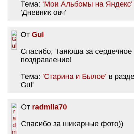
Тема:
'Мои Альбомы на Яндекс'
'Дневник овч'
От
Gul
Спасибо, Танюша за сердечное
поздравление!
Тема:
'Старина и Былое'
в разде
Gul'
От
radmila70
Спасибо за шикарные фото))