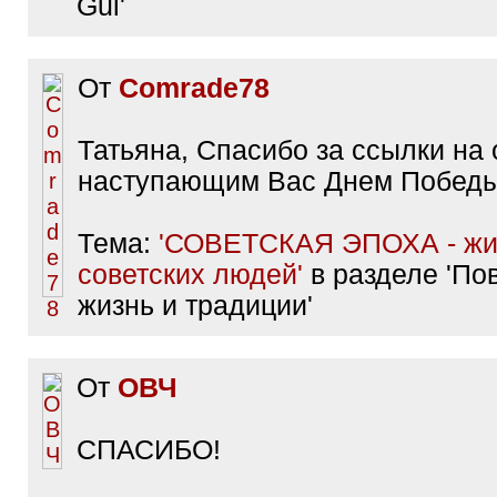
Gul'
От
Comrade78
Татьяна, Спасибо за ссылки на 
наступающим Вас Днем Победы
Тема:
'СОВЕТСКАЯ ЭПОХА - жиз
советских людей'
в разделе 'По
жизнь и традиции'
От
ОВЧ
СПАСИБО!