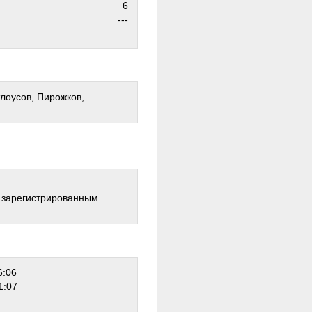
6
---
тлоусов, Пирожков,
о зарегистрированным
6:06
1:07