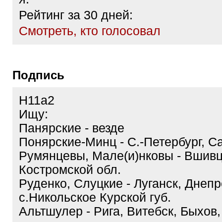
Рейтинг за 30 дней:
Cмотреть, кто голосовал
Подпись
H11a2
Ищу:
Панярские - везде
Понярские-Минц - С.-Петербург, С
Румянцевы, Мале(и)нковы - Вшив
Костромской обл.
Руденко, Слуцкие - Луганск, Днепр
с.Никольское Курской губ.
Альтшулер - Рига, Витебск, Быхов