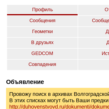
Профиль
О
Сообщения
Сообще
Геометки
Д
В друзьях
GEDCOM
Ис
Совпадения
Объявление
Провожу поиск в архивах Волгоградско
В этих списках могут быть Ваши предки
http://duhovenstvovd.ru/dokumenti/dokume