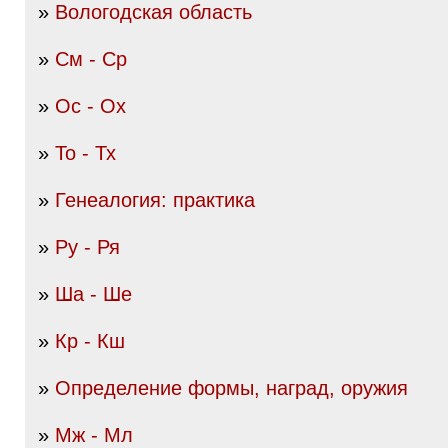
»
Вологодская область
»
См - Ср
»
Ос - Ох
»
То - Тх
»
Генеалогия: практика
»
Ру - Ря
»
Ша - Ше
»
Кр - Кш
»
Определение формы, наград, оружия
»
Мж - Мл