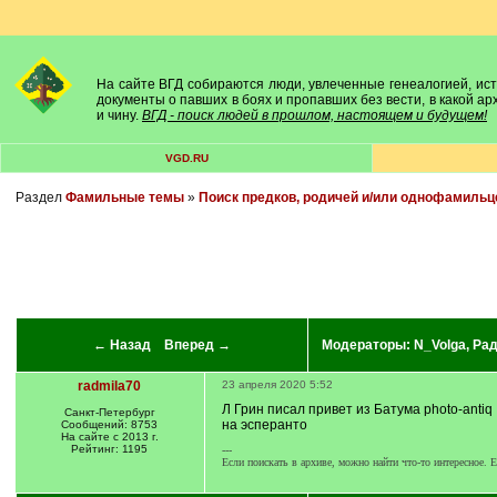
На сайте ВГД собираются люди, увлеченные генеалогией, исто
документы о павших в боях и пропавших без вести, в какой а
и чину.
ВГД - поиск людей в прошлом, настоящем и будущем!
VGD.RU
Раздел
Фамильные темы
»
Поиск предков, родичей и/или однофамильц
← Назад
Вперед →
Модераторы:
N_Volga
,
Ра
radmila70
23 апреля 2020 5:52
Л Грин писал привет из Батума photo-antiq
Санкт-Петербург
на эсперанто
Сообщений: 8753
На сайте с 2013 г.
Рейтинг: 1195
---
Если поискать в архиве, можно найти что-то интересное. Е