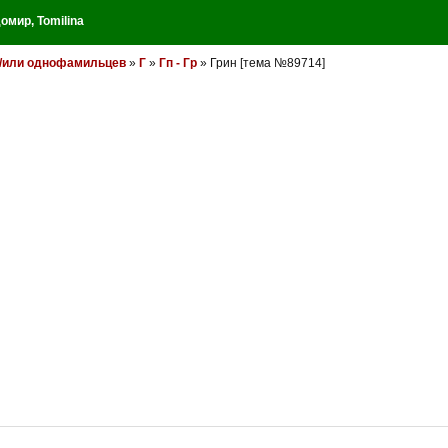
домир
,
Tomilina
и/или однофамильцев
»
Г
»
Гп - Гр
» Грин [тема №89714]