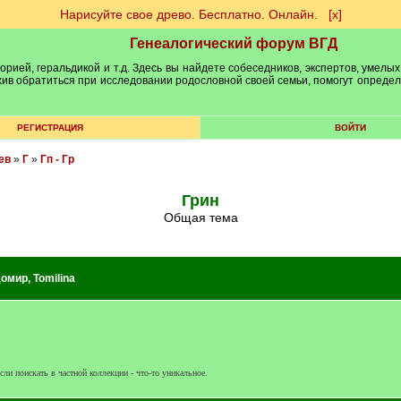
Нарисуйте свое древо. Бесплатно. Онлайн.
[х]
Генеалогический форум ВГД
рией, геральдикой и т.д. Здесь вы найдете собеседников, экспертов, умелых
рхив обратиться при исследовании родословной своей семьи, помогут опреде
РЕГИСТРАЦИЯ
ВОЙТИ
ев
»
Г
»
Гп - Гр
Грин
Общая тема
домир
,
Tomilina
сли поискать в частной коллекции - что-то уникальное.