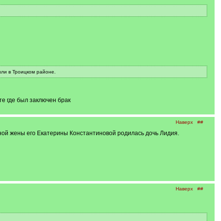
или в Троицком районе.
те где был заключен брак
Наверх
##
ной жены его Екатерины Константиновой родилась дочь Лидия.
Наверх
##