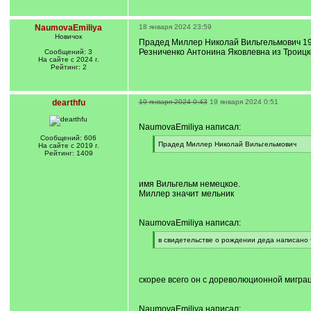
NaumovaEmiliya
18 января 2024 23:59
Новичок
Прадед Миллер Николай Вильгельмович 192
Резниченко Антонина Яковлевна из Троицко
Сообщений: 3
На сайте с 2024 г.
Рейтинг: 2
dearthfu
19 января 2024 0:43
19 января 2024 0:51
NaumovaEmiliya написал:
Сообщений: 606
[
Прадед Миллер Николай Вильгельмович
На сайте с 2019 г.
q
[
Рейтинг: 1409
]
/
q
]
имя Вильгельм немецкое.
Миллер значит мельник
NaumovaEmiliya написал:
[
в свидетельстве о рождении деда написано 
q
[
]
/
q
]
скорее всего он с дореволюционной мигра
NaumovaEmiliya написал: