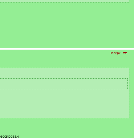
Наверх
##
рессирован