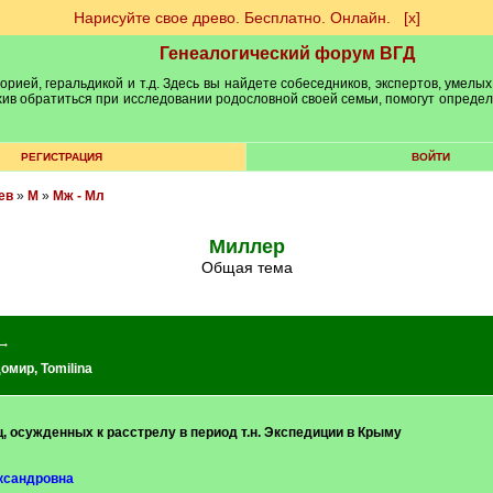
Нарисуйте свое древо. Бесплатно. Онлайн.
[х]
Генеалогический форум ВГД
рией, геральдикой и т.д. Здесь вы найдете собеседников, экспертов, умелых
рхив обратиться при исследовании родословной своей семьи, помогут опреде
РЕГИСТРАЦИЯ
ВОЙТИ
ев
»
М
»
Мж - Мл
Миллер
Общая тема
 →
домир
,
Tomilina
, осужденных к расстрелу в период т.н. Экспедиции в Крыму
ксандровна