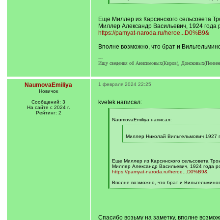
q
[
]
/
q
Еще Миллер из Карсинского сельсовета Тр
]
Миллер Александр Васильевич, 1924 года
https://pamyat-naroda.ru/heroe...D0%B9&
Вполне возможно, что брат и Вильгельмин
---
Ищу сведения об Анисимовых(Киров), Донсковых(Пензен
NaumovaEmiliya
1 февраля 2024 22:25
Новичок
kvetek написал:
Сообщений: 3
На сайте с 2024 г.
Рейтинг: 2
[
q
NaumovaEmiliya написал:
]
[
q
Миллер Николай Вильгельмович 1927 
]
[
/
q
]
Еще Миллер из Карсинского сельсовета Тро
Миллер Александр Васильевич, 1924 года р
https://pamyat-naroda.ru/heroe...D0%B9&
Вполне возможно, что брат и Вильгельмино
[
/
q
]
Спасибо возьму на заметку, вполне возмож