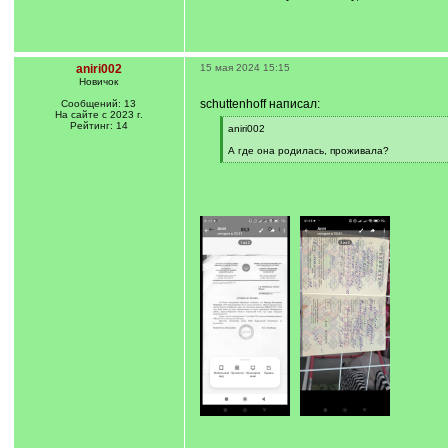
aniri002
15 мая 2024 15:15
Новичок
schuttenhoff написал:
Сообщений: 13
На сайте с 2023 г.
Рейтинг: 14
[
aniri002
q
]
А где она родилась, проживала?
[
/
q
]