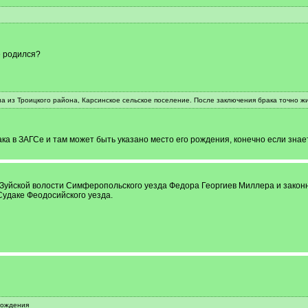
е родился?
 из Троицкого района, Карсинское сельское поселение. После заключения брака точно ж
а в ЗАГСе и там может быть указано место его рождения, конечно если знае
 Зуйской волости Симферопольского уезда Федора Георгиев Миллера и закон
Судаке Феодосийского уезда.
рождения