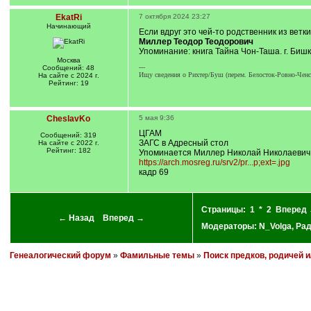
EkatRi
7 октября 2024 23:27
Начинающий
Если вдруг это чей-то родственник из ветки
Миллер Теодор Теодорович
Упоминание: книга Тайна Чон-Таша. г. Биш
Москва
---
Сообщений: 48
Ищу сведения о Рихтер/Буш (перем. Белосток-Ровно-Ченс
На сайте с 2024 г.
Рейтинг: 19
CheslavKo
5 мая 9:36
ЦГАМ
Сообщений: 319
ЗАГС в Адресный стол
На сайте с 2022 г.
Рейтинг: 182
Упоминается Миллер Николай Николаевич 
https://arch.mosreg.ru/srv2/pr...p;ext=.jpg
кадр 69
Страницы:
1
*
2
Вперед
← Назад
Вперед →
Модераторы:
N_Volga
,
Ра
Генеалогический форум
»
Фамильные темы
»
Поиск предков, родичей 