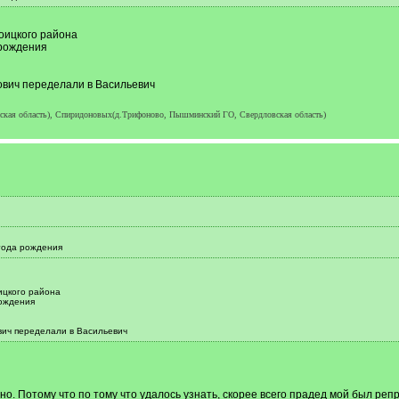
оицкого района
 рождения
ович переделали в Васильевич
ская область), Спиридоновых(д.Трифоново, Пышминский ГО, Свердловская область)
года рождения
ицкого района
ождения
вич переделали в Васильевич
но. Потому что по тому что удалось узнать, скорее всего прадед мой был реп