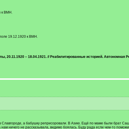
 к ВМН.
оле 19.12.1920 к ВМН.
лы, 20.11.1920 – 18.04.1921. // Реабилитированные историей. Автономная 
 в Славгороде, а бабушку реприсоровали. В Азию. Ещё по маме были брат Са
она нам ничего не рассказывала, видимо боялась. Буду рада если чем-то поможи