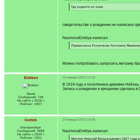
[
Где родился не знаю
q
[
]
/
q
]
свидетельстве о рождении не написано гд
NaumovaEmiliya написал:
[
Первая жена Резниченко Антонина Яковлевна
q
[
]
/
q
]
Можно попробовать запросить метрику брак
Bokken
19 января 2024 14:02
В 1919 году у поселянина деревни Нейзац
Запись о рождении и крещении сделана в 
Крым
Сообщений: 749
На сайте с 2016 г.
Рейтинг: 1807
kvetek
19 января 2024 18:00
Екатеринбург
NaumovaEmiliya написал:
Сообщений: 3468
На сайте с 2020 г.
Рейтинг: 1921
[
Миллер Николай Вильгельмович 1927 года 