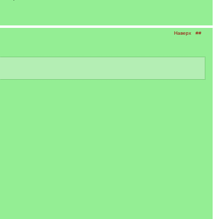
Наверх
##