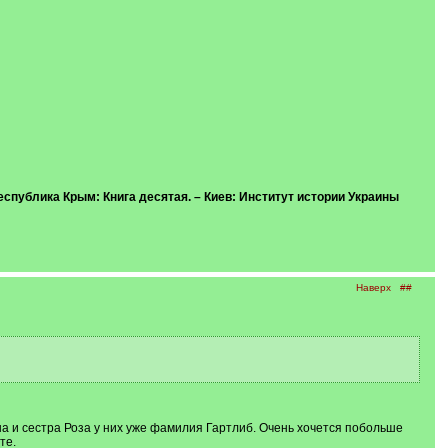
Республика Крым: Книга десятая. – Киев: Институт истории Украины
Наверх
##
ша и сестра Роза у них уже фамилия Гартлиб. Очень хочется побольше
те.