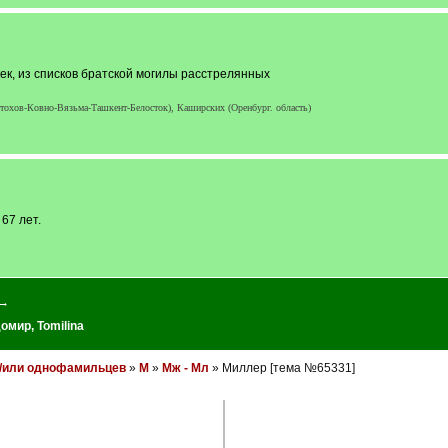
кек, из списков братской могилы расстрелянных
тохов-Ковно-Вязьма-Ташкент-Белосток), Каширских (Оренбург. область)
67 лет.
 →
домир
,
Tomilina
и/или однофамильцев
»
М
»
Мж - Мл
» Миллер [тема №65331]