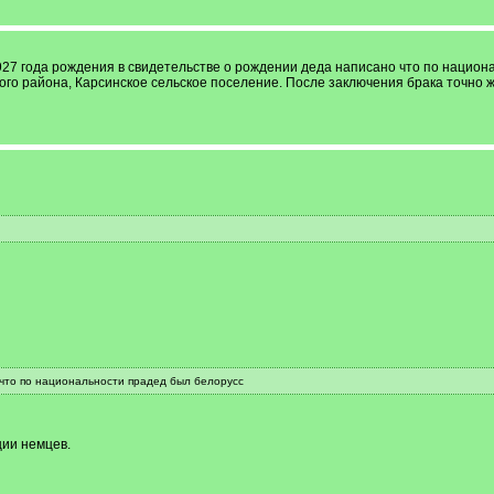
7 года рождения в свидетельстве о рождении деда написано что по национа
го района, Карсинское сельское поселение. После заключения брака точно ж
что по национальности прадед был белорусс
ции немцев.