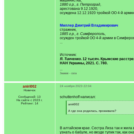
машинистка,
1880 г.р., г. Петроград
,
арестована 9.12.1920,
осуждена 12.12.1920 тройкой ОО 4-й армии
Миллер Дмитрий Владимирович
стражник,
1885 г.р., г. Симферополь
,
осужден тройкой ОО 4-й армии в Симфероп
...
Источник:
Я. Тинченко
. 12 тысяч. Крымские расстре
НАН Украины, 2021. С. 780.
---
Знания - сила
aniri002
24 ноября 2023 22:04
Новичок
schuttenhoff написал:
Сообщений: 13
На сайте с 2023 г.
Рейтинг: 14
[
aniri002
q
]
А где она родилась, проживала?
[
/
q
]
В алтайском крае. Сестра Лиза так и жила
узнать о бабуле, но везде тупик так, как 