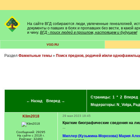
На сайте ВГД собираются люди, увлеченные генеалогией, исто
документы о павших в боях и пропавших без вести, в какой а
и чину.
ВГД - поиск людей в прошлом, настоящем и будущем!
VGD.RU
Раздел
Фамильные темы
»
Поиск предков, родичей и/или однофамильц
Страницы:
1
*
2
Вперед
← Назад
Вперед →
Модераторы:
N_Volga
,
Ра
Klim2018
29 мая 2023 18:45
Краткие биографические сведения на лиц
...
Сообщений: 29295
На сайте с 2018 г.
Миллер (Кузьмина-Морозова) Мария Але
Рейтинг: 32460