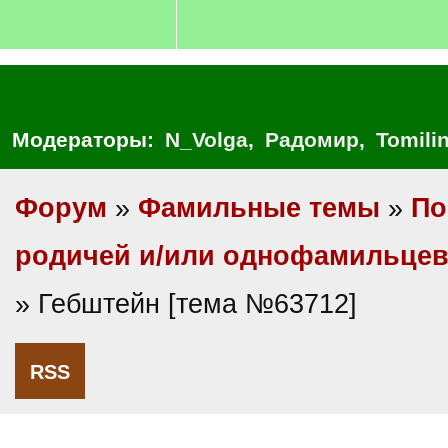
Модераторы:
N_Volga
,
Радомир
,
Tomili
Форум
»
Фамильные темы
»
По
родичей и/или однофамильце
» Гебштейн [тема №63712]
RSS