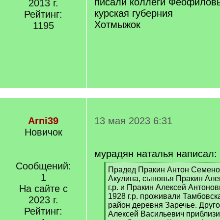
писали коллеги Феофилов
2013 г.
курская губерния
Рейтинг:
Хотмыжок
1195
Arni39
13 мая 2023 6:31
Новичок
мурадян наталья написал:
Сообщений:
[
Прадед Пракин Антон Семенов
1
q
Акулина, сыновья Пракин Але
]
На сайте с
г.р. и Пракин Алексей Антоно
1928 г.р. проживали Тамбовск
2023 г.
район деревня Заречье. Друг
Рейтинг:
Алексей Васильевич приблизите