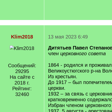
Klim2018
13 мая 2023 6:49
Дитятьев Павел Степано
член церковного совета
1864 - родился и проживал
Сообщений:
Великоустюгского р-на Вол
29295
Из крестьян.
На сайте с
До 1917 – был попечителе
2018 г.
церкви.
Рейтинг:
1932 – за связь с церковн
32460
кратковременно содержалс
Избран членом церковного 
1937, 5 августа - арестова