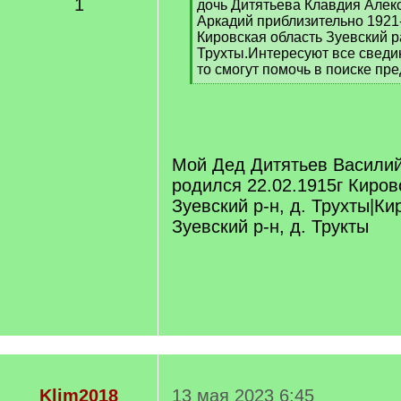
1
дочь Дитятьева Клавдия Алексе
Аркадий приблизительно 1921-
Кировская область Зуевский 
Трухты.Интересуют все сведин
то смогут помочь в поиске пр
[
/
q
]
Мой Дед Дитятьев Васили
родился 22.02.1915г Киров
Зуевский р-н, д. Трухты|Ки
Зуевский р-н, д. Трукты
Klim2018
13 мая 2023 6:45