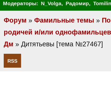
Модераторы:
N_Volga
,
Радомир
,
Tomili
Форум
»
Фамильные темы
»
По
родичей и/или однофамильце
Дм
» Дитятьевы [тема №27467]
RSS