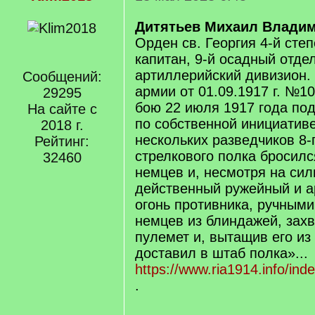
Дитятьев Михаил Влади
Орден св. Георгия 4-й степ
капитан, 9-й осадный отде
артиллерийский дивизион. 
Сообщений:
армии от 01.09.1917 г. №10
29295
бою 22 июля 1917 года под
На сайте с
по собственной инициативе
2018 г.
нескольких разведчиков 8-
Рейтинг:
стрелкового полка бросилс
32460
немцев и, несмотря на сил
действенный ружейный и а
огонь противника, ручным
немцев из блиндажей, зах
пулемет и, вытащив его из
доставил в штаб полка»...
https://www.ria1914.info/i
.