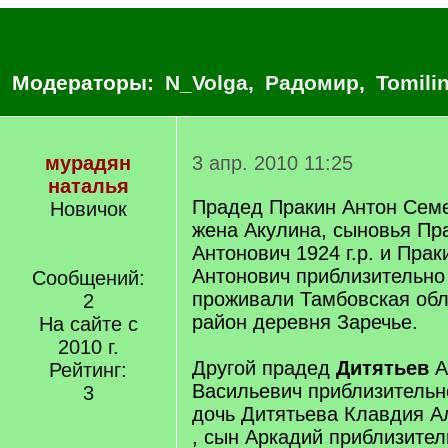
Модераторы:
N_Volga
,
Радомир
,
Tomili
мурадян
3 апр. 2010 11:25
наталья
Прадед Пракин Антон Семен
Новичок
жена Акулина, сыновья Пр
Антонович 1924 г.р. и Пра
Антонович приблизительно 
Сообщений:
проживали Тамбовская обл
2
район деревня Заречье.
На сайте с
2010 г.
Другой прадед
Дитятьев
А
Рейтинг:
Васильевич приблизительно 
3
дочь Дитятьева Клавдия Ал
, сын Аркадий приблизитель