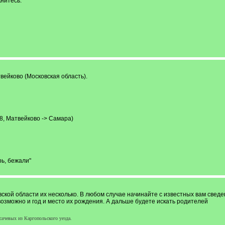
книтесь.
ейково (Московская область).
, Матвейково -> Самара)
ь, бежали"
вской области их несколько. В любом случае начинайте с известных вам свед
озможно и год и место их рождения. А дальше будете искать родителей
ачевых из Каргопольского уезда.