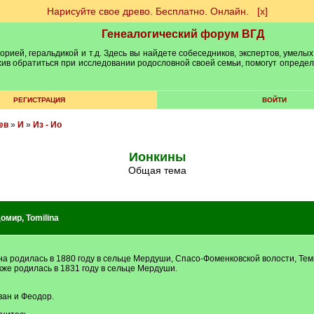
Нарисуйте свое древо. Бесплатно. Онлайн.
[х]
Генеалогический форум ВГД
рией, геральдикой и т.д. Здесь вы найдете собеседников, экспертов, умелых
рхив обратиться при исследовании родословной своей семьи, помогут опреде
РЕГИСТРАЦИЯ
ВОЙТИ
ев
»
И
»
Из - Ио
Ионкины
Общая тема
домир
,
Tomilina
родилась в 1880 году в сельце Мердуши, Спасо-Фоменковской волости, Темни
кже родилась в 1831 году в сельце Мердуши.
ван и Феодор.