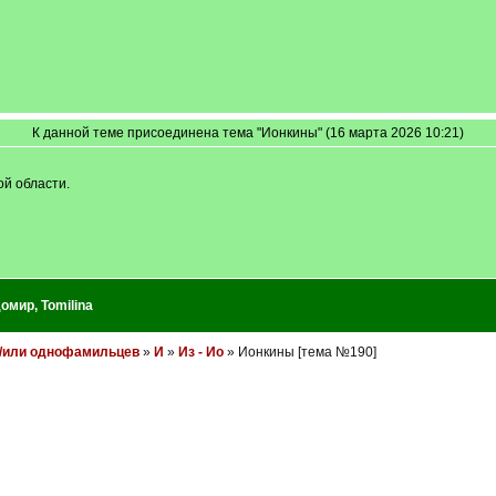
К данной теме присоединена тема "Ионкины" (16 марта 2026 10:21)
й области.
домир
,
Tomilina
и/или однофамильцев
»
И
»
Из - Ио
» Ионкины [тема №190]