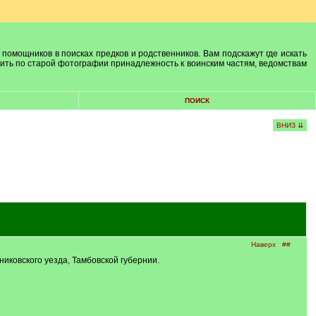
 помощников в поисках предков и родственников. Вам подскажут где искать
лить по старой фотографии принадлежность к воинским частям, ведомствам
ПОИСК
ВНИЗ ⇊
Наверх
##
ковского уезда, Тамбовской губернии.