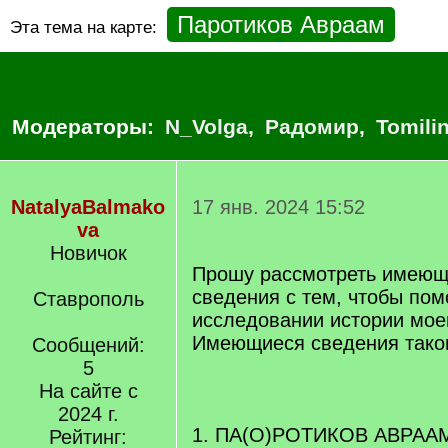
Паротиков Авраам
Эта тема на карте:
Модераторы:
N_Volga
,
Радомир
,
Tomili
NatalyaBalmako
17 янв. 2024 15:52
va
Новичок
Прошу рассмотреть имеющ
сведения с тем, чтобы пом
Ставрополь
исследовании истории мое
Имеющиеся сведения тако
Сообщений:
5
На сайте с
2024 г.
1. ПА(О)РОТИКОВ АВРААМ
Рейтинг: