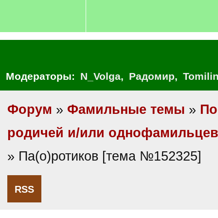
Модераторы:
N_Volga
,
Радомир
,
Tomili
Форум
»
Фамильные темы
»
По
родичей и/или однофамильце
» Па(о)ротиков [тема №152325]
RSS