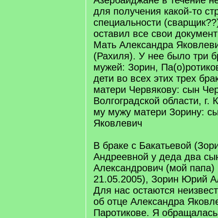
Азербайджане в течение н
для получения какой-то ст
специальности (сварщик??)
оставил все свои документ
Мать Александра Яковлеви
(Рахиля). У нее было три 
мужей: Зорин, Па(о)ротико
дети во всех этих трех бра
матери Червякову: сын Чер
Волгоградской области, г. 
му мужу матери Зорину: с
Яковлевич
В браке с Бакатьевой (Зо
Андреевной у деда два сы
Александрович (мой папа) 
21.05.2005), Зорин Юрий А
Для нас остаются неизвес
об отце Александра Яковл
Паротикове. Я обращалас