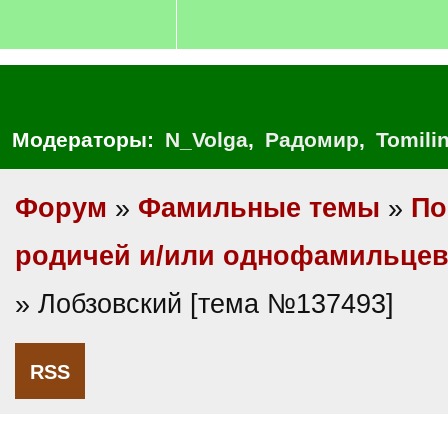
Модераторы:
N_Volga
,
Радомир
,
Tomili
Форум
»
Фамильные темы
»
По
родичей и/или однофамильце
» Лобзовский [тема №137493]
RSS