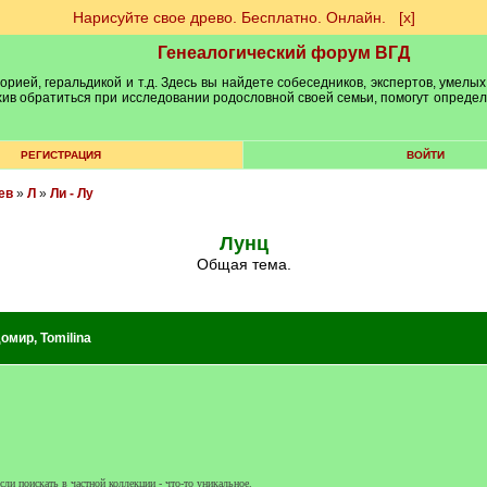
Нарисуйте свое древо. Бесплатно. Онлайн.
[х]
Генеалогический форум ВГД
рией, геральдикой и т.д. Здесь вы найдете собеседников, экспертов, умелых
рхив обратиться при исследовании родословной своей семьи, помогут опреде
РЕГИСТРАЦИЯ
ВОЙТИ
ев
»
Л
»
Ли - Лу
Лунц
Общая тема.
домир
,
Tomilina
сли поискать в частной коллекции - что-то уникальное.