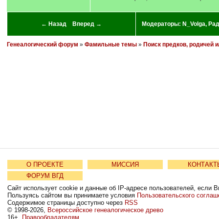
← Назад
Вперед →
Модераторы:
N_Volga
,
Ра
Генеалогический форум
»
Фамильные темы
»
Поиск предков, родичей 
О ПРОЕКТЕ
МИССИЯ
КОНТАКТ
ФОРУМ ВГД
Сайт использует cookie и данные об IP-адресе пользователей, если В
Пользуясь сайтом вы принимаете условия
Пользовательского соглаш
Содержимое страницы доступно через
RSS
© 1998-2026,
Всероссийское генеалогическое древо
16+
Правообладателям