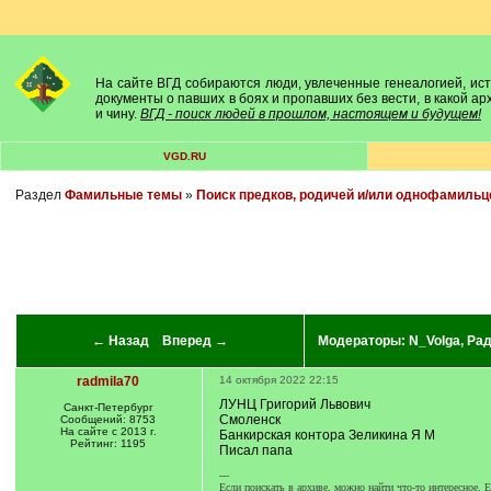
На сайте ВГД собираются люди, увлеченные генеалогией, исто
документы о павших в боях и пропавших без вести, в какой а
и чину.
ВГД - поиск людей в прошлом, настоящем и будущем!
VGD.RU
Раздел
Фамильные темы
»
Поиск предков, родичей и/или однофамильц
← Назад
Вперед →
Модераторы:
N_Volga
,
Ра
radmila70
14 октября 2022 22:15
ЛУНЦ Григорий Львович
Санкт-Петербург
Смоленск
Сообщений: 8753
На сайте с 2013 г.
Банкирская контора Зеликина Я М
Рейтинг: 1195
Писал папа
---
Если поискать в архиве, можно найти что-то интересное. Е