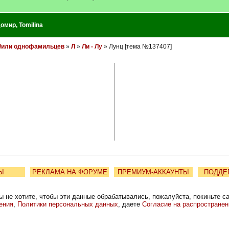
домир
,
Tomilina
и/или однофамильцев
»
Л
»
Ли - Лу
» Лунц [тема №137407]
Ы
РЕКЛАМА НА ФОРУМЕ
ПРЕМИУМ-АККАУНТЫ
ПОДДЕ
ы не хотите, чтобы эти данные обрабатывались, пожалуйста, покиньте с
ения
,
Политики персональных данных
, даете
Согласие на распростране