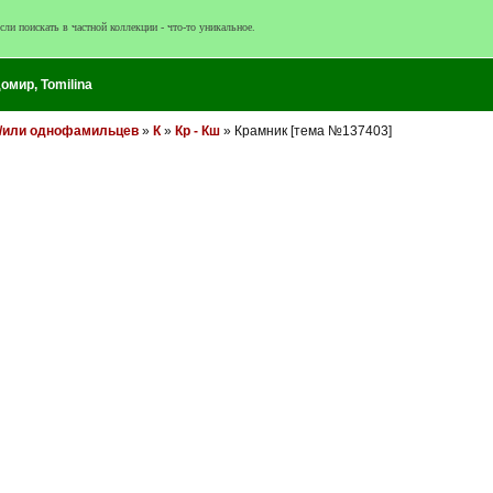
сли поискать в частной коллекции - что-то уникальное.
домир
,
Tomilina
и/или однофамильцев
»
К
»
Кр - Кш
» Крамник [тема №137403]