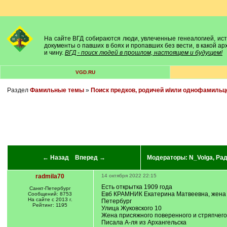
На сайте ВГД собираются люди, увлеченные генеалогией, исто
документы о павших в боях и пропавших без вести, в какой а
и чину.
ВГД - поиск людей в прошлом, настоящем и будущем!
VGD.RU
Раздел
Фамильные темы
»
Поиск предков, родичей и/или однофамильц
← Назад
Вперед →
Модераторы:
N_Volga
,
Ра
radmila70
14 октября 2022 22:15
Есть открытка 1909 года
Санкт-Петербург
Евб КРАМНИК Екатерина Матвеевна, жена
Сообщений: 8753
На сайте с 2013 г.
Петербург
Рейтинг: 1195
Улица Жуковского 10
Жена присяжного поверенного и стряпчего
Писала А-ля из Архангельска