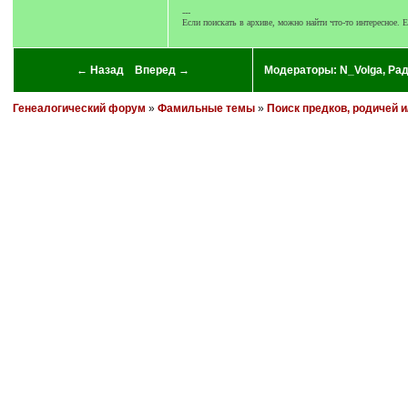
---
Если поискать в архиве, можно найти что-то интересное. Е
← Назад
Вперед →
Модераторы:
N_Volga
,
Ра
Генеалогический форум
»
Фамильные темы
»
Поиск предков, родичей 