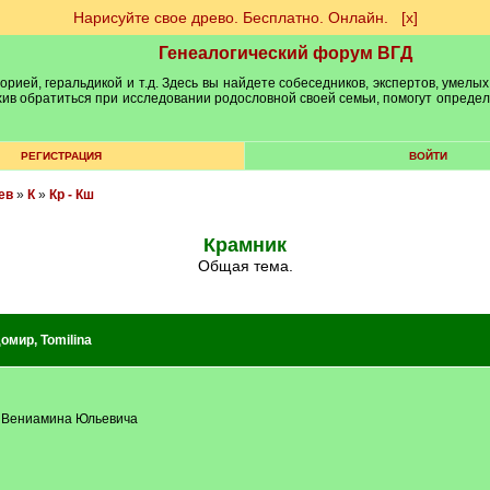
Нарисуйте свое древо. Бесплатно. Онлайн.
[х]
Генеалогический форум ВГД
рией, геральдикой и т.д. Здесь вы найдете собеседников, экспертов, умелых
рхив обратиться при исследовании родословной своей семьи, помогут опреде
РЕГИСТРАЦИЯ
ВОЙТИ
ев
»
К
»
Кр - Кш
Крамник
Общая тема.
домир
,
Tomilina
 Вениамина Юльевича