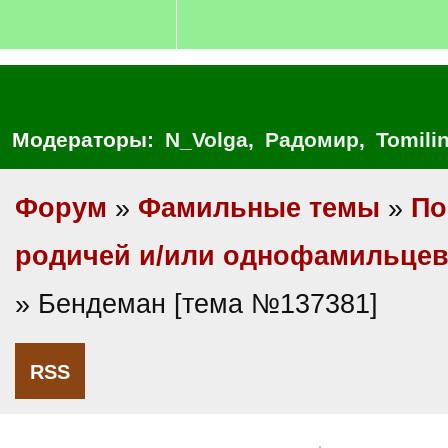
Модераторы:
N_Volga
,
Радомир
,
Tomili
Форум
»
Фамильные темы
»
По
родичей и/или однофамильце
» Бендеман [тема №137381]
RSS