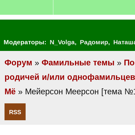
Модераторы:
N_Volga
,
Радомир
,
Наташ
Форум
»
Фамильные темы
»
По
родичей и/или однофамильце
Мё
» Мейерсон Меерсон [тема №
RSS