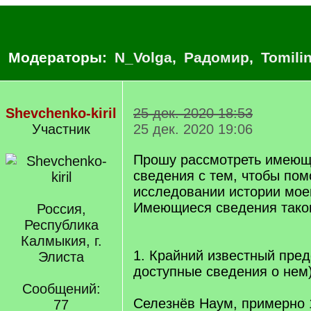
Модераторы:
N_Volga
,
Радомир
,
Tomili
Shevchenko-kiril
25 дек. 2020 18:53
Участник
25 дек. 2020 19:06
Прошу рассмотреть имеющ
сведения с тем, чтобы пом
исследовании истории мое
Имеющиеся сведения тако
Россия,
Республика
Калмыкия, г.
1. Крайний известный пре
Элиста
доступные сведения о нем
Сообщений:
Селезнёв Наум, примерно 
77