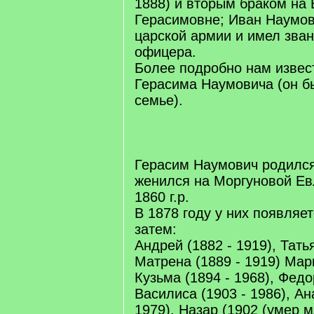
1888) и вторым браком на
Герасимовне; Иван Наумов
царской армии и имел зван
офицера.
Более подробно нам извес
Герасима Наумовича (он 
семье).
Герасим Наумович родился 
женился на Моргуновой Е
1860 г.р.
В 1878 году у них появляе
затем:
Андрей (1882 - 1919), Татья
Матрена (1889 - 1919) Марь
Кузьма (1894 - 1968), Федо
Василиса (1903 - 1986), Ан
1979), Назар (1902 (умер 