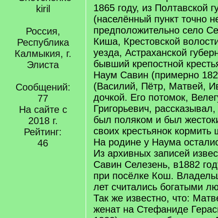
1865 году, из Полтавской г
(населённый пункт точно не
предположительно село Се
Россия,
Киша, Крестовской волости
Республика
уезда, Астраханской губер
Калмыкия, г.
бывший крепостной кресть
Элиста
Наум Савин (примерно 1820
(Василий, Пётр, Матвей, И
Сообщений:
дочкой. Его потомок, Веле
77
Григорьевич, рассказывал,
На сайте с
был поляком и был жесток
2018 г.
своих крестьянок кормить 
Рейтинг:
На родине у Наума остали
46
Из архивных записей извес
Савин Селезень, в1882 год
при посёлке Кош. Владель
лет считались богатыми л
Так же известно, что: Мат
женат на Стефаниде Герас