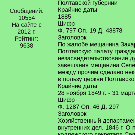
Полтавской губернии
Крайние даты
Сообщений:
1885
10554
Шифр
На сайте с
Ф. 797 Оп. 19 Д. 43878
2012 г.
Заголовок
Рейтинг:
По жалобе мещанина Заха
9638
Полтавскую палату граждан
незасвидетельствование д
завещания мещанина Селез
между прочим сделано нек
в пользу церкви Полтавско
Крайние даты
28 ноября 1849 г. - 31 март
Шифр
Ф. 1287 Оп. 46 Д. 297
Заголовок
Хозяйственный департаме
внутренних дел. 1846 г. О
коллежского секретаря Сел