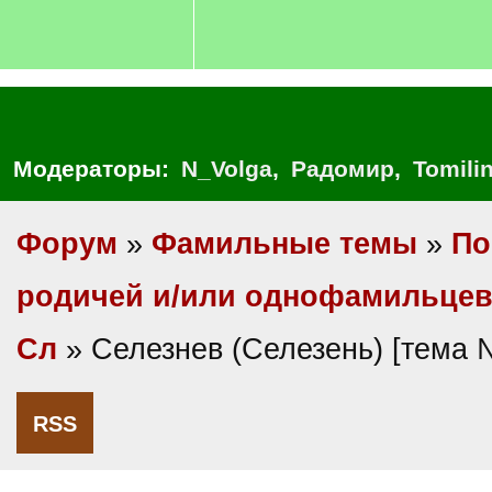
Модераторы:
N_Volga
,
Радомир
,
Tomili
Форум
»
Фамильные темы
»
По
родичей и/или однофамильце
Сл
» Селезнев (Селезень) [тема 
RSS