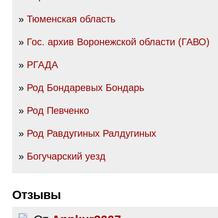
»
Тюменская область
»
Гос. архив Воронежской области (ГАВО)
»
РГАДА
»
Род Бондаревых Бондарь
»
Род Певченко
»
Род Равдугиных Ралдугиных
»
Богучарский уезд
Отзывы