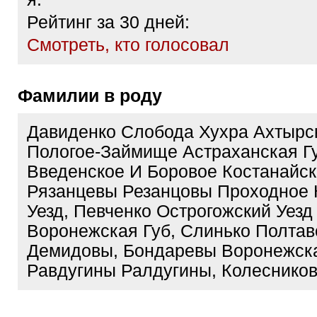
Рейтинг за 30 дней:
Cмотреть, кто голосовал
Фамилии в роду
Давиденко Слобода Хухра Ахтырс
Пологое-Займище Астраханская Г
Введенское И Боровое Костанайс
Рязанцевы Резанцовы Проходное 
Уезд, Певченко Острогожский Уезд
Воронежская Губ, Слинько Полтав
Демидовы, Бондаревы Воронежска
Равдугины Ралдугины, Колеснико