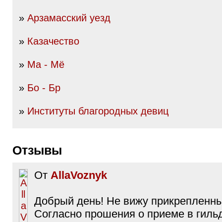
»
Арзамасский уезд
»
Казачество
»
Ма - Мё
»
Бо - Бр
»
Институты благородных девиц
Отзывы
От
AllaVoznyk
Добрый день! Не вижу прикрепленны
Согласно прошения о приеме в гиль