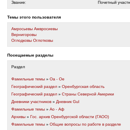
Звание:
Почетный участ
Темы этого пользователя
Амросьевы Амвросиевы
Вернигоровы
Оглодковы Оглотковы
Посещаемые разделы
Раздел
Фамильные темы
»
Оа - Ое
Географический раздел
»
Оренбургская область
Географический раздел
»
Страны Северной Америки
Дневники участников
»
Дневник Gul
Фамильные темы
»
Ао - Аф
Архивы
»
Гос. архив Оренбургской области (ГАОО)
Фамильные темы
»
Общие вопросы по работе в разделе