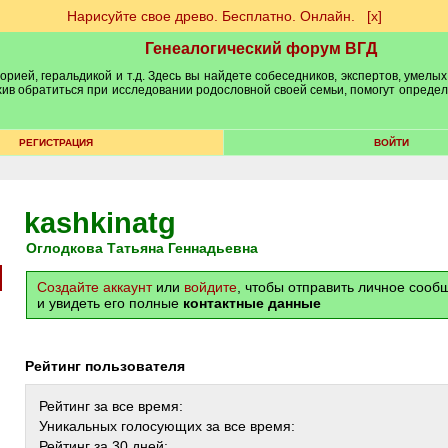
Нарисуйте свое древо. Бесплатно. Онлайн.
[х]
Генеалогический форум ВГД
рией, геральдикой и т.д. Здесь вы найдете собеседников, экспертов, умелых
рхив обратиться при исследовании родословной своей семьи, помогут опреде
РЕГИСТРАЦИЯ
ВОЙТИ
kashkinatg
Оглодкова Татьяна Геннадьевна
Создайте аккаунт
или
войдите
, чтобы отправить личное соо
и увидеть его полные
контактные данные
Рейтинг пользователя
Рейтинг за все время:
Уникальных голосующих за все время:
Рейтинг за 30 дней: