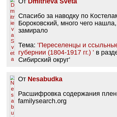
От
Dmitrieva Sveta
Спасибо за наводку по Костела
Бороковский, много чего нашла,
замирало
Тема:
'Переселенцы и ссыльные
губернии (1804-1917 гг.) '
в разде
Сибирский округ'
От
Nesabudka
Расшифровка содержания плено
familysearch.org