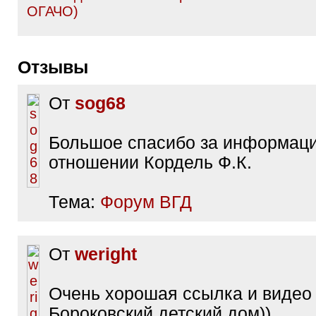
ОГАЧО)
Отзывы
От
sog68
Большое спасибо за информац
отношении Кордель Ф.К.
Тема:
Форум ВГД
От
weright
Очень хорошая ссылка и видео
Бороковский детский дом)).