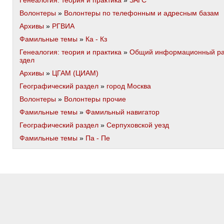
Генеалогия: теория и практика
»
ЗАГС
Волонтеры
»
Волонтеры по телефонным и адресным базам
Архивы
»
РГВИА
Фамильные темы
»
Ка - Кз
Генеалогия: теория и практика
»
Общий информационный р
здел
Архивы
»
ЦГАМ (ЦИАМ)
Географический раздел
»
город Москва
Волонтеры
»
Волонтеры прочие
Фамильные темы
»
Фамильный навигатор
Географический раздел
»
Серпуховской уезд
Фамильные темы
»
Па - Пе