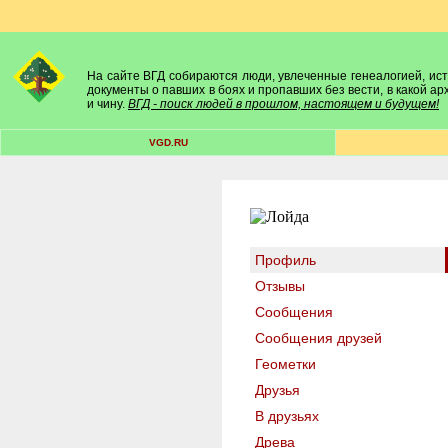
На сайте ВГД собираются люди, увлеченные генеалогией, исто
документы о павших в боях и пропавших без вести, в какой а
и чину.
ВГД - поиск людей в прошлом, настоящем и будущем!
VGD.RU
Профиль
Отзывы
Сообщения
Сообщения друзей
Геометки
Друзья
В друзьях
Древа