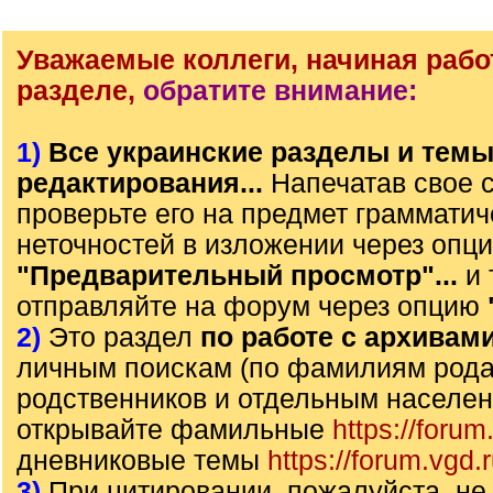
Уважаемые коллеги, начиная рабо
разделе,
обратите внимание:
1)
Все украинские разделы и тем
редактирования...
Напечатав свое 
проверьте его на предмет грамматич
неточностей в изложении через опц
"Предварительный просмотр"...
и 
отправляйте на форум через опцию
2)
Это раздел
по работе с архивам
личным поискам (по фамилиям рода)
родственников и отдельным населе
открывайте фамильные
https://forum
дневниковые темы
https://forum.vgd.
3)
При цитировании, пожалуйста, не 