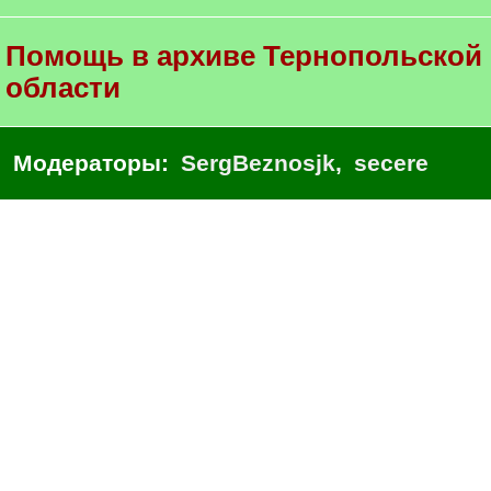
Помощь в архиве Тернопольской
области
Модераторы:
SergBeznosjk
,
secere