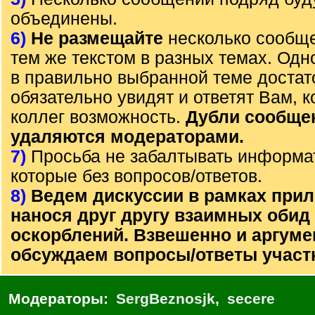
объединены.
6)
Не размещайте
несколько сообще
тем же текстом в разных темах. Од
в правильно выбранной теме достат
обязательно увидят и ответят Вам, к
коллег возможность.
Дубли сообще
удаляются модераторами.
7)
Просьба не забалтывать информа
которые без вопросов/ответов.
8)
Ведем дискуссии в рамках прил
нанося друг другу взаимных обид
оскорблений. Взвешенно и аргум
обсуждаем вопросы/ответы участ
Модераторы:
SergBeznosjk
,
secere