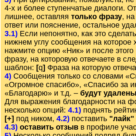
4-х и более ступенчатые диалоги. О
лишнее, оставляя
только фразу
, н
ответ или пояснение, остальное уда
3.1)
Если непонятно, как это сделать
нижнем углу сообщения на которое х
нажмите опцию «Ник» и после этого 
фразу, на которовую отвечаете в с
шаблон:
[
q
]
Фраза на которую отвеч
4)
Сообщения только со словами «С
«Огромное спасибо», «Спасибо за 
«Благодарю» и т.д. –
будут удален
Для выражения благодарности на ф
несколько опций:
4.1)
поднять рейти
[+]
под ником,
4.2)
поставить
"лайк"
4.3)
оставить отзыв
в профиле учас
5)
Несколько сообщений подряд буд