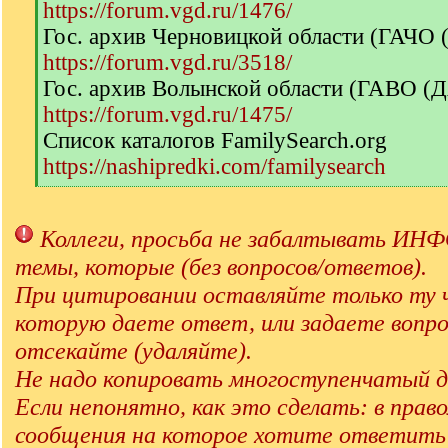
https://forum.vgd.ru/1476/
Гос. архив Черновицкой области (ГАЧО
https://forum.vgd.ru/3518/
Гос. архив Волынской области (ГАВО (
https://forum.vgd.ru/1475/
Список каталогов FamilySearch.org
https://nashipredki.com/familysearch
[
/
q
Коллеги, просьба не забалтывать 
]
темы, которые (без вопросов/ответов).
При цитировании оставляйте только ту 
которую даете ответ, или задаете вопро
отсекайте (удаляйте).
Не надо копировать многоступенчатый д
Если непонятно, как это сделать: в прав
сообщения на которое хотите ответит