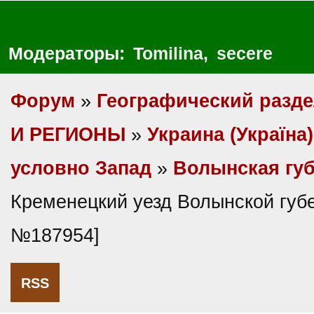
Модераторы:
Tomilina
,
secere
Форум
»
Географический разд
И РЕГИОНЫ
»
Украина (Україна)
условно Запад
»
Волынская гу
Кременецкий уезд Волынской губ
№187954]
RSS