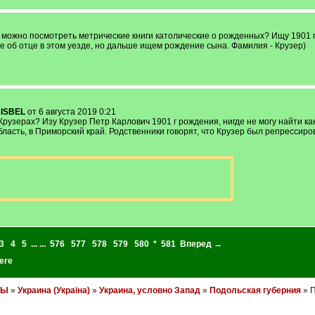
е можно посмотреть метрические книги католические о рожденных? Ищу 1901 г
е об отце в этом уезде, но дальше ищем рождение сына. Фамилия - Крузер)
ISBEL
от 6 августа 2019 0:21
Крузерах? Изу Крузер Петр Карлович 1901 г рождения, нигде не могу найти 
бласть, в Приморский край. Родственники говорят, что Крузер был репрессир
3
4
5
... ...
576
577
578
579
580
*
581
Вперед →
ere
НЫ
»
Украина (Україна)
»
Украина, условно Запад
»
Подольская губерния
» П