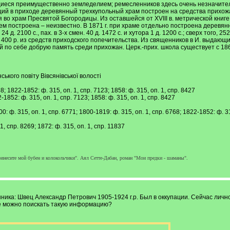
иеся преимущественно земледелием; ремесленников здесь очень незначитель
ющий в приходе деревянный трехкупольный храм построен на средства прихож
 во храм Пресвятой Богородицы. Из оставшейся от XVIII в. метрической книге
кем построена – неизвестно. В 1871 г. при храме отдельно построена деревянн
ах 24 д. 2100 с., пах. в 3-х смен. 40 д. 1472 с. и хутора 1 д. 1200 с.; сверх тог
ю 400 р. из средств приходского попечительства. Из священников в И. выда
ий по себе добрую память среди прихожан. Церк.-прих. школа существует с 186
ського повіту Вівсянівської волості
; 1822-1852: ф. 315, оп. 1, спр. 7123; 1858: ф. 315, оп. 1, спр. 8427
-1852: ф. 315, оп. 1, спр. 7123; 1858: ф. 315, оп. 1, спр. 8427
00: ф. 315, оп. 1, спр. 6771; 1800-1819: ф. 315, оп. 1, спр. 6768; 1822-1852: ф. 31
1, спр. 8269; 1872: ф. 315, оп. 1, спр. 11837
ринесите мой бубен и колокольчики". Аял Сетте-Дабан, роман "Мои предки - шаманы".
ника: Швец Александр Петрович 1905-1924 г.р. Был в оккупации. Сейчас личн
де можно поискать такую информацию?