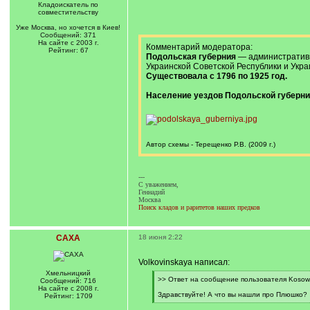
Кладоискатель по
совместительству
Уже Москва, но хочется в Киев!
Сообщений: 371
На сайте с 2003 г.
Комментарий модератора:
Рейтинг: 67
Подольская губерния
— административн
Украинской Советской Республики и Укра
Существовала с 1796 по 1925 год.
Население уездов Подольской губернии
Автор схемы - Терещенко Р.В. (2009 г.)
---
C уважением,
Геннадий
Москва
Поиск кладов и раритетов наших предков
САХА
18 июня 2:22
Volkovinskaya написал:
Хмельницкий
[
>> Ответ на сообщение пользователя Kosowe
Сообщений: 716
q
На сайте с 2008 г.
]
Здравствуйте! А что вы нашли про Плюшко?
Рейтинг: 1709
[
/