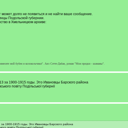
ут может долго не появиться и не найти ваше сообщение.
инцы Подольской губернии.
ство в Хмельницком архиве:
ринесите мой бубен и колокольчики". Аял Сетте-Дабан, роман "Мои предки - шаманы".
13 за 1900-1915 годы. Это Ивановцы Барского района
ського повіту Подільської губернії
 за 1900-1915 годы. Это Ивановцы Барского района
кого повіту Подільської губернії