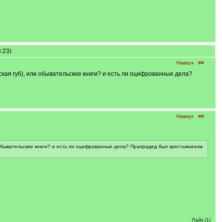
:23)
Наверх
##
ская губ), или обывательские книги? и есть ли оцифрованные дела?
Наверх
##
и обывательские книги? и есть ли оцифрованные дела? Прапрадед был крестьянином
Лайк (1)