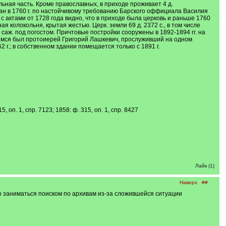
ная часть. Кроме православных, в приходе проживает 4 д.
ан в 1760 г. по настойчивому требованию Барского оффициала Василия
 с актами от 1728 года видно, что в приходе была церковь и раньше 1760
ая колокольня, крытая жестью. Церк. земли 69 д. 2372 с., в том числе
о, 252 саж. под погостом. Причтовые постройки сооружены в 1892-1894 гг. на
ющимся был протоиерей Григорий Лашкевич, прослуживший на одном
2 г.; в собственном здании помещается только с 1891 г.
5, оп. 1, спр. 7123; 1858: ф. 315, оп. 1, спр. 8427
Лайк (1)
Наверх
##
о заниматься поиском по архивам из-за сложившейся ситуации