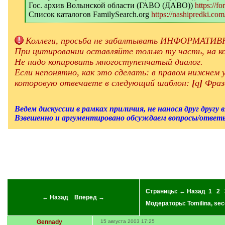
Гос. архив Волынской области (ГАВО (ДАВО))
https://f
Список каталогов FamilySearch.org
https://nashipredki.com
[
/
q
Коллеги, просьба не забалтывать ИНФОРМАТИВН
]
При цитировании оставляйте только ту часть, на ко
Не надо копировать многоступенчатый диалог.
Если непонятно, как это сделать: в правом нижнем
которовую отвечаете в следующий шаблон:
[
q
]
Фраз
Ведем дискуссии в рамках приличия, не нанося друг другу 
Взвешенно и аргументировано обсуждаем вопросы/ответы
Страницы:
← Назад
1
2
← Назад
Вперед →
Модераторы:
Tomilina
,
sec
Gennady
15 августа 2003 17:25