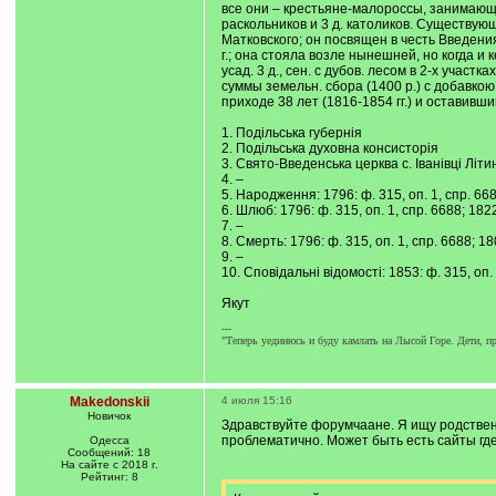
все они – крестьяне-малороссы, занимающ
раскольников и 3 д. католиков. Существу
Матковского; он посвящен в честь Введения
г.; она стояла возле нынешней, но когда и 
усад. 3 д., сен. с дубов. лесом в 2-х участк
суммы земельн. сбора (1400 р.) с добавко
приходе 38 лет (1816-1854 гг.) и оставивш
1. Подільська губернія
2. Подільська духовна консисторія
3. Свято-Введенська церква с. Іванівці Літин
4. –
5. Народження: 1796: ф. 315, оп. 1, спр. 6688
6. Шлюб: 1796: ф. 315, оп. 1, спр. 6688; 1822
7. –
8. Смерть: 1796: ф. 315, оп. 1, спр. 6688; 18
9. –
10. Сповідальні відомості: 1853: ф. 315, оп. 
Якут
---
"Теперь уединюсь и буду камлать на Лысой Горе. Дети, п
Makedonskii
4 июля 15:16
Новичок
Здравствуйте форумчаане. Я ищу родствен
проблематично. Может быть есть сайты г
Одесса
Сообщений: 18
На сайте с 2018 г.
Рейтинг: 8