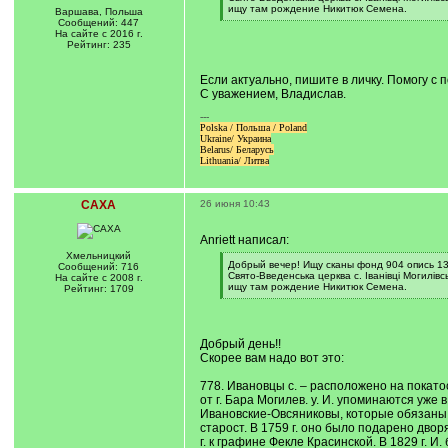
]
ищу там рождение Никитюк Семена.
Варшава, Польша
[
Сообщений: 447
/
На сайте с 2016 г.
q
Рейтинг: 235
]
Если актуально, пишите в личку. Помогу с 
С уважением, Владислав.
---
Polska / Польша / Poland
Ukraine/ Украина
Belarus/ Беларусь
Lithuania/ Литва
САХА
26 июня 10:43
Anriett написал:
Хмельницкий
[
Добрый вечер! Ищу сканы фонд 904 опись 13
Сообщений: 716
q
Свято-Введенська церква с. Іванівці Могилівсь
На сайте с 2008 г.
]
ищу там рождение Никитюк Семена.
Рейтинг: 1709
[
/
q
]
Добрый день!!
Скорее вам надо вот это:
778. Ивановцы с. – расположено на покатос
от г. Бара Могилев. у. И. упоминаются уже
Ивановские-Овсяниковы, которые обязаны б
старост. В 1759 г. оно было подарено дво
г. к графине Фекле Красинской. В 1829 г. 