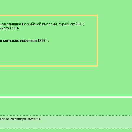
ая единица Российской империи, Украинской НР,
инской ССР.
 согласно переписи 1897 г.
cki от 28 октября 2025 0:14