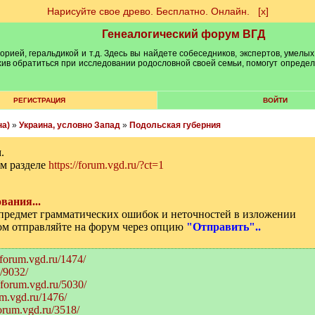
Нарисуйте свое древо. Бесплатно. Онлайн.
[х]
Генеалогический форум ВГД
рией, геральдикой и т.д. Здесь вы найдете собеседников, экспертов, умелых
рхив обратиться при исследовании родословной своей семьи, помогут опреде
РЕГИСТРАЦИЯ
ВОЙТИ
на)
»
Украина, условно Запад
»
Подольская губерния
.
м разделе
https://forum.vgd.ru/?ct=1
вания...
а предмет грамматических ошибок и неточностей в изложении
том отправляйте на форум через опцию
"Отправить"..
//forum.vgd.ru/1474/
u/9032/
//forum.vgd.ru/5030/
um.vgd.ru/1476/
forum.vgd.ru/3518/