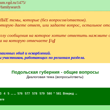
orum.vgd.ru/1475/
/familysearch
ЫЕ темы, которые (без вопросов/ответов).
торую даете ответ, или задаете вопрос, остальное отс
 углу сообщения на которое хотите ответить нажмите о
а на которую отвечаете
[
/q
]
взаимных обид и оскорблений.
 участников, работающих по регионам раздела.
Подольская губерния - общие вопросы
Диалоговая тема (вопросы/ответы)
3
4
5
... ...
576
577
578
579
580
*
581
Вперед →
ere