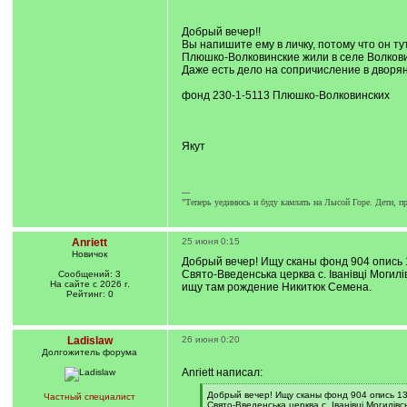
q
]
Добрый вечер!!
Вы напишите ему в личку, потому что он т
Плюшко-Волковинские жили в селе Волков
Даже есть дело на сопричисление в дворян
фонд 230-1-5113 Плюшко-Волковинских
Якут
---
"Теперь уединюсь и буду камлать на Лысой Горе. Дети, п
Anriett
25 июня 0:15
Новичок
Добрый вечер! Ищу сканы фонд 904 опись 
Свято-Введенська церква с. Іванівці Могилів
Сообщений: 3
На сайте с 2026 г.
ищу там рождение Никитюк Семена.
Рейтинг: 0
Ladislaw
26 июня 0:20
Долгожитель форума
Anriett написал:
[
Добрый вечер! Ищу сканы фонд 904 опись 13
Частный специалист
q
Свято-Введенська церква с. Іванівці Могилівсь