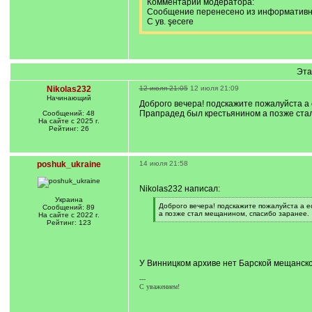
Комментарий модератора:
Сообщение перенесено из информативной
С ув. şecere
Эта
Nikolas232
12 июля 21:05
12 июля 21:09
Начинающий
Доброго вечера! подскажите пожалуйста а 
Прапрадед был крестьянином а позже ста
Сообщений: 48
На сайте с 2025 г.
Рейтинг: 26
poshuk_ukraine
14 июля 21:58
Nikolas232 написал:
Украина
[
Доброго вечера! подскажите пожалуйста а е
Сообщений: 89
q
а позже стал мещанином, cпасибо заранее.
На сайте с 2022 г.
]
[
Рейтинг: 123
/
q
]
У Винницком архиве нет Барской мещанск
---
С уважением!