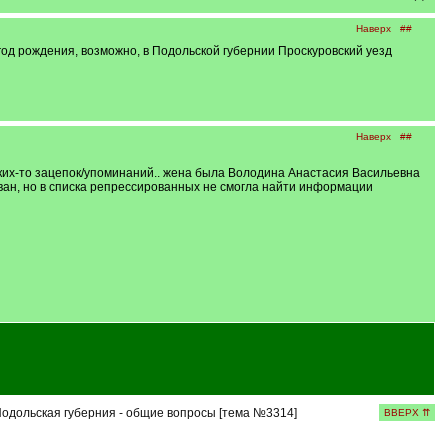
Наверх
##
од рождения, возможно, в Подольской губернии Проскуровский уезд
Наверх
##
каких-то зацепок/упоминаний.. жена была Володина Анастасия Васильевна
ован, но в списка репрессированных не смогла найти информации
одольская губерния - общие вопросы [тема №3314]
ВВЕРХ ⇈