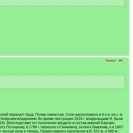
Наверх
##
ей образует пруд. Почва глинистая. Село расположено в 4-х в. на с.-в.
 к боярским владениям. Во время люстрации 1616 г. владельцами И. были
316). Впоследствии это поселение входило в состав имений Барских
 Потоцкому, в 1796 г. перешло к Синкевичу, затем к Лавскому, а в 1807
частью села и теперь. Православного населения в И. 551 м. и 589 ж.;