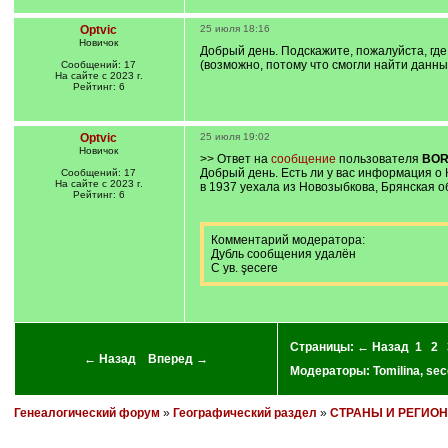
Optvic
25 июля 18:16
Новичок
Добрый день. Подскажите, пожалуйста, гд
(возможно, потому что смогли найти данны
Сообщений: 17
На сайте с 2023 г.
Рейтинг: 6
Optvic
25 июля 19:02
Новичок
>> Ответ на
сообщение
пользователя
BOR
Добрый день. Есть ли у вас информация о 
Сообщений: 17
На сайте с 2023 г.
в 1937 уехала из Новозыбкова, Брянская о
Рейтинг: 6
Комментарий модератора:
Дубль сообщения удалён
С ув. şecere
Страницы:
← Назад
1
2
← Назад
Вперед →
Модераторы:
Tomilina
,
sec
Генеалогический форум
»
Географический раздел
»
СТРАНЫ И РЕГИО