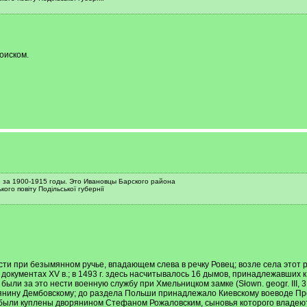
поиском.
 за 1900-1915 годы. Это Ивановцы Барского района
кого повіту Подільської губернії
ти при безымянном ручье, впадающем слева в речку Ровец; возле села этот руч
 в документах XV в.; в 1493 г. здесь насчитывалось 16 дымов, принадлежавших
ыли за это нести военную службу при Хмельницком замке (Słown. geogr. III, 
рянину Дембовскому; до раздела Польши принадлежало Киевскому воеводе Проту
И. были куплены дворянином Стефаном Рожаловским, сыновья которого владеют 