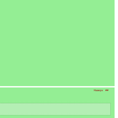
Наверх
##