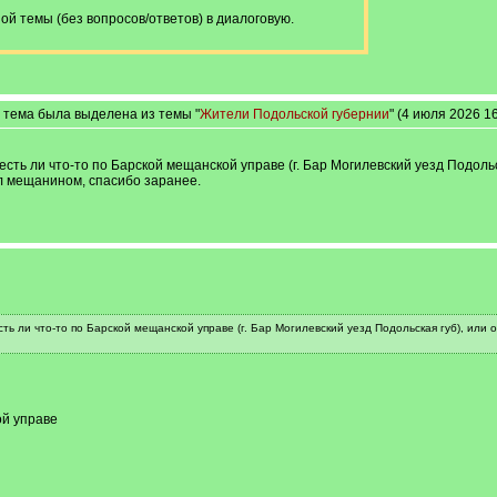
 темы (без вопросов/ответов) в диалоговую.
 тема была выделена из темы "
Жители Подольской губернии
" (4 июля 2026 16
есть ли что-то по Барской мещанской управе (г. Бар Могилевский уезд Подоль
л мещанином, cпасибо заранее.
сть ли что-то по Барской мещанской управе (г. Бар Могилевский уезд Подольская губ), ил
ой управе