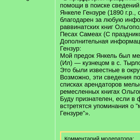
помощи в поиске сведений
Янкеле Гензуре (1890 г.р., 
благодарен за любую инф
раввинатских книг Ольгопо
Песах Самеах (С праздник
Дополнительная информац
Гензур:
Мой предок Янкель был ме
(Ил) — кузнецом в с. Тырл
Это были известные в окру
Возможно, эти сведения по
списках арендаторов мель
ремесленных книгах Ольго
Буду признателен, если в
встретятся упоминания о "
Гензуре"».
Комментарий модератора: