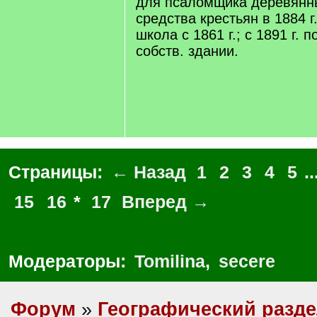
для псаломщика деревянны
средства крестьян в 1884 г
школа с 1861 г.; с 1891 г. 
собств. здании.
Страницы:
← Назад
1
2
3
4
5
..
15
16
*
17
Вперед →
Модераторы:
Tomilina
,
secere
Форум
»
Географический разд