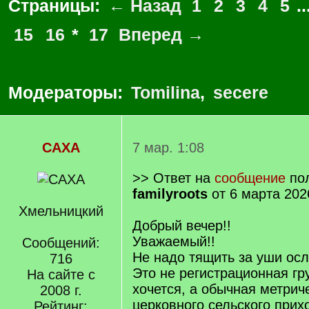
Страницы:
← Назад
1
2
3
4
5
..
15
16
*
17
Вперед →
Модераторы:
Tomilina
,
secere
САХА
7 мар. 1:08
>> Ответ на
сообщение
пол
familyroots
от 6 марта 202
Хмельницкий
Добрый вечер!!
Уважаемый!!
Сообщений:
Не надо тящить за уши осл
716
Это не регистрационная гр
На сайте с
хочется, а обычная метрич
2008 г.
церковного сельского прих
Рейтинг: