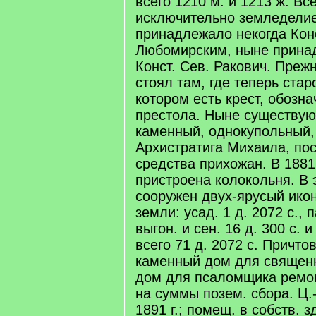
всего 1210 м. и 1213 ж. В
исключительно земледели
принадлежало некогда Кон
Любомирским, ныне прина
Конст. Сев. Ракович. Преж
стоял там, где теперь ста
котором есть крест, обозн
престола. Ныне существу
каменный, однокупольный, 
Архистратига Михаила, пост
средства прихожан. В 1881 
пристроена колокольня. В 
сооружен двух-ярусый ико
земли: усад. 1 д. 2072 с., п
выгон. и сен. 16 д. 300 с. и
всего 71 д. 2072 с. Причт
каменный дом для священн
дом для псаломщика ремон
на суммы позем. сбора. Ц.
1891 г.; помещ. в собств. зд