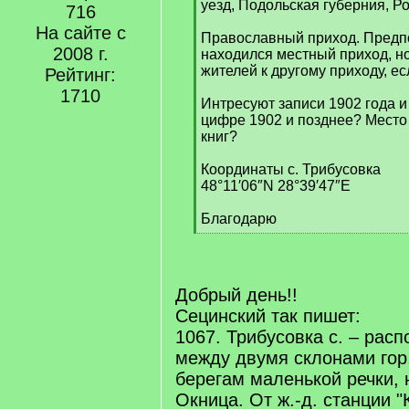
уезд, Подольская губерния, 
716
На сайте с
Православный приход. Предпо
2008 г.
находился местный приход, н
жителей к другому приходу, есл
Рейтинг:
1710
Интресуют записи 1902 года и
цифре 1902 и позднее? Место
книг?
Координаты с. Трибусовка
48°11′06″N 28°39′47″E
Благодарю
[
/
q
]
Добрый день!!
Сецинский так пишет:
1067. Трибусовка с. – рас
между двумя склонами гор
берегам маленькой речки,
Окница. От ж.-д. станции 