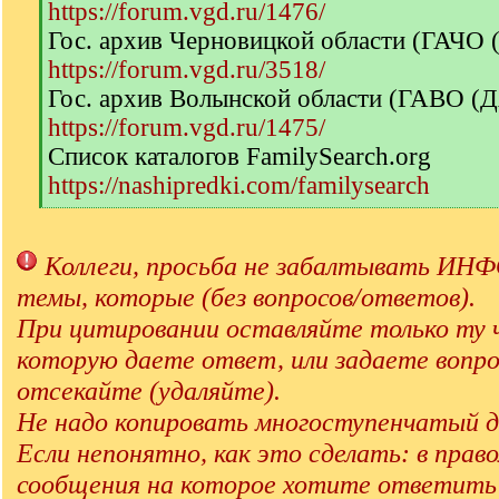
https://forum.vgd.ru/1476/
Гос. архив Черновицкой области (ГАЧО
https://forum.vgd.ru/3518/
Гос. архив Волынской области (ГАВО (
https://forum.vgd.ru/1475/
Список каталогов FamilySearch.org
https://nashipredki.com/familysearch
[
/
q
Коллеги, просьба не забалтывать 
]
темы, которые (без вопросов/ответов).
При цитировании оставляйте только ту 
которую даете ответ, или задаете вопро
отсекайте (удаляйте).
Не надо копировать многоступенчатый д
Если непонятно, как это сделать: в прав
сообщения на которое хотите ответит