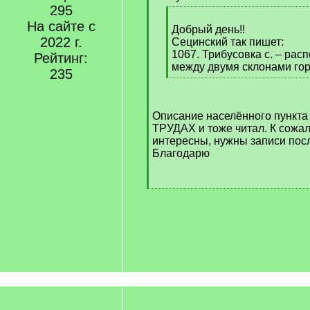
]
295
[
На сайте с
q
Добрый день!!
2022 г.
]
Сецинский так пишет:
1067. Трибусовка с. – ра
Рейтинг:
между двумя склонами го
235
[
/
q
Описание населённого пункта
]
ТРУДАХ и тоже читал. К сожа
интересны, нужны записи посл
Благодарю