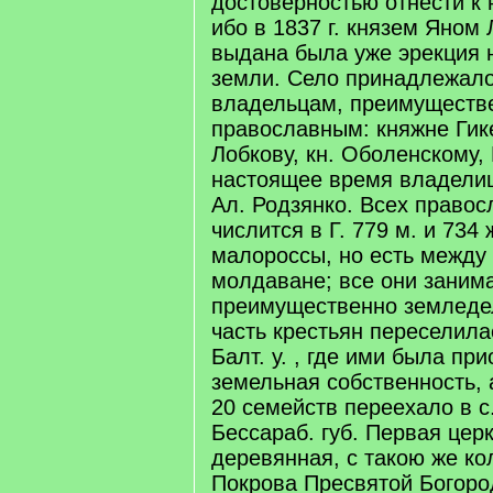
достоверностью отнести к н
ибо в 1837 г. князем Яно
выдана была уже эрекция 
земли. Село принадлежал
владельцам, преимуществ
православным: княжне Гике
Лобкову, кн. Оболенскому, 
настоящее время владелиц
Ал. Родзянко. Всех право
числится в Г. 779 м. и 734
малороссы, но есть между
молдаване; все они заним
преимущественно земледел
часть крестьян переселила
Балт. у. , где ими была пр
земельная собственность, а
20 семейств переехало в с
Бессараб. губ. Первая церк
деревянная, с такою же ко
Покрова Пресвятой Богоро