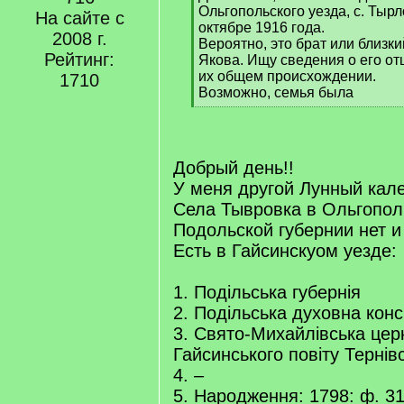
Ольгопольского уезда, с. Тыр
На сайте с
октябре 1916 года.
2008 г.
Вероятно, это брат или близк
Рейтинг:
Якова. Ищу сведения о его от
их общем происхождении.
1710
Возможно, семья была
[
/
q
]
Добрый день!!
У меня другой Лунный кал
Села Тывровка в Ольгопол
Подольской губернии нет и
Есть в Гайсинскуом уезде:
1. Подільська губернія
2. Подільська духовна конс
3. Свято-Михайлівська церк
Гайсинського повіту Тернівс
4. –
5. Народження: 1798: ф. 315