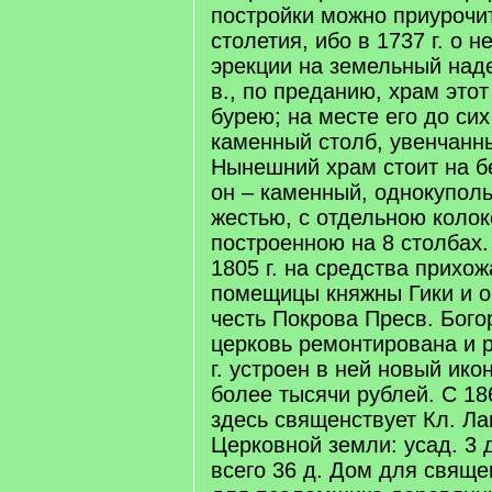
постройки можно приурочит
столетия, ибо в 1737 г. о 
эрекции на земельный наде
в., по преданию, храм это
бурею; на месте его до сих
каменный столб, увенчанн
Нынешний храм стоит на бе
он – каменный, однокупол
жестью, с отдельною коло
построенною на 8 столбах
1805 г. на средства прихо
помещицы княжны Гики и о
честь Покрова Пресв. Богор
церковь ремонтирована и 
г. устроен в ней новый ик
более тысячи рублей. С 186
здесь священствует Кл. Ла
Церковной земли: усад. 3 д.
всего 36 д. Дом для свяще