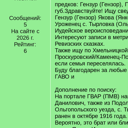
предков: Гензур (Гензор),
губ.Здравствуйте! Ищу све
Гензур (Гензор) Якова (Янке
Сообщений:
Уроженец с. Тырловка (Оль
5
Иудейское вероисповедани
На сайте с
Интересуют записи в метри
2026 г.
Ревизских сказках.
Рейтинг:
Также ищу по Хмельницкой
6
Проскуровский/Каменец-По
если семья переселялась.
Буду благодарен за любые
ГАВО и
Дополнение по поиску:
На портале ГВАР (ПМВ) на
Данилович, также из Подол
Ольгопольского уезда, с. 
ранен в октябре 1916 года.
Вероятно, это брат или бл