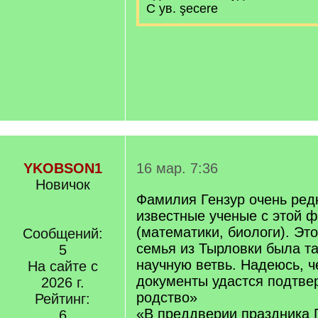
С ув. şecere
YKOBSON1
16 мар. 7:36
Новичок
Фамилия Гензур очень редк
известные ученые с этой 
(математики, биологи). Это
Сообщений:
семья из Тырловки была т
5
научную ветвь. Надеюсь, 
На сайте с
документы удастся подтве
2026 г.
родство»
Рейтинг:
«В преддверии праздника 
6