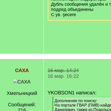
Дубль сообщения удалён и 
подряд объединены
С ув. şecere
САХА
16 мар. 14:24
16 мар. 16:22
YKOBSON1 написал:
Хмельницкий
[
Дополнение по поиску:
Сообщений:
q
На портале ГВАР (ПМВ) найде
]
716
Данилович, также из Подольско