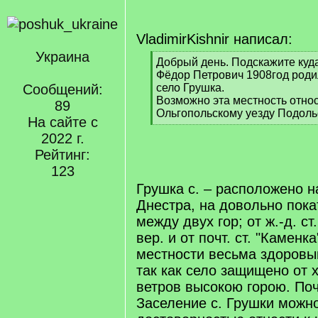
VladimirKishnir написал:
Украина
[
Добрый день. Подскажите куда
q
Фёдор Петрович 1908год роди
]
Сообщений:
село Грушка.
Возможно эта местность относ
89
Ольгопольскому уезду Подоль
На сайте с
[
2022 г.
/
q
Рейтинг:
]
123
Грушка с. – расположено н
Днестра, на довольно пока
между двух гор; от ж.-д. ст
вер. и от почт. ст. "Каменк
местности весьма здоровый
так как село защищено от
ветров высокою горою. Поч
Заселение с. Грушки можно