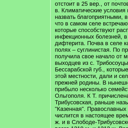
отстоит в 25 вер., от почто
в. Климатические условия 
назвать благоприятными, в
что в самом селе встречаю
которые способствуют рас
инфекционных болезней, в
дифтерита. Почва в селе к
полях – суглинистая. По п
получила свое начало от 
выходцев из с. Трибосоуцы
Бессарабской губ., которы
этой местности, дали и се
прежней родины. В нынеш
прибыло несколько семейст
Ольгополя. К Т. причислен
Трибусовская, раньше наз
"Казенная". Православных 
числится в настоящее врем
ж. и в Слободе-Трибусовско