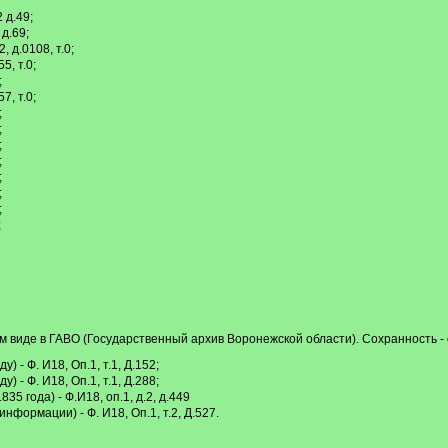
 д.49;
 д.69;
, д.0108, т.0;
5, т.0;
;
7, т.0;
;
;
;
;
;
;
;
;
м виде в ГАВО (Государственный архив Воронежской области). Сохранность - 
 - Ф. И18, Оп.1, т.1, Д.152;
 - Ф. И18, Оп.1, т.1, Д.288;
5 года) - Ф.И18, оп.1, д.2, д.449
нформации) - Ф. И18, Оп.1, т.2, Д.527.