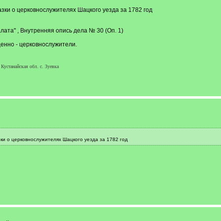
казки о церковнослужителях Шацкого уезда за 1782 год
лата" , Внутренняя опись дела № 30 (Оп. 1)
щенно - церковнослужители.
устанайская обл. с. Зуевка
азки о церковнослужителях Шацкого уезда за 1782 год