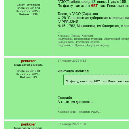
ГАТО(Тамбов), фонд 12. опись 1, дело 155.
Санкт-Петербург
По факту, там этого
НЕТ
, там: Ревизские с
Сообщений: 153
На сайте с 2022 г.
Также, в ГАСО (Саратов)
Рейтинг: 136
Ф. 28 "Саратовская губернская казенная па
IV РЕВИЗИЯ
№15. 1782, Макашевка, сл.Хоперская, свя
---
Киселевы, Токмак, Киргизия
Рощупкины, Воронежская губерния, Бирюченский, позже К
Бальджиковы, Ростовская область
Перуновы, д. Дракино, Бузулукский уезд
pentaxer
27 января 2025 0:33
Модератор раздела
kralevarka написал:
Сообщений: 210
На сайте с 2024 г.
Рейтинг: 93
[
q
По факту, там этого НЕТ, там: Ревизские ск
]
[
/
q
]
Спасибо.
А то хотел доставать.
---
Красивые люди - красивые судьбы.
pentaxer
27 января 2025 1:38
Модератор раздела