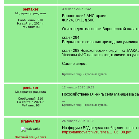
pentaxer
3 января 2025 2:42
Модератор раздела
Воронежский АИС-архив
Ф.И24, Оп.1, д.500
Сообщений: 210
На сайте с 2024 г.
Рейтинг: 93
Отчет о деятельности Воронежской палаты
скан - 294
Ведомость о сельских приходских училищах
скан - 298 Новохоперский округ ... сл.МАКА
Указаны ФИО наставников, количество учащ
Сам не видел.
---
Красивые люди - красивые судьбы.
pentaxer
12 января 2025 19:29
Модератор раздела
Похозяйственная книга села Макашевка за 
Сообщений: 210
---
На сайте с 2024 г.
Красивые люди - красивые судьбы.
Рейтинг: 93
kralevarka
26 января 2025 11:08
На форуме ВГД видела сообщение, но вот 
https://tambovarchiv.ru/sites/..._06_08.pdf
Частный специалист