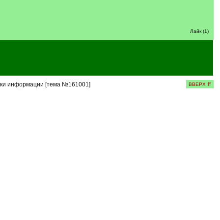
Лайк (1)
ки информации [тема №161001]
ВВЕРХ ⇈