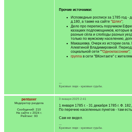
Прочие источники:
Исповедные росписи за 1785 год - 
д.180, а также на сайте
"Шлях"
;
Дело про перепись поручиком Ефрем
казацких подпомощников, которые в
разные сёла и слободы разных уезд
только по мужскому населению, доп
Макашевка. Очерк из истории села
Алевтиной Владимировной. Период 
социальной сети "
"Одноклассники"
;
группа
в сети "ВКонтакте" с жителя
---
Красивые люди - красивые судьбы.
pentaxer
3 января 2025 2:41
Модератор раздела
1 января 1785 г. - 31 декабря 1785 г. Ф. 
По перечню населенных пунктов - там ест
Сообщений: 210
На сайте с 2024 г.
Рейтинг: 93
Сам не видел.
---
Красивые люди - красивые судьбы.