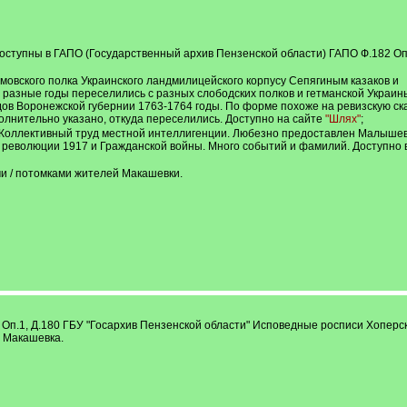
доступны в ГАПО (Государственный архив Пензенской области) ГАПО Ф.182 Оп
овского полка Украинского ландмилицейского корпусу Сепягиным казаков и
 разные годы переселились с разных слободских полков и гетманской Украин
ов Воронежской губернии 1763-1764 годы. По форме похоже на ревизскую ска
олнительно указано, откуда переселились. Доступно на сайте
"Шлях"
;
. Коллективный труд местной интеллигенции. Любезно предоставлен Малыше
революции 1917 и Гражданской войны. Много событий и фамилий. Доступно 
ми / потомками жителей Макашевки.
182, Оп.1, Д.180 ГБУ "Госархив Пензенской области" Исповедные росписи Хоперс
ь Макашевка.