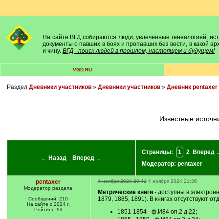
На сайте ВГД собираются люди, увлеченные генеалогией, исто
документы о павших в боях и пропавших без вести, в какой а
и чину.
ВГД - поиск людей в прошлом, настоящем и будущем!
VGD.RU
Раздел
Дневники участников
»
Дневники участников
»
Дневник pentaxer
Известные источ
Страницы:
1
2
Вперед 
← Назад
Вперед →
Модератор:
pentaxer
pentaxer
4 ноября 2024 20:41
4 ноября 2024 21:36
Модератор раздела
Метрические книги
- доступны в электронн
1879, 1885, 1891). В книгах отсутствуют о
Сообщений: 210
На сайте с 2024 г.
Рейтинг: 93
1851-1854 - ф.И84 оп.2 д.22;