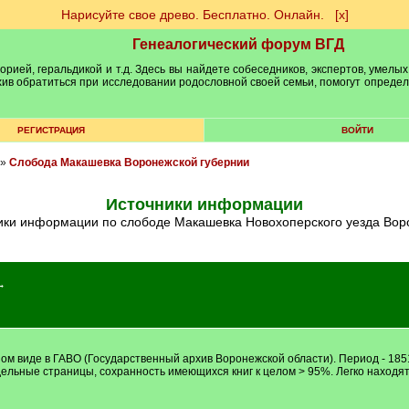
Нарисуйте свое древо. Бесплатно. Онлайн.
[х]
Генеалогический форум ВГД
рией, геральдикой и т.д. Здесь вы найдете собеседников, экспертов, умелых
рхив обратиться при исследовании родословной своей семьи, помогут опреде
РЕГИСТРАЦИЯ
ВОЙТИ
»
Слобода Макашевка Воронежской губернии
Источники информации
ники информации по слободе Макашевка Новохоперского уезда Вор
→
ом виде в ГАВО (Государственный архив Воронежской области). Период - 1851 -
тдельные страницы, сохранность имеющихся книг к целом > 95%. Легко находят