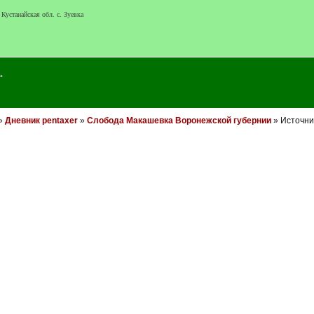
устанайская обл. с. Зуевка
→
»
Дневник pentaxer
»
Слобода Макашевка Воронежской губернии
» Источни