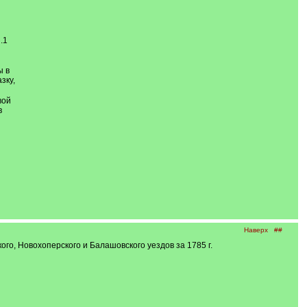
.1
ы в
зку,
вой
в
Наверх
##
кого, Новохоперского и Балашовского уездов за 1785 г.