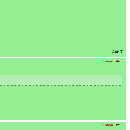
Лайк (1)
Наверх
##
Наверх
##