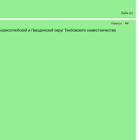
Лайк (1)
Наверх
##
Борисоглебской и Гвазденской округ Танбовского наместничества