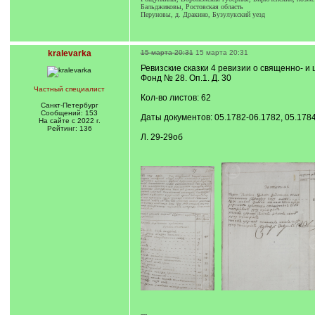
Бальджиковы, Ростовская область
Перуновы, д. Дракино, Бузулукский уезд
kralevarka
15 марта 20:31
15 марта 20:31
Ревизские сказки 4 ревизии о священно- и
Фонд № 28. Оп.1. Д. 30
Частный специалист
Кол-во листов: 62
Санкт-Петербург
Сообщений: 153
Даты документов: 05.1782-06.1782, 05.1784
На сайте с 2022 г.
Рейтинг: 136
Л. 29-29об
---