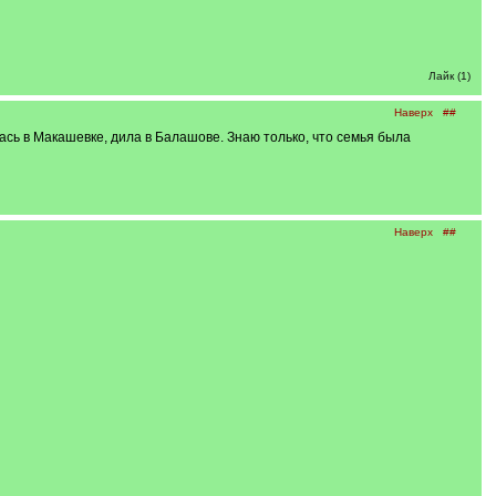
Лайк (1)
Наверх
##
сь в Макашевке, дила в Балашове. Знаю только, что семья была
Наверх
##