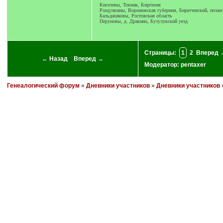
Киселевы, Токмак, Киргизия
Рощупкины, Воронежская губерния, Бирюченский, позже К
Бальджиковы, Ростовская область
Перуновы, д. Дракино, Бузулукский уезд
Страницы:
1
2
Вперед 
← Назад
Вперед →
Модератор:
pentaxer
Генеалогический форум
»
Дневники участников
»
Дневники участников