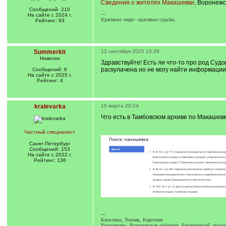
Сведения о жителях Макашевки
, Воронежс
Сообщений: 210
---
На сайте с 2024 г.
Красивые люди - красивые судьбы.
Рейтинг: 93
Summerkit
12 сентября 2025 15:28
Новичок
Здравствуйте! Есть ли что-то про род Су
раскулачена но не могу найти информации 
Сообщений: 6
На сайте с 2025 г.
Рейтинг: 4
kralevarka
15 марта 20:24
Что есть в Тамбовском архиве по Макашевк
Частный специалист
Санкт-Петербург
Сообщений: 153
На сайте с 2022 г.
Рейтинг: 136
---
Киселевы, Токмак, Киргизия
Рощупкины, Воронежская губерния, Бирюченский, позже К