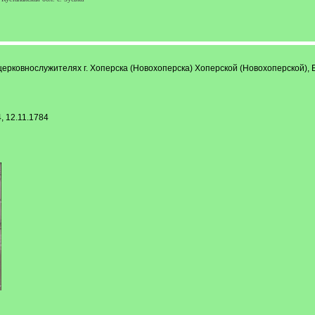
 церковнослужителях г. Хоперска (Новохоперска) Хоперской (Новохоперской), 
, 12.11.1784