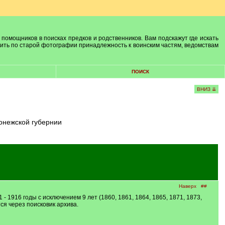
 помощников в поисках предков и родственников. Вам подскажут где искать
лить по старой фотографии принадлежность к воинским частям, ведомствам
ПОИСК
ВНИЗ ⇊
онежской губернии
Наверх
##
 1916 годы с исключением 9 лет (1860, 1861, 1864, 1865, 1871, 1873,
ся через поисковик архива.