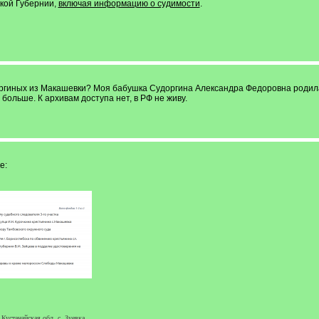
кой Губернии,
включая информацию о судимости
.
доргиных из Макашевки? Моя бабушка Судоргина Александра Федоровна родила
больше. К архивам доступа нет, в РФ не живу.
е:
устанайская обл. с. Зуевка