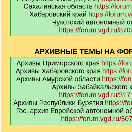
Сахалинская область
https://foru
Хабаровский край
https://forum.
Чукотский автономный о
https://forum.vgd.ru/870
[
/
q
АРХИВНЫЕ ТЕМЫ НА ФОР
]
[
Архивы Приморского края
https://fo
q
Архивы Хабаровского края
https://fo
]
Архивы Амурской области
https://fo
Архивы Забайкальского 
https://forum.vgd.ru/317
Архивы Республики Бурятия
https://f
Гос. архив Еврейской автономной о
https://forum.vgd.ru/507
[
/