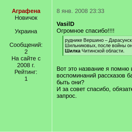
Аграфена
8 янв. 2008 23:33
Новичок
VasilD
Огромное спасибо!!!!
Украина
[
руднике Вершино – Дарасунс
Сообщений:
q
Шильниковых, после войны он
]
2
Шилка
Читинской области.
[
На сайте с
/
2008 г.
q
Вот это название я помню 
Рейтинг:
]
воспоминаний рассказов б
1
быть они?
И за совет спасибо, обяза
запрос.