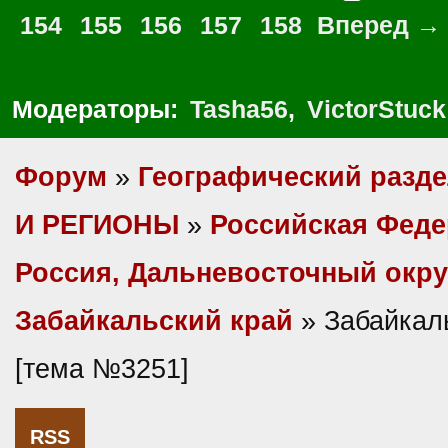
154
155
156
157
158
Вперед →
Модераторы:
Tasha56
,
VictorStuck
Форум
»
Географический разд
И РЕГИОНЫ
»
Российская Фед
Россия, Дальневосточный окру
Забайкальский край
» Забайкал
[тема №3251]
RSS