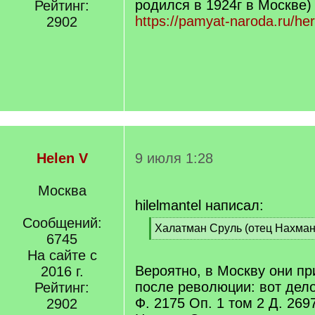
родился в 1924г в Москве)
Рейтинг:
https://pamyat-naroda.ru/h
2902
Helen V
9 июля 1:28
Москва
hilelmantel написал:
Сообщений:
[
Халатман Сруль (отец Нахма
6745
q
[
]
На сайте с
/
q
Вероятно, в Москву они пр
2016 г.
]
после революции: вот дел
Рейтинг:
Ф. 2175 Оп. 1 том 2 Д. 26
2902