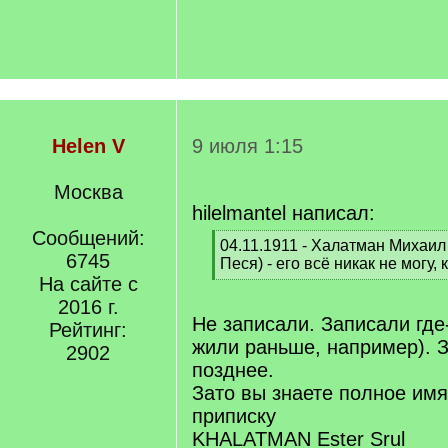
Helen V
9 июля 1:15
Москва
hilelmantel написал:
Сообщений:
[
04.11.1911 - Халатман Михаил
6745
q
Песя) - его всё никак не могу,
]
На сайте с
[
/
2016 г.
q
Не записали. Записали где-
Рейтинг:
]
жили раньше, например). 
2902
позднее.
Зато вы знаете полное имя
приписку
KHALATMAN Ester Srul