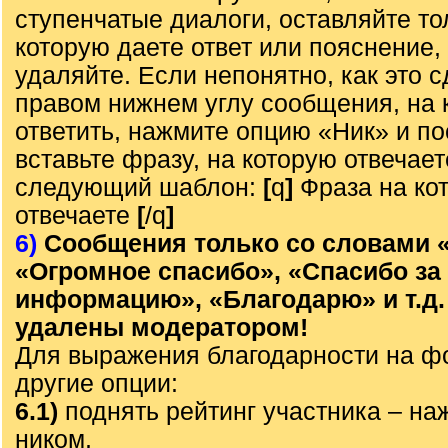
ступенчатые диалоги, оставляйте то
которую даете ответ или пояснение,
удаляйте. Если непонятно, как это с
правом нижнем углу сообщения, на 
ответить, нажмите опцию «Ник» и по
вставьте фразу, на которую отвечает
следующий шаблон:
[
q
]
Фраза на ко
отвечаете
[
/q
]
6)
Сообщения только со словами 
«Огромное спасибо», «Спасибо за
информацию», «Благодарю» и т.д.
удалены модератором!
Для выражения благодарности на ф
другие опции:
6.1)
поднять рейтинг участника – наж
ником,