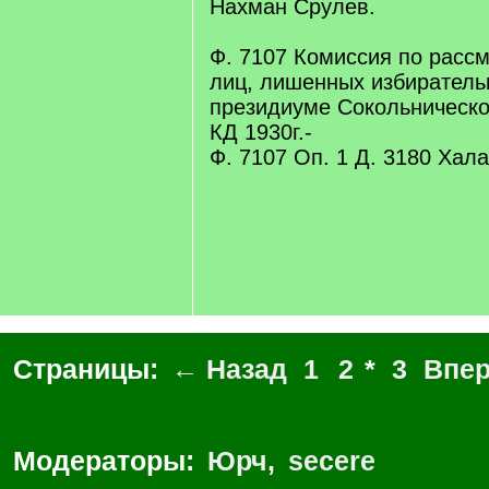
Нахман Срулев.
Ф. 7107 Комиссия по расс
лиц, лишенных избиратель
президиуме Сокольническо
КД 1930г.-
Ф. 7107 Оп. 1 Д. 3180 Хал
Страницы:
← Назад
1
2
*
3
Впе
Модераторы:
Юрч
,
secere