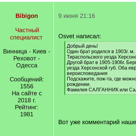
Bibigon
9 июня 21:16
Частный
Osvet написал:
специалист
[
Добрый день!
Винница - Киев -
q
Один брат родился в 1903г. м
]
Тираспольского уезда Херсонс
Реховот -
Другой брат в 1905-1906г. Бе
Одесса
уезда Херсонской губ. Оба ев
вероисповедания
Сообщений:
Подскажите, пож-та, где можно
рождении.
1556
Фамилия САЛГАННИК или Сал
На сайте с
[
2018 г.
/
q
Рейтинг:
]
1981
Вот уже комментарий наше