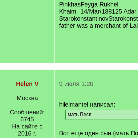
PinkhasFeyga Rukhel
Khaim- 14/Mar/188125 Adar 
StarokonstantinovStarokonst
father was a merchant of La
Helen V
9 июля 1:20
Москва
hilelmantel написал:
Сообщений:
[
мать Песя
6745
q
[
]
На сайте с
/
q
Вот еще один сын (мать П
2016 г.
]