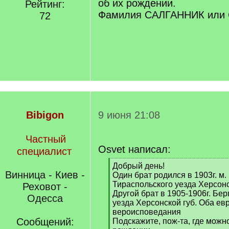
об их рождении.
Рейтинг:
Фамилия САЛГАННИК или 
72
Bibigon
9 июня 21:08
Частный
Osvet написал:
специалист
[
Добрый день!
Винница - Киев -
q
Один брат родился в 1903г. м
]
Тираспольского уезда Херсонс
Реховот -
Другой брат в 1905-1906г. Бе
Одесса
уезда Херсонской губ. Оба ев
вероисповедания
Сообщений:
Подскажите, пож-та, где можно