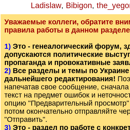
Ladislaw
,
Bibigon
,
the_yego
Уважаемые коллеги, обратите вни
правила работы в данном разделе
1)
Это - генеалогический форум, з
допускаются политические высту
пропаганда и провокативные заяв
2)
Все разделы и темы по Украине
дальнейшего редактирования!
Поэ
напечатав свое сообщение, сначала
текст на предмет ошибок и неточнос
опцию "Предварительный просмотр" 
потом окончательно отправляйте че
"Отправить".
3)
Это - раздел по работе с конкр